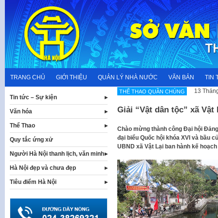
Skip
to
content
TRANG CHỦ
GIỚI THIỆU
QUẢN LÝ NHÀ NƯỚC
VĂN BẢN
TIN 
13 Tháng
THỂ THAO QUẦN CHÚNG
Tin tức – Sự kiện
Giải “Vật dân tộc” xã Vật
Văn hóa
Thể Thao
Chào mừng thành công Đại hội Đảng
đại biểu Quốc hội khóa XVI và bầu 
Quy tắc ứng xử
UBND xã Vật Lại ban hành kế hoạch 
Người Hà Nội thanh lịch, văn minh
Hà Nội đẹp và chưa đẹp
Tiêu điểm Hà Nội