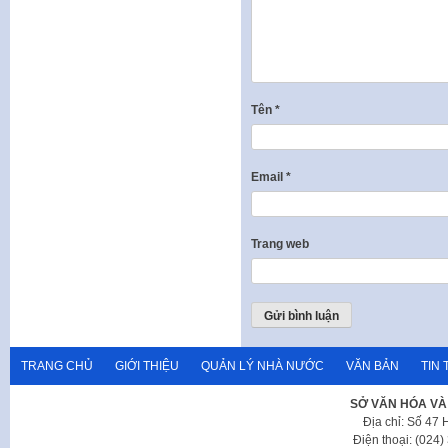
Tên
*
Email
*
Trang web
TRANG CHỦ
GIỚI THIỆU
QUẢN LÝ NHÀ NƯỚC
VĂN BẢN
TIN 
SỞ VĂN HÓA VÀ
Địa chỉ: Số 47
Điện thoại: (024