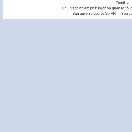
Email: va
Chịu trách nhiệm phát ngôn và quản lý nộ
Bản quyền thuộc về Sở VHTT. Yêu cầu 