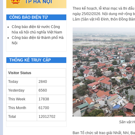
Theo kế hoạch, lễ khai mạc và thi đấu
ngày 25/02/2026. Nội dung mở rộng bắ
CÔNG BÁO ĐIỆN TỬ
Lâm (Sân vật Hồ Đình, thôn Đồng Bảng
Công báo điện tử nước Cộng
hòa xã hội chủ nghĩa Việt Nam
Công báo điện tử thành phố Hà
Nội
THỐNG KÊ TRUY CẬP
Visitor Status
Today
2840
Yesterday
6560
This Week
17838
This Month
61700
Total
12012702
Sân vật 
Ban Tổ chức sẽ trao giải Nhất, Nhì, Ba 