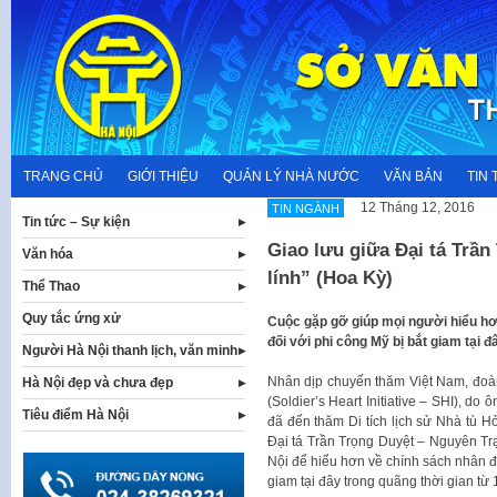
Skip
to
content
TRANG CHỦ
GIỚI THIỆU
QUẢN LÝ NHÀ NƯỚC
VĂN BẢN
TIN 
12 Tháng 12, 2016
TIN NGÀNH
Tin tức – Sự kiện
Giao lưu giữa Đại tá Trần
Văn hóa
lính” (Hoa Kỳ)
Thể Thao
Quy tắc ứng xử
Cuộc gặp gỡ giúp mọi người hiểu h
đối với phi công Mỹ bị bắt giam tại 
Người Hà Nội thanh lịch, văn minh
Nhân dịp chuyến thăm Việt Nam, đoàn 
Hà Nội đẹp và chưa đẹp
(Soldier’s Heart Initiative – SHI), d
Tiêu điểm Hà Nội
đã đến thăm Di tích lịch sử Nhà tù Hỏ
Đại tá Trần Trọng Duyệt – Nguyên Trạ
Nội để hiểu hơn về chính sách nhân đ
giam tại đây trong quãng thời gian từ