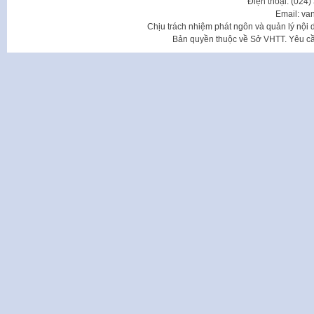
Điện thoại: (024
Email: va
Chịu trách nhiệm phát ngôn và quản lý nộ
Bản quyền thuộc về Sở VHTT. Yêu cầu 