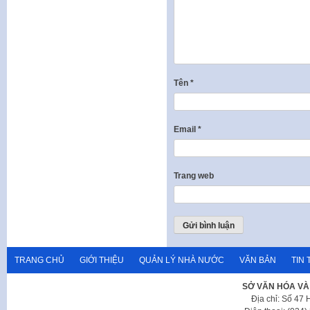
Tên
*
Email
*
Trang web
TRANG CHỦ
GIỚI THIỆU
QUẢN LÝ NHÀ NƯỚC
VĂN BẢN
TIN 
SỞ VĂN HÓA VÀ
Địa chỉ: Số 47