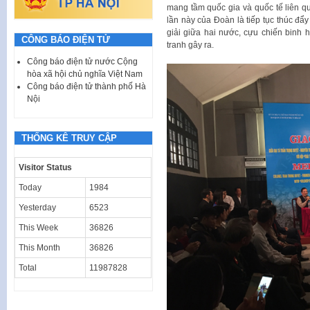
mang tầm quốc gia và quốc tế liên 
lần này của Đoàn là tiếp tục thúc đẩ
giải giữa hai nước, cựu chiến binh ha
CÔNG BÁO ĐIỆN TỬ
tranh gây ra.
Công báo điện tử nước Cộng
hòa xã hội chủ nghĩa Việt Nam
Công báo điện tử thành phố Hà
Nội
THỐNG KÊ TRUY CẬP
Visitor Status
Today
1984
Yesterday
6523
This Week
36826
This Month
36826
Total
11987828