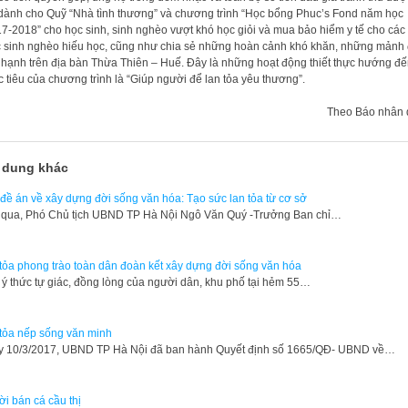
dành cho Quỹ “Nhà tình thương” và chương trình “Học bổng Phuc’s Fond năm học
7-2018” cho học sinh, sinh nghèo vượt khó học giỏi và mua bảo hiểm y tế cho các
 sinh nghèo hiếu học, cũng như chia sẻ những hoàn cảnh khó khăn, những mảnh 
 hạnh trên địa bàn Thừa Thiên – Huế. Đây là những hoạt động thiết thực hướng đ
 tiêu của chương trình là “Giúp người để lan tỏa yêu thương”.
Theo Báo nhân 
 dung khác
đề án về xây dựng đời sống văn hóa: Tạo sức lan tỏa từ cơ sở
qua, Phó Chủ tịch UBND TP Hà Nội Ngô Văn Quý -Trưởng Ban chỉ…
tỏa phong trào toàn dân đoàn kết xây dựng đời sống văn hóa
ý thức tự giác, đồng lòng của người dân, khu phố tại hẻm 55…
tỏa nếp sống văn minh
 10/3/2017, UBND TP Hà Nội đã ban hành Quyết định số 1665/QĐ- UBND về…
i bán cá cầu thị