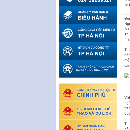
tin
Đêm
Ngu
Sư 
Thừ
man
Tro
dàn
mỗi
căn
Với
ngà
tra
dưỡ
The
bộ 