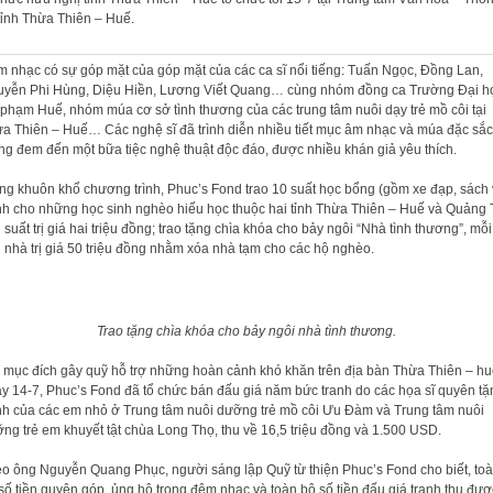
 tỉnh Thừa Thiên – Huế.
 nhạc có sự góp mặt của góp mặt của các ca sĩ nổi tiếng: Tuấn Ngọc, Đồng Lan,
yễn Phi Hùng, Diệu Hiền, Lương Viết Quang… cùng nhóm đồng ca Trường Đại h
phạm Huế, nhóm múa cơ sở tình thương của các trung tâm nuôi dạy trẻ mồ côi tại
a Thiên – Huế… Các nghệ sĩ đã trình diễn nhiều tiết mục âm nhạc và múa đặc sắc
g đem đến một bữa tiệc nghệ thuật độc đáo, được nhiều khán giả yêu thích.
ng khuôn khổ chương trình, Phuc’s Fond trao 10 suất học bổng (gồm xe đạp, sách 
h cho những học sinh nghèo hiếu học thuộc hai tỉnh Thừa Thiên – Huế và Quảng T
 suất trị giá hai triệu đồng; trao tặng chìa khóa cho bảy ngôi “Nhà tình thương”, mỗi
 nhà trị giá 50 triệu đồng nhằm xóa nhà tạm cho các hộ nghèo.
Trao tặng chìa khóa cho bảy ngôi nhà tình thương.
 mục đích gây quỹ hỗ trợ những hoàn cảnh khó khăn trên địa bàn Thừa Thiên – hu
y 14-7, Phuc’s Fond đã tổ chức bán đấu giá năm bức tranh do các họa sĩ quyên tặ
nh của các em nhỏ ở Trung tâm nuôi dưỡng trẻ mồ côi Ưu Đàm và Trung tâm nuôi
ng trẻ em khuyết tật chùa Long Thọ, thu về 16,5 triệu đồng và 1.500 USD.
o ông Nguyễn Quang Phục, người sáng lập Quỹ từ thiện Phuc’s Fond cho biết, to
số tiền quyên góp, ủng hộ trong đêm nhạc và toàn bộ số tiền đấu giá tranh thu đượ