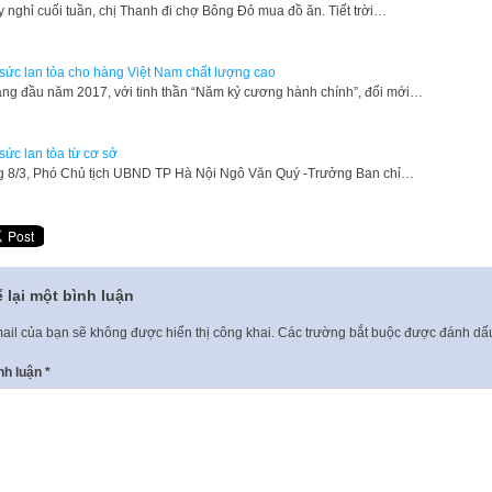
 nghỉ cuối tuần, chị Thanh đi chợ Bông Đỏ mua đồ ăn. Tiết trời…
sức lan tỏa cho hàng Việt Nam chất lượng cao
áng đầu năm 2017, với tinh thần “Năm kỷ cương hành chính”, đổi mới…
sức lan tỏa từ cơ sở
 8/3, Phó Chủ tịch UBND TP Hà Nội Ngô Văn Quý -Trưởng Ban chỉ…
 lại một bình luận
ail của bạn sẽ không được hiển thị công khai.
Các trường bắt buộc được đánh d
nh luận
*