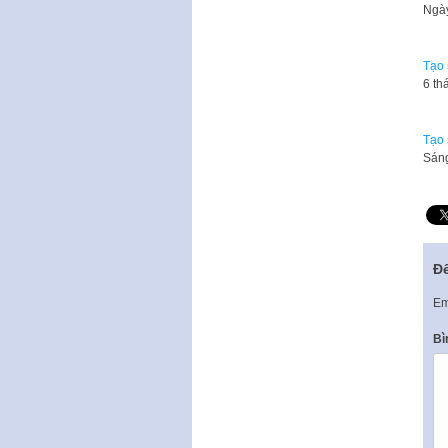
Ngày
Tạo 
6 th
Tạo 
Sáng
Để
Em
Bì