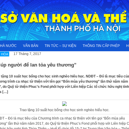
NHÀ NƯỚC
VĂN BẢN
TIN TỨC – SỰ KIỆN
THÔNG TIN CẤP PHÉP
H
17 Tháng 7, 2017
 HÓA
iúp người để lan tỏa yêu thương”
 tặng 10 suất học bổng cho học sinh nghèo hiếu học. NDĐT – Đó là mục tiêu củ
ng trình ca nhạc từ thiện với tên gọi “Bốn mùa yêu thương” lần thứ năm năm
, do Quỹ từ thiện Phuc’s Fond phối hợp với Liên hiệp Các tổ chức hữu nghị tỉnh
a […]
Trao tặng 10 suất học bổng cho học sinh nghèo hiếu học.
T – Đó là mục tiêu của Chương trình ca nhạc từ thiện với tên gọi “Bốn mùa yêu
ơng” lần thứ năm năm 2017, do Quỹ từ thiện Phuc’s Fond phối hợp với Liên hiệp 
chức hữu nghị tỉnh Thừa Thiên – Huế tổ chức tối 15-7 tại Trung tâm Văn hóa – Thô