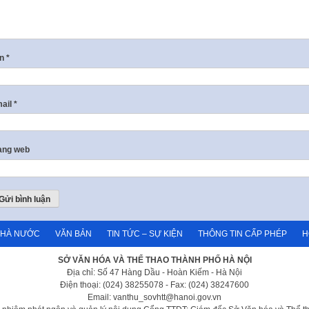
ên
*
ail
*
ang web
NHÀ NƯỚC
VĂN BẢN
TIN TỨC – SỰ KIỆN
THÔNG TIN CẤP PHÉP
H
SỞ VĂN HÓA VÀ THỂ THAO THÀNH PHỐ HÀ NỘI
Địa chỉ: Số 47 Hàng Dầu - Hoàn Kiếm - Hà Nội
Điện thoại: (024) 38255078 - Fax: (024) 38247600
Email: vanthu_sovhtt@hanoi.gov.vn