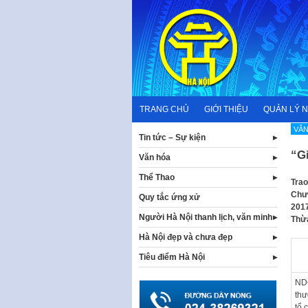
Skip
to
content
TRANG CHỦ
GIỚI THIỆU
QUẢN LÝ 
VĂN
Tin tức – Sự kiện
“G
Văn hóa
Thể Thao
Trao
Chươ
Quy tắc ứng xử
2017
Người Hà Nội thanh lịch, văn minh
Thừ
Hà Nội đẹp và chưa đẹp
Tiêu điểm Hà Nội
NDĐ
thư
tổ 