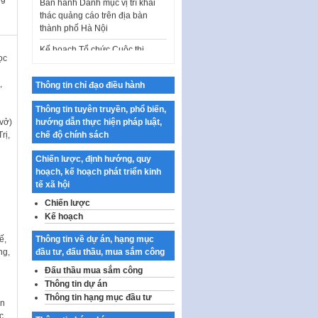
thác quảng cáo trên địa bàn
thành phố Hà Nội
Kế hoạch Tổ chức Cuộc thi
chính luận về bảo vệ nền tảng tư
ọc
tưởng của Đảng…
,
Thông tin chỉ đạo điều hành
Công bố công khai dự toán kinh
phí xây dựng pháp luật, hoàn
Thông tin tuyên truyền, phổ biến,
thiện thể chế, chính…
vở)
hướng dẫn thực hiện pháp luật,
Quy định về nghiên cứu, ứng
rị,
chế độ chính sách
dụng khoa học, công nghệ, đổi
mới sáng tạo và chuyển…
Chiến lược, định hướng, quy
hoạch, kế hoạch phát triển kinh
Quy định chi tiết và hướng dẫn
tế xã hội
thi hành một số điều của Luật Lý
Chiến lược
lịch tư…
Kế hoạch
Sửa đổi, bổ sung một số nội
dung tại Nghị quyết số 30/NQ-
ế,
Thông tin về dự án, hạng mục
CP ngày 24 tháng 02…
ng,
đầu tư, đấu thầu, mua sắm công
Đấu thầu mua sắm công
Ban hành Chương trình hành
Thông tin dự án
động của Chính phủ thực hiện
Thông tin hạng mục đầu tư
Nghị quyết số 02-NQ/TW ngày
àn
17…
c