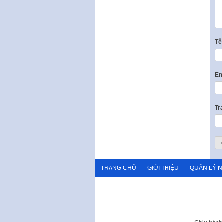
T
Em
Tr
TRANG CHỦ
GIỚI THIỆU
QUẢN LÝ 