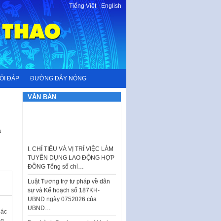
Tiếng Việt
-
English
ỎI ĐÁP
ĐƯỜNG DÂY NÓNG
VĂN BẢN
a
I. CHỈ TIÊU VÀ VỊ TRÍ VIỆC LÀM
TUYỂN DỤNG LAO ĐỘNG HỢP
ĐỒNG Tổng số chỉ…
Luật Tương trợ tư pháp về dân
sự và Kế hoạch số 187KH-
UBND ngày 0752026 của
UBND…
Các
Ban hành Danh mục vị trí khai
ng