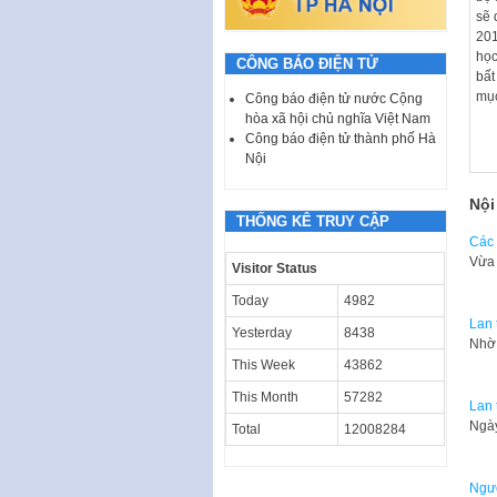
sẽ 
201
học
CÔNG BÁO ĐIỆN TỬ
bất
mục
Công báo điện tử nước Cộng
hòa xã hội chủ nghĩa Việt Nam
Công báo điện tử thành phố Hà
Nội
Nội
THỐNG KÊ TRUY CẬP
Các 
Vừa 
Visitor Status
Today
4982
Lan 
Yesterday
8438
Nhờ 
This Week
43862
This Month
57282
Lan 
Ngày
Total
12008284
Ngườ