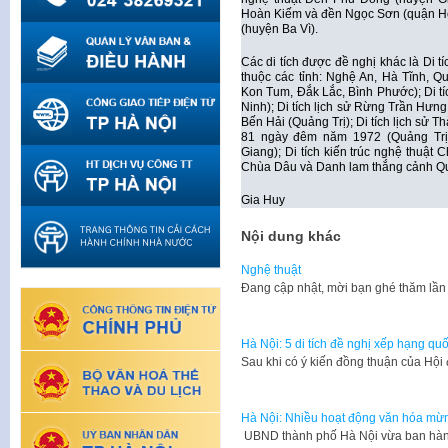
Hoàn Kiếm và đền Ngọc Sơn (quận Hoà
(huyện Ba Vì).
Các di tích được đề nghị khác là Di
thuộc các tỉnh: Nghệ An, Hà Tĩnh, 
Kon Tum, Đắk Lắc, Bình Phước); Di tíc
Ninh); Di tích lịch sử Rừng Trần Hưng
Bến Hải (Quảng Trị); Di tích lịch sử 
81 ngày đêm năm 1972 (Quảng Trị)
Giang); Di tích kiến trúc nghệ thuật 
Chùa Dâu và Danh lam thắng cảnh Qu
Gia Huy
Nội dung khác
Nghệ thuật
​Đang cập nhật, mời bạn ghé thăm lần
Hà Nội: 5 di tích đề nghị xếp hạng quố
​Sau khi có ý kiến đồng thuận của Hộ
Hà Nội: Nhiều hoạt động văn hóa m
​ UBND thành phố Hà Nội vừa ban hà