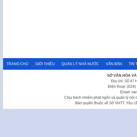
TRANG CHỦ
GIỚI THIỆU
QUẢN LÝ NHÀ NƯỚC
VĂN BẢN
TIN 
SỞ VĂN HÓA VÀ
Địa chỉ: Số 47
Điện thoại: (024
Email: va
Chịu trách nhiệm phát ngôn và quản lý nộ
Bản quyền thuộc về Sở VHTT. Yêu cầu 