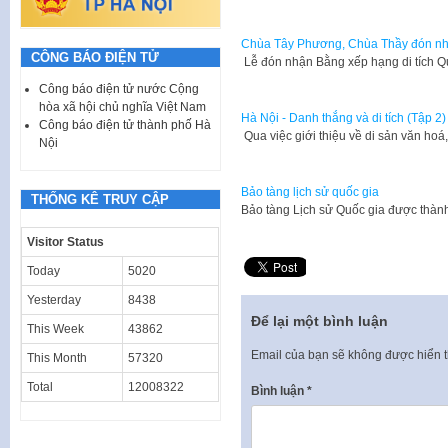
Chùa Tây Phương, Chùa Thầy đón nhận
CÔNG BÁO ĐIỆN TỬ
​ Lễ đón nhận Bằng xếp hạng di tích Q
Công báo điện tử nước Cộng
hòa xã hội chủ nghĩa Việt Nam
Hà Nội - Danh thắng và di tích (Tập 2)
Công báo điện tử thành phố Hà
​ Qua việc giới thiệu về di sản văn h
Nội
Bảo tàng lịch sử quốc gia
THỐNG KÊ TRUY CẬP
​​Bảo tàng Lịch sử Quốc gia được thà
Visitor Status
Today
5020
Yesterday
8438
Để lại một bình luận
This Week
43862
Email của bạn sẽ không được hiển t
This Month
57320
Total
12008322
Bình luận
*