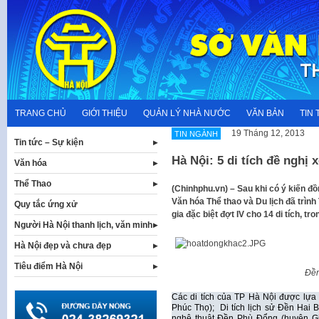
Skip
to
content
TRANG CHỦ
GIỚI THIỆU
QUẢN LÝ NHÀ NƯỚC
VĂN BẢN
TIN 
19 Tháng 12, 2013
TIN NGÀNH
Tin tức – Sự kiện
Hà Nội: 5 di tích đề nghị 
Văn hóa
Thể Thao
​(Chinhphu.vn) – Sau khi có ý kiến đ
Văn hóa Thể thao và Du lịch đã trìn
Quy tắc ứng xử
gia đặc biệt đợt IV cho 14 di tích, tr
Người Hà Nội thanh lịch, văn minh
Hà Nội đẹp và chưa đẹp
Tiêu điểm Hà Nội
Đền
Các di tích của TP Hà Nội được lựa 
Phúc Thọ); Di tích lịch sử Đền Hai Bà
nghệ thuật Đền Phù Đổng (huyện Gia