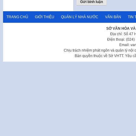
TRANG CHỦ
GIỚI THIỆU
QUẢN LÝ NHÀ NƯỚC
VĂN BẢN
TIN 
SỞ VĂN HÓA VÀ
Địa chỉ: Số 47
Điện thoại: (024
Email: va
Chịu trách nhiệm phát ngôn và quản lý nộ
Bản quyền thuộc về Sở VHTT. Yêu cầu 