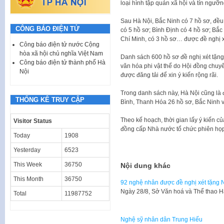
loại hình tập quán xã hội và tín ngưỡn
Sau Hà Nội, Bắc Ninh có 7 hồ sơ, đều 
CÔNG BÁO ĐIỆN TỬ
có 5 hồ sơ; Bình Định có 4 hồ sơ; Bắ
Chí Minh, có 3 hồ sơ… được đề nghị 
Công báo điện tử nước Cộng
hòa xã hội chủ nghĩa Việt Nam
Danh sách 600 hồ sơ đề nghị xét tặng 
Công báo điện tử thành phố Hà
văn hóa phi vật thể do Hội đồng chu
Nội
được đăng tải để xin ý kiến rộng rãi.
Trong danh sách này, Hà Nội cũng là 
THỐNG KÊ TRUY CẬP
Bình, Thanh Hóa 26 hồ sơ, Bắc Ninh
Theo kế hoạch, thời gian lấy ý kiến c
Visitor Status
đồng cấp Nhà nước tổ chức phiên họp
Today
1908
Yesterday
6523
This Week
36750
Nội dung khác
This Month
36750
92 nghệ nhân được đề nghị xét tặng
Ngày 28/8, Sở Văn hoá và Thể thao 
Total
11987752
Nghệ sỹ nhân dân Trung Hiếu