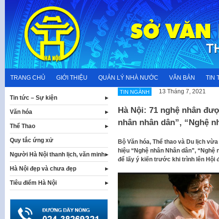
Skip
to
content
TRANG CHỦ
GIỚI THIỆU
QUẢN LÝ NHÀ NƯỚC
VĂN BẢN
TIN 
13 Tháng 7, 2021
TIN NGÀNH
Tin tức – Sự kiện
Hà Nội: 71 nghệ nhân đượ
Văn hóa
nhân nhân dân”, “Nghệ n
Thể Thao
Quy tắc ứng xử
Bộ Văn hóa, Thể thao và Du lịch vừa
hiệu “Nghệ nhân Nhân dân”, “Nghệ nh
Người Hà Nội thanh lịch, văn minh
để lấy ý kiến trước khi trình lên Hộ
Hà Nội đẹp và chưa đẹp
Tiêu điểm Hà Nội