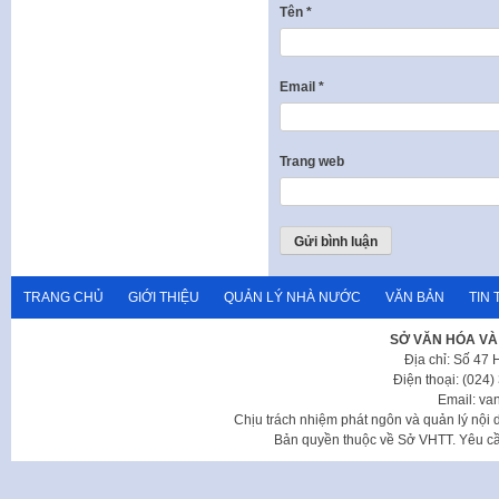
Tên
*
Email
*
Trang web
TRANG CHỦ
GIỚI THIỆU
QUẢN LÝ NHÀ NƯỚC
VĂN BẢN
TIN 
SỞ VĂN HÓA VÀ
Địa chỉ: Số 47
Điện thoại: (024
Email: va
Chịu trách nhiệm phát ngôn và quản lý nộ
Bản quyền thuộc về Sở VHTT. Yêu cầu 