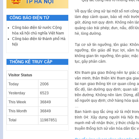
Quy tắc cũng nêu rõ những việc N
Về quy tắc ứng xử tại một số nơi công 
làm đẹp cảnh quan, bảo vệ môi trường
CÔNG BÁO ĐIỆN TỬ
giờ, đúng nơi quy định. Không nên làm
Công báo điện tử nước Cộng
quảng cáo trái phép; đun, nấu, đốt lửa
hòa xã hội chủ nghĩa Việt Nam
hè, lòng đường.
Công báo điện tử thành phố Hà
Nội
Tại cơ sở tín ngưỡng, tôn giáo: Khôn
ngưỡng, tôn giáo để trục lợi, xâm h
không gian tín ngưỡng, tôn giáo; mặ
tục, gây phản cảm.
THỐNG KÊ TRUY CẬP
Khi tham gia giao thông nên tự giác c
Visitor Status
văn minh, thân thiện khi tham gia gia
tai nạn giao thông tới cơ quan công a
Today
2006
tốc độ, làn đường quy định; quan sát
Yesterday
6523
trên đường. Không nên làm: Dừng, đỗ x
số người quy định; chở hàng hóa quá t
This Week
36849
…
This Month
36849
Ban hành quy tắc ứng xử là một tro
trình 04: Xây dựng người Hà Nội th
Total
11987851
mạnh mẽ về nhận thức, ý thức chấp hàn
truyền thống lịch sử văn hóa dân tộc 