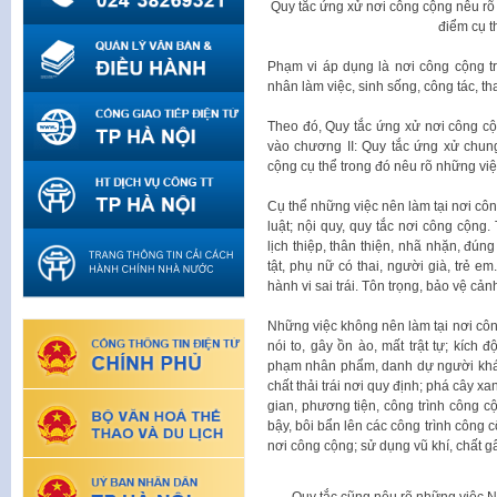
Quy tắc ứng xử nơi công cộng nêu rõ
điểm cụ t
Phạm vi áp dụng là nơi công cộng t
nhân làm việc, sinh sống, công tác, t
Theo đó, Quy tắc ứng xử nơi công cộ
vào chương II: Quy tắc ứng xử chung
cộng cụ thể trong đó nêu rõ những vi
Cụ thể những việc nên làm tại nơi côn
luật; nội quy, quy tắc nơi công cộn
lịch thiệp, thân thiện, nhã nhặn, đún
tật, phụ nữ có thai, người già, trẻ em
hành vi sai trái. Tôn trọng, bảo vệ cả
Những việc không nên làm tại nơi côn
nói to, gây ồn ào, mất trật tự; kích 
phạm nhân phẩm, danh dự người khác; 
chất thải trái nơi quy định; phá cây x
gian, phương tiện, công trình công c
bậy, bôi bẩn lên các công trình công 
nơi công cộng; sử dụng vũ khí, chất gâ