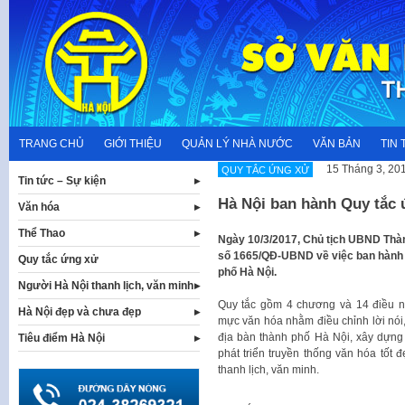
Skip
to
content
TRANG CHỦ
GIỚI THIỆU
QUẢN LÝ NHÀ NƯỚC
VĂN BẢN
TIN 
15 Tháng 3, 20
QUY TẮC ỨNG XỬ
Tin tức – Sự kiện
Hà Nội ban hành Quy tắc
Văn hóa
Thể Thao
Ngày 10/3/2017, Chủ tịch UBND Thà
số 1665/QĐ-UBND về việc ban hành Q
Quy tắc ứng xử
phố Hà Nội.
Người Hà Nội thanh lịch, văn minh
Quy tắc gồm 4 chương và 14 điều 
Hà Nội đẹp và chưa đẹp
mực văn hóa nhằm điều chỉnh lời nói, 
địa bàn thành phố Hà Nội, xây dựng
Tiêu điểm Hà Nội
phát triển truyền thống văn hóa tốt
thanh lịch, văn minh.