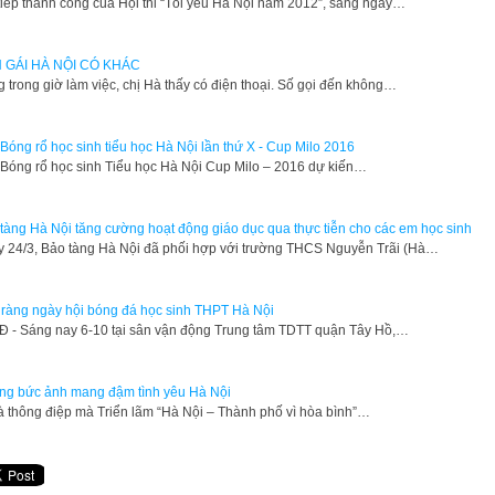
 tiếp thành công của Hội thi “Tôi yêu Hà Nội năm 2012”, sáng ngày…
 GÁI HÀ NỘI CÓ KHÁC
g trong giờ làm việc, chị Hà thấy có điện thoại. Số gọi đến không…
 Bóng rổ học sinh tiểu học Hà Nội lần thứ X - Cup Milo 2016
i Bóng rổ học sinh Tiểu học Hà Nội Cup Milo – 2016 dự kiến…
tàng Hà Nội tăng cường hoạt động giáo dục qua thực tiễn cho các em học sinh
 24/3, Bảo tàng Hà Nội đã phối hợp với trường THCS Nguyễn Trãi (Hà…
ràng ngày hội bóng đá học sinh THPT Hà Nội
Đ - Sáng nay 6-10 tại sân vận động Trung tâm TDTT quận Tây Hồ,…
g bức ảnh mang đậm tình yêu Hà Nội
à thông điệp mà Triển lãm “Hà Nội – Thành phố vì hòa bình”…