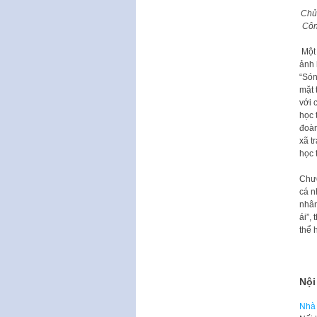
Chủ
Côn
Một 
ảnh 
“Són
mặt 
với 
học 
đoàn
xã t
học 
Chươ
cá n
nhân
ái”,
thể 
Nội
Nhà 