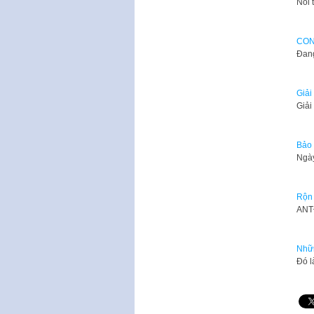
​Nối
CON
​Đan
Giải
Giả
Bảo 
Ngày
Rộn 
​ANT
Nhữn
Đó l