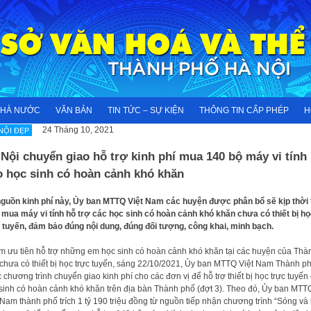
NHÀ NƯỚC
VĂN BẢN
TIN TỨC – SỰ KIỆN
THÔNG TIN CẤP PHÉP
H
24 Tháng 10, 2021
NỘI ĐẸP
Nội chuyển giao hỗ trợ kinh phí mua 140 bộ máy vi tính
o học sinh có hoàn cảnh khó khăn
guồn kinh phí này, Ủy ban MTTQ Việt Nam các huyện được phân bổ sẽ kịp thời 
 mua máy vi tính hỗ trợ các học sinh có hoàn cảnh khó khăn chưa có thiết bị h
 tuyến, đảm bảo đúng nội dung, đúng đối tượng, công khai, minh bạch.
 ưu tiên hỗ trợ những em học sinh có hoàn cảnh khó khăn tại các huyện của Thà
chưa có thiết bị học trực tuyến, sáng 22/10/2021, Ủy ban MTTQ Việt Nam Thành p
 chương trình chuyển giao kinh phí cho các đơn vị để hỗ trợ thiết bị học trực tuyến
sinh có hoàn cảnh khó khăn trên địa bàn Thành phố (đợt 3). Theo đó, Ủy ban MTT
 Nam thành phố trích 1 tỷ 190 triệu đồng từ nguồn tiếp nhận chương trình “Sóng và