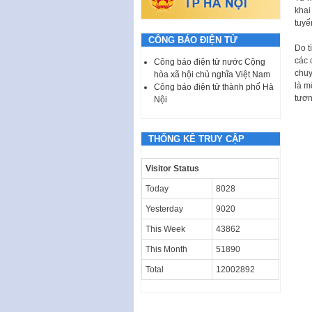
khai
tuyế
CÔNG BÁO ĐIỆN TỬ
Do t
các 
Công báo điện tử nước Cộng
chuy
hòa xã hội chủ nghĩa Việt Nam
là m
Công báo điện tử thành phố Hà
tươn
Nội
THỐNG KÊ TRUY CẬP
Visitor Status
Today
8028
Yesterday
9020
This Week
43862
This Month
51890
Total
12002892