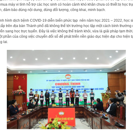
 mua máy vi tính hỗ trợ các học sinh có hoàn cảnh khó khăn chưa có thiết bị học tr
n, đảm bảo đúng nội dung, đúng đối tượng, công khai, minh bạch.
ình hình dịch bệnh COVID-19 diễn biến phức tạp nên năm học 2021 – 2022, học s
cấp trên địa bàn Thành phố đã không thể tới trường học tập một cách bình thường
ển sang học trực tuyến. Đây là việc không thể tránh khỏi, vừa là giải pháp tạm thời
ột phần của công việc chuyển đổi số để phát triển nền giáo dục hiện đại cho hiện t
g lai.