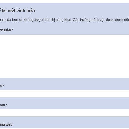
 lại một bình luận
ail của bạn sẽ không được hiển thị công khai.
Các trường bắt buộc được đánh d
nh luận
*
ên
*
ail
*
ang web