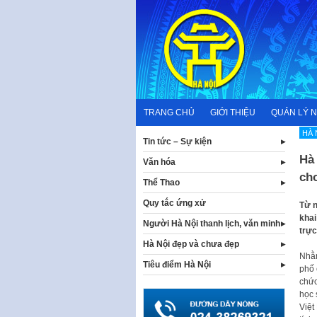
Skip
to
content
TRANG CHỦ
GIỚI THIỆU
QUẢN LÝ 
HÀ 
Tin tức – Sự kiện
Hà 
Văn hóa
ch
Thể Thao
Quy tắc ứng xử
Từ n
khai
Người Hà Nội thanh lịch, văn minh
trực
Hà Nội đẹp và chưa đẹp
Nhằm
Tiêu điểm Hà Nội
phố 
chức
học 
Việt