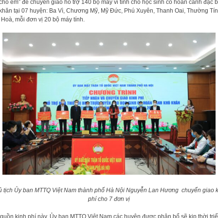
 cho em” để chuyển giao hỗ trợ 140 bộ máy vi tính cho học sinh có hoàn cảnh đặc b
khăn tại 07 huyện: Ba Vì, Chương Mỹ, Mỹ Đức, Phú Xuyên, Thanh Oai, Thường Tín
Hoà, mỗi đơn vị 20 bộ máy tính.
 tịch Ủy ban MTTQ Việt Nam thành phố Hà Nội Nguyễn Lan Hương chuyển giao 
phí cho 7 đơn vị
guồn kinh phí này, Ủy ban MTTQ Việt Nam các huyện được phân bổ sẽ kịp thời tri