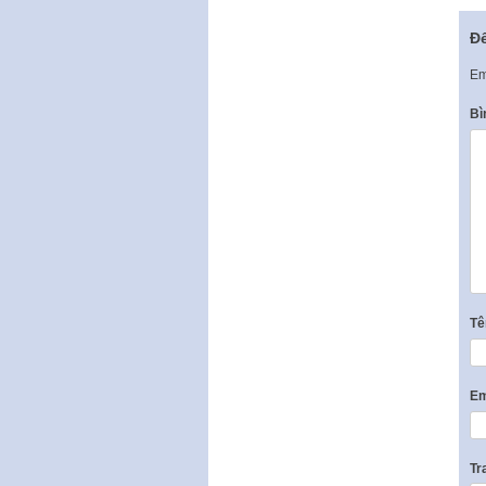
Để
Em
Bì
T
Em
Tr