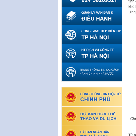
tính
khó 
Ứng 
Chủ
Từ n