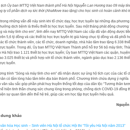
 tịch Ủy ban MTTQ Việt Nam thành phố Hà Nội Nguyễn Lan Hương trao
09 máy tí
g ty cổ phần dịch vụ tức thời (AhaMove trao tặng) cho học sinh có hoàn cảnh khó 
trong những vấn đề nảy sinh khi tổ chức dạy, học trực tuyến tại những địa phương 
hưởng dịch bệnh là thiếu thiết bị học trực tuyến
.
Sau một tháng phát động chương t
g và máy tính cho em”, tính đến nay MTTQ Việt Nam các cấp đã vận động được tiề
trên 5,6 tỷ đồng và các thiết bị học trực tuyến trị giá hàng chục tỷ đồng và đã phối 
các tổ chức thành viên, các tổ chức, doanh nghiệp, nhà hảo tâm trao tặng 6.338 thiế
trực tuyến. Trong đó, Ủy ban MTTQ Việt Nam Thành phố hỗ trợ 56 bộ máy tính; Th
 Hà Nội trao 1.121 thiết bị học trực tuyến; Ủy ban MTTQ Việt Nam các quận, huyện,
rao 3.025 thiết bị và phối hợp với tổ chức thành viên, ngành giáo dục trao 2.136 thiế
trực tuyến.
ng trình “Sóng và máy tính cho em” đã nhận được sự ủng hộ tích cực của các tổ c
hân có tấm lòng hảo tâm trên địa bàn thành phố. Chương trình chứa đựng ý nghĩa
 văn sâu sắc góp phần phát huy truyền thống tốt đẹp của dân tộc “Tương thân tư
 thể hiện tinh thần chung sức chung lòng trong phòng, chống dịch COVID-19 đồng t
hiện sự quan tâm đến thế hệ trẻ, giúp các em học tập trực tuyến hiệu quả.
Nguyễn
 dung khác
văn hóa Học sinh – Sinh viên Hà Nội tổ chức Hội thi “Tôi yêu Hà Nội năm 2013”