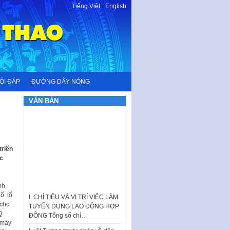
Tiếng Việt
-
English
ỎI ĐÁP
ĐƯỜNG DÂY NÓNG
VĂN BẢN
triển
ọc
I. CHỈ TIÊU VÀ VỊ TRÍ VIỆC LÀM
nh
TUYỂN DỤNG LAO ĐỘNG HỢP
hố tổ
ĐỒNG Tổng số chỉ…
 cho
Q
Luật Tương trợ tư pháp về dân
 máy
sự và Kế hoạch số 187KH-