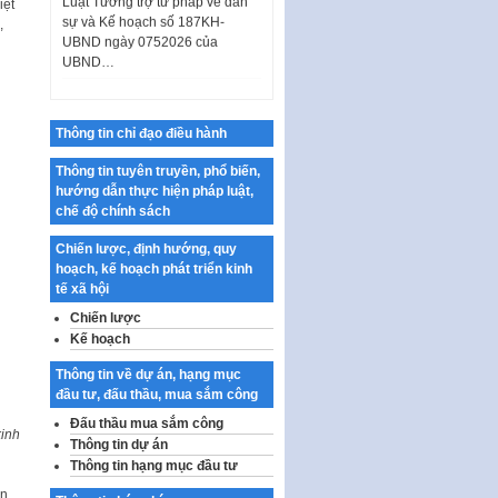
iệt
UBND ngày 0752026 của
,
UBND…
Ban hành Danh mục vị trí khai
thác quảng cáo trên địa bàn
thành phố Hà Nội
Thông tin chỉ đạo điều hành
Kế hoạch Tổ chức Cuộc thi
chính luận về bảo vệ nền tảng tư
Thông tin tuyên truyền, phổ biến,
tưởng của Đảng…
hướng dẫn thực hiện pháp luật,
chế độ chính sách
Công bố công khai dự toán kinh
phí xây dựng pháp luật, hoàn
Chiến lược, định hướng, quy
thiện thể chế, chính…
hoạch, kế hoạch phát triển kinh
tế xã hội
Quy định về nghiên cứu, ứng
dụng khoa học, công nghệ, đổi
Chiến lược
mới sáng tạo và chuyển…
Kế hoạch
Quy định chi tiết và hướng dẫn
Thông tin về dự án, hạng mục
thi hành một số điều của Luật Lý
đầu tư, đấu thầu, mua sắm công
lịch tư…
Đấu thầu mua sắm công
kinh
Sửa đổi, bổ sung một số nội
Thông tin dự án
dung tại Nghị quyết số 30/NQ-
Thông tin hạng mục đầu tư
CP ngày 24 tháng 02…
ển