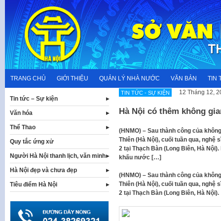
Skip
to
content
TRANG CHỦ
GIỚI THIỆU
QUẢN LÝ NHÀ NƯỚC
VĂN BẢN
TIN 
12 Tháng 12, 2
TIN TỨC - SỰ KIỆN
Tin tức – Sự kiện
Hà Nội có thêm không gia
Văn hóa
Thể Thao
(HNMO) – Sau thành công của không
Thiên (Hà Nội), cuối tuần qua, nghệ
Quy tắc ứng xử
2 tại Thạch Bàn (Long Biên, Hà Nội)
Người Hà Nội thanh lịch, văn minh
khấu nước […]
Hà Nội đẹp và chưa đẹp
(HNMO) – Sau thành công của không
Thiên (Hà Nội), cuối tuần qua, nghệ
Tiêu điểm Hà Nội
2 tại Thạch Bàn (Long Biên, Hà Nội).