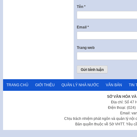
Tên
*
Email
*
Trang web
TRANG CHỦ
GIỚI THIỆU
QUẢN LÝ NHÀ NƯỚC
VĂN BẢN
TIN 
SỞ VĂN HÓA VÀ
Địa chỉ: Số 47
Điện thoại: (024
Email: va
Chịu trách nhiệm phát ngôn và quản lý nộ
Bản quyền thuộc về Sở VHTT. Yêu cầu 