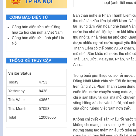
hoạt (ảnh: tiết mục 
Bản thân nghệ sĩ Phan Thanh Liêm cũn
CÔNG BÁO ĐIỆN TỬ
thu nhỏ lần đầu tiên tại Việt Nam. Nă
tại Trung tâm Văn hóa nghệ thuật Vân 
Công báo điện tử nước Cộng
nước thu nhỏ để tiện lợi hơn khi biểu
hòa xã hội chủ nghĩa Việt Nam
thu nhỏ tại nhà riêng tại phố chợ Khâm
Công báo điện tử thành phố Hà
được nhiều người nước ngoài yêu thíc
Nội
Thanh Liêm có thể phục vụ 50 khách, đ
mô nhỏ. Sân khấu rối nước thu nhỏ củ
Thái Lan, Đức, Malaysia, Pháp, Nhật 
THỐNG KÊ TRUY CẬP
Anh…
Visitor Status
Trong buổi giới thiệu cơ sở rối nước
Đặng Nhật Minh chia sẻ: “Tôi ấn tượng 
Today
4753
trên tầng 3 và Phan Thanh Liêm dùng 
Yesterday
8438
cuộn lên, nước chuyển sang màu đục. 
chỉ ở sân khấu tại gia, mà mỗi chuyế
This Week
43862
sông Hồng để cho vào bể rối, bởi an
của đồng ruộng Việt Nam hơn thế”.
This Month
57053
Total
12008055
Không chỉ thiết kế sân khấu rối nước 
không chỉ mang phù sa sông Hồng đi
ngừng sáng tạo thêm nhiều trò diễn mớ
sáng tạo những tiết mục về đề tài giao