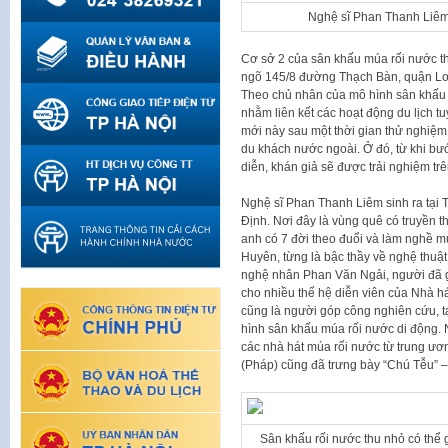
Nghệ sĩ Phan Thanh Liêm 
Cơ sở 2 của sân khấu múa rối nước th
ngõ 145/8 đường Thạch Bàn, quận Long
Theo chủ nhân của mô hình sân khấu
nhằm liên kết các hoạt động du lịch tu
mới này sau một thời gian thử nghiệm
du khách nước ngoài. Ở đó, từ khi bư
diễn, khán giả sẽ được trải nghiệm t
Nghệ sĩ Phan Thanh Liêm sinh ra tại
Định. Nơi đây là vùng quê có truyền t
anh có 7 đời theo đuổi và làm nghề m
Huyên, từng là bậc thầy về nghệ thuật
nghệ nhân Phan Văn Ngải, người đã g
cho nhiều thế hệ diễn viên của Nhà h
cũng là người góp công nghiên cứu, tạ
hình sân khấu múa rối nước di động. 
các nhà hát múa rối nước từ trung ư
(Pháp) cũng đã trưng bày “Chú Tễu” – 
Sân khấu rối nước thu nhỏ có thể 