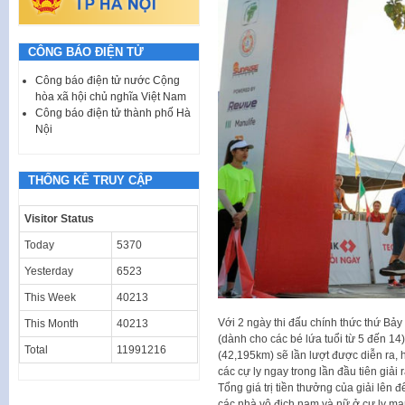
CÔNG BÁO ĐIỆN TỬ
Công báo điện tử nước Cộng
hòa xã hội chủ nghĩa Việt Nam
Công báo điện tử thành phố Hà
Nội
THỐNG KÊ TRUY CẬP
Visitor Status
Today
5370
Yesterday
6523
This Week
40213
Với 2 ngày thi đấu chính thức thứ Bảy
This Month
40213
(dành cho các bé lứa tuổi từ 5 đến 14
Total
11991216
(42,195km) sẽ lần lượt được diễn ra, h
các cự ly ngay trong lần đầu tiên giải 
Tổng giá trị tiền thưởng của giải lê
các nhà vô địch nam và nữ ở cự ly mar