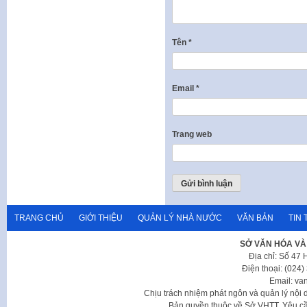
Tên
*
Email
*
Trang web
TRANG CHỦ
GIỚI THIỆU
QUẢN LÝ NHÀ NƯỚC
VĂN BẢN
TIN 
SỞ VĂN HÓA VÀ
Địa chỉ: Số 47
Điện thoại: (024
Email: va
Chịu trách nhiệm phát ngôn và quản lý nộ
Bản quyền thuộc về Sở VHTT. Yêu cầu 