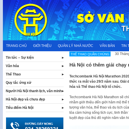
Skip
to
content
TRANG CHỦ
GIỚI THIỆU
QUẢN LÝ NHÀ NƯỚC
VĂN BẢN
TIN 
30 Tháng
THỂ THAO QUẦN CHÚNG
Tin tức – Sự kiện
Hà Nội có thêm giải chạy
Văn hóa
Thể Thao
Techcombank Hà Nội Marathon 2020, g
thức ra mắt vào 29/3 năm sau. Giải
Quy tắc ứng xử
hóa và Thể thao Hà Nội tổ chức.
Người Hà Nội thanh lịch, văn minh
Techcombank Hà Nội Marathon sẽ chín
Hà Nội đẹp và chưa đẹp
nhằm giới thiệu đến giới hâm mộ thể t
tượng văn hóa, thể thao và du lịch c
Tiêu điểm Hà Nội
tỏa cảm hứng sống tích cực, tinh thần
tuyệt đẹp của thủ đô nghìn năm văn hi