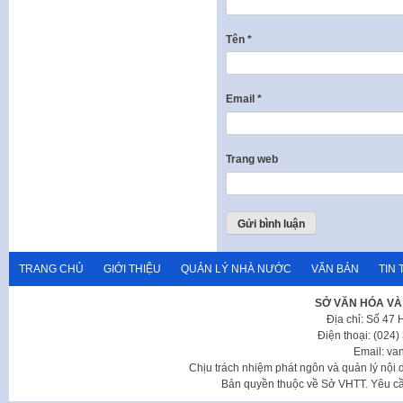
Tên
*
Email
*
Trang web
TRANG CHỦ
GIỚI THIỆU
QUẢN LÝ NHÀ NƯỚC
VĂN BẢN
TIN 
SỞ VĂN HÓA VÀ
Địa chỉ: Số 47
Điện thoại: (024
Email: va
Chịu trách nhiệm phát ngôn và quản lý nộ
Bản quyền thuộc về Sở VHTT. Yêu cầu 