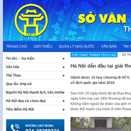
Skip
to
content
TRANG CHỦ
GIỚI THIỆU
QUẢN LÝ NHÀ NƯỚC
VĂN BẢN
TIN 
20 Th
THẾ THAO THÀNH TÍCH CAO
Tin tức – Sự kiện
Hà Nội dẫn đầu tại giải R
Văn hóa
Thể Thao
Giành được 15 huy chương (8 HCV, 
vô địch quốc gia năm 2016
Quy tắc ứng xử
Người Hà Nội thanh lịch, văn minh
Sau hơn 10 ngày tranh tài tại Đua th
ngày hôm nay các VĐV Rowing đã bước
Hà Nội đẹp và chưa đẹp
Không nằm ngoài dự đoán của giới c
được thế mạnh của mình ở môn Rowi
Tiêu điểm Hà Nội