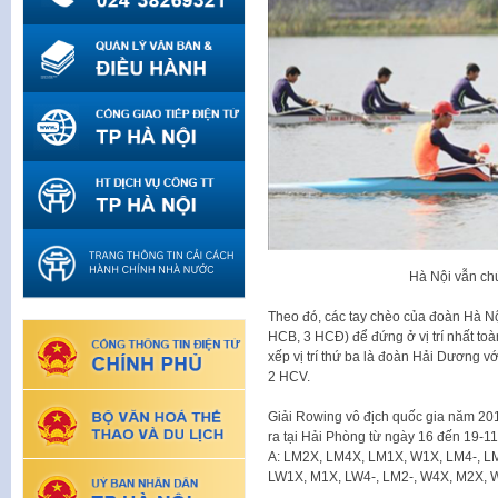
Hà Nội vẫn ch
Theo đó, các tay chèo của đoàn Hà N
HCB, 3 HCĐ) để đứng ở vị trí nhất to
xếp vị trí thứ ba là đoàn Hải Dương v
2 HCV.
Giải Rowing vô địch quốc gia năm 201
ra tại Hải Phòng từ ngày 16 đến 19-11.
A: LM2X, LM4X, LM1X, W1X, LM4-, LM
LW1X, M1X, LW4-, LM2-, W4X, M2X, W