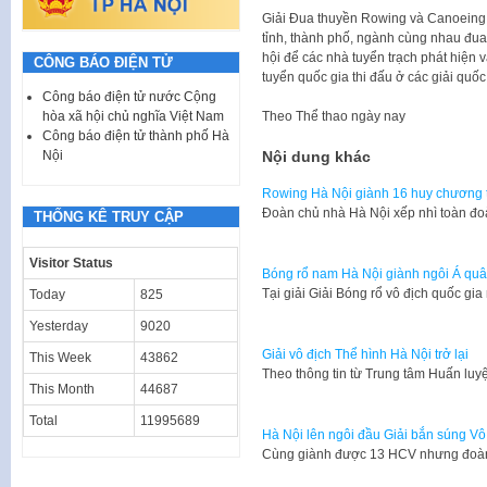
Giải Đua thuyền Rowing và Canoeing 
tỉnh, thành phố, ngành cùng nhau đua 
hội để các nhà tuyển trạch phát hiện
CÔNG BÁO ĐIỆN TỬ
tuyển quốc gia thi đấu ở các giải quốc 
Công báo điện tử nước Cộng
Theo
Thể thao ngày nay
hòa xã hội chủ nghĩa Việt Nam
Công báo điện tử thành phố Hà
Nội dung khác
Nội
Rowing Hà Nội giành 16 huy chương tạ
Đoàn chủ nhà Hà Nội xếp nhì toàn đo
THỐNG KÊ TRUY CẬP
Visitor Status
Bóng rổ nam Hà Nội giành ngôi Á quân
Tại giải Giải Bóng rổ vô địch quốc g
Today
825
Yesterday
9020
Giải vô địch Thể hình Hà Nội trở lại
This Week
43862
Theo thông tin từ Trung tâm Huấn lu
This Month
44687
Total
11995689
Hà Nội lên ngôi đầu Giải bắn súng Vô
Cùng giành được 13 HCV nhưng đoàn