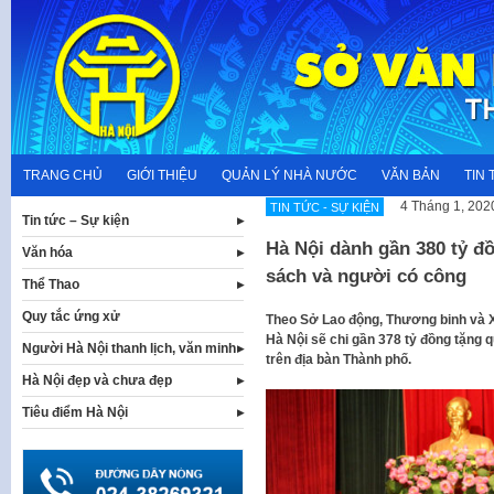
Skip
to
content
TRANG CHỦ
GIỚI THIỆU
QUẢN LÝ NHÀ NƯỚC
VĂN BẢN
TIN 
4 Tháng 1, 202
TIN TỨC - SỰ KIỆN
Tin tức – Sự kiện
Hà Nội dành gần 380 tỷ đồ
Văn hóa
sách và người có công
Thể Thao
Quy tắc ứng xử
Theo Sở Lao động, Thương binh và X
Hà Nội sẽ chi gần 378 tỷ đồng tặng 
Người Hà Nội thanh lịch, văn minh
trên địa bàn Thành phố.
Hà Nội đẹp và chưa đẹp
Tiêu điểm Hà Nội