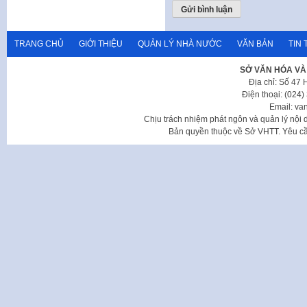
TRANG CHỦ
GIỚI THIỆU
QUẢN LÝ NHÀ NƯỚC
VĂN BẢN
TIN 
SỞ VĂN HÓA VÀ
Địa chỉ: Số 47
Điện thoại: (024
Email: va
Chịu trách nhiệm phát ngôn và quản lý nộ
Bản quyền thuộc về Sở VHTT. Yêu cầu 