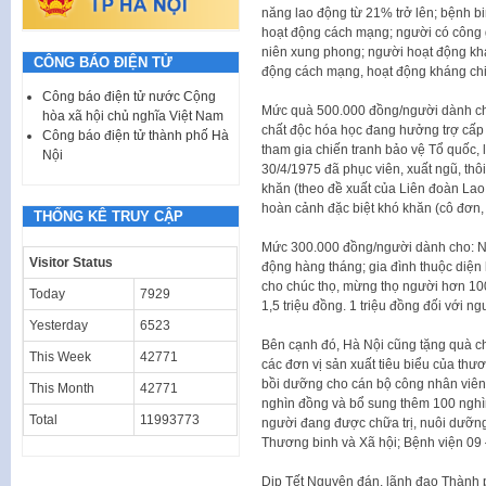
năng lao động từ 21% trở lên; bệnh b
hoạt động cách mạng; người có công g
niên xung phong; người hoạt động khá
CÔNG BÁO ĐIỆN TỬ
động cách mạng, hoạt động kháng chi
Công báo điện tử nước Cộng
Mức quà 500.000 đồng/người dành ch
hòa xã hội chủ nghĩa Việt Nam
chất độc hóa học đang hưởng trợ cấp h
Công báo điện tử thành phố Hà
tham gia chiến tranh bảo vệ Tổ quốc,
Nội
30/4/1975 đã phục viên, xuất ngũ, th
khăn (theo đề xuất của Liên đoàn Lao
hoàn cảnh đặc biệt khó khăn (cô đơn,
THỐNG KÊ TRUY CẬP
Mức 300.000 đồng/người dành cho: N
Visitor Status
động hàng tháng; gia đình thuộc diệ
cho chúc thọ, mừng thọ người hơn 100 t
Today
7929
1,5 triệu đồng. 1 triệu đồng đối với ng
Yesterday
6523
Bên cạnh đó, Hà Nội cũng tặng quà c
This Week
42771
các đơn vị sản xuất tiêu biểu của thươ
bồi dưỡng cho cán bộ công nhân viên 
This Month
42771
nghìn đồng và bổ sung thêm 100 nghì
Total
11993773
người đang được chữa trị, nuôi dưỡng 
Thương binh và Xã hội; Bệnh viện 09 –
Dịp Tết Nguyên đán, lãnh đạo Thành ph