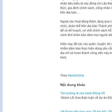
nhân tiêu biểu là các đồng chí Lão th
thức, gia đình chính sách, công nhân l
trên địa bàn…
Ngoài các hoạt động thăm, tặng quà củ
chức, đoàn thể trên địa bàn Thành phố
để có kế hoạch, cơ chế chính sách hỗ 
cảnh khó khăn bảo đảm mọi người dân
Hiện nay, tất các các quận, huyện, th
nhằm đảm bảo thực hiện đúng yêu cầu
địa chỉ và hoàn thành công việc này 
Hợi).
Theo
MaskOnline
Nội dung khác
Tìm hướng đi cho tranh Đông Hồ
Nhóm Lối Xưa thảo luận về dự án Đô
UB Đoàn kết công giáo TP Hà Nội: Tổ