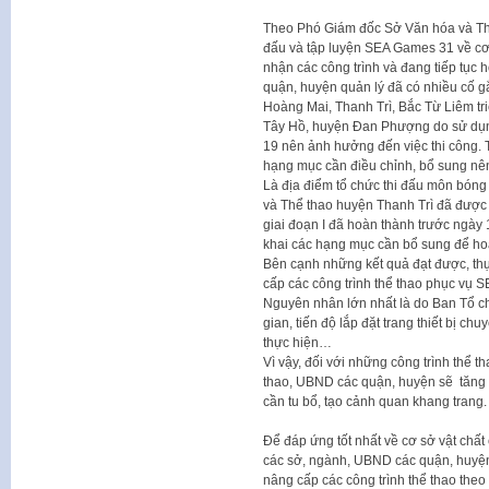
Theo Phó Giám đốc Sở Văn hóa và Thể 
đấu và tập luyện SEA Games 31 về cơ 
nhận các công trình và đang tiếp tục h
quận, huyện quản lý đã có nhiều cố gắ
Hoàng Mai, Thanh Trì, Bắc Từ Liêm tr
Tây Hồ, huyện Đan Phượng do sử dụn
19 nên ảnh hưởng đến việc thi công. T
hạng mục cần điều chỉnh, bổ sung nê
Là địa điểm tổ chức thi đấu môn bóng
và Thể thao huyện Thanh Trì đã được t
giai đoạn I đã hoàn thành trước ngày 
khai các hạng mục cần bổ sung để hoà
Bên cạnh những kết quả đạt được, thực
cấp các công trình thể thao phục vụ
Nguyên nhân lớn nhất là do Ban Tổ c
gian, tiến độ lắp đặt trang thiết bị 
thực hiện…
Vì vậy, đối với những công trình thể t
thao, UBND các quận, huyện sẽ tăng 
cần tu bổ, tạo cảnh quan khang trang.
Để đáp ứng tốt nhất về cơ sở vật ch
các sở, ngành, UBND các quận, huyện
nâng cấp các công trình thể thao theo