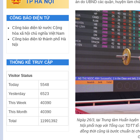
án do UBND các quận, huyện làm chủ
CÔNG BÁO ĐIỆN TỬ
Công báo điện tử nước Cộng
hòa xã hội chủ nghĩa Việt Nam
Công báo điện tử thành phố Hà
Nội
THỐNG KÊ TRUY CẬP
Visitor Status
Today
5548
Yesterday
6523
This Week
40390
This Month
40390
Ngày 26/3, tại Trung tâm Huấn luyện
Total
11991392
Nội phối hợp với Tổng cục TDTT tổ 
đồng thời cũng là bước chuẩn bị c
G