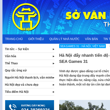
Skip
to
content
TRANG CHỦ
GIỚI THIỆU
QUẢN LÝ NHÀ NƯỚC
VĂN BẢN
TIN 
SEA GAMES 31 - HÀ NỘI, VIỆT NAM
Tin tức – Sự kiện
Hà Nội đẩy nhanh tiến độ 
Văn hóa
SEA Games 31
Thể Thao
Quy tắc ứng xử
Vinh dự được giao đăng cai tổ chức 
Hà Nội đang tập trung đẩy mạnh công 
Người Hà Nội thanh lịch, văn minh
thực hiện đầu tư, nâng cấp, sửa ch
hoàn thành, một số dự án còn lại đa
Hà Nội đẹp và chưa đẹp
Tiêu điểm Hà Nội