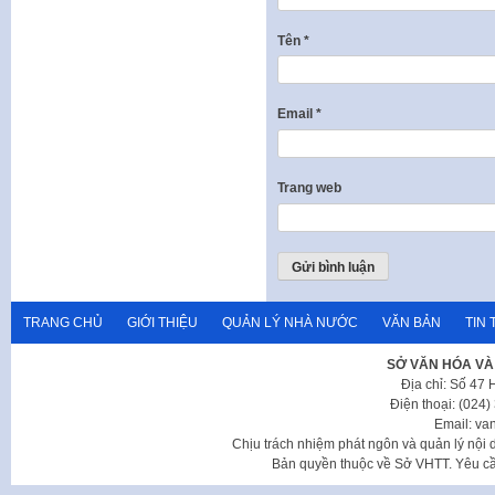
Tên
*
Email
*
Trang web
TRANG CHỦ
GIỚI THIỆU
QUẢN LÝ NHÀ NƯỚC
VĂN BẢN
TIN 
SỞ VĂN HÓA VÀ
Địa chỉ: Số 47
Điện thoại: (024
Email: va
Chịu trách nhiệm phát ngôn và quản lý nộ
Bản quyền thuộc về Sở VHTT. Yêu cầu 