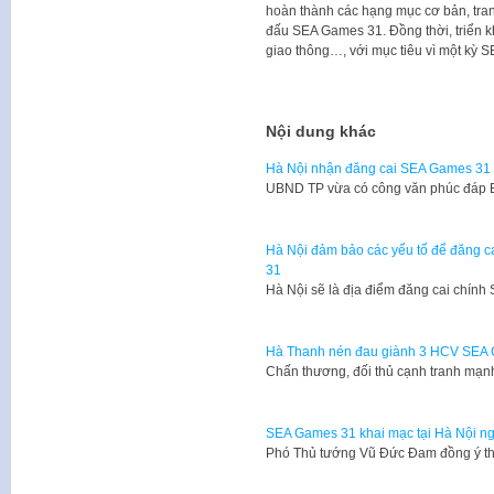
hoàn thành các hạng mục cơ bản, trang 
đấu SEA Games 31. Đồng thời, triển k
giao thông…, với mục tiêu vì một kỳ 
Nội dung khác
Hà Nội nhận đăng cai SEA Games 31
UBND TP vừa có công văn phúc đáp 
Hà Nội đảm bảo các yếu tố để đăng ca
31
Hà Nội sẽ là địa điểm đăng cai chí
Hà Thanh nén đau giành 3 HCV SEA
​Chấn thương, đối thủ cạnh tranh mạn
SEA Games 31 khai mạc tại Hà Nội n
Phó Thủ tướng Vũ Đức Đam đồng ý t