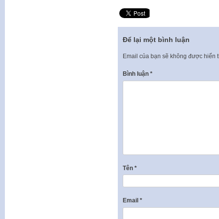
Để lại một bình luận
Email của bạn sẽ không được hiển t
Bình luận
*
Tên
*
Email
*