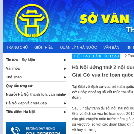
Skip
to
content
TRANG CHỦ
GIỚI THIỆU
QUẢN LÝ NHÀ NƯỚC
VĂN BẢN
TIN 
2 Thá
THẾ THAO THÀNH TÍCH CAO
Tin tức – Sự kiện
Hà Nội đứng thứ 2 nội d
Văn hóa
Giải Cờ vua trẻ toàn quốc
Thể Thao
Quy tắc ứng xử
Tại Giải vô địch cờ vua trẻ toàn qu
cờ Chớp nhoáng đã kết thúc thi đấu. Ở
Người Hà Nội thanh lịch, văn minh
đoàn.
Hà Nội đẹp và chưa đẹp
Sau 3 ngày tranh tài sôi nổi, hai nội
Tiêu điểm Hà Nội
Giải vô địch cờ vua trẻ toàn quốc 20
của giới chuyên môn trước thềm giải
sự vượt trội so với các đoàn khác khi l
về huy chương.