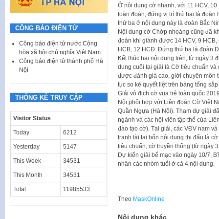
Ở nội dung cờ nhanh, với 11 HCV, 10 
toàn đoàn, đứng vị trí thứ hai là đoà
thứ ba ở nội dung này là đoàn Bắc N
CÔNG BÁO ĐIỆN TỬ
Nội dung cờ Chớp nhoáng cũng đã khé
đoàn khi giành được 14 HCV, 9 HCB, 
Công báo điện tử nước Cộng
HCB, 12 HCĐ. Đứng thứ ba là đoàn Đồ
hòa xã hội chủ nghĩa Việt Nam
Kết thúc hai nội dung trên, từ ngày 3 đ
Công báo điện tử thành phố Hà
dung cuối tại giải là Cờ tiêu chuẩn v
Nội
được đánh giá cao, giới chuyên môn t
tục so kè quyết liệt trên bảng tổng sắ
Giải vô địch cờ vua trẻ toàn quốc 2
THỐNG KÊ TRUY CẬP
Nội phối hợp với Liên đoàn Cờ Việt N
Quần Ngựa (Hà Nội). Tham dự giải đấu 
Visitor Status
ngành và các hội viên tập thể của Li
đào tạo cờ). Tại giải, các VĐV nam và 
Today
6212
tranh tài tại bốn nội dung thi đấu là 
tiêu chuẩn, cờ truyền thống (từ ngày 3
Yesterday
5147
Dự kiến giải bế mạc vào ngày 10/7, BT
This Week
34531
nhân các nhóm tuổi ở cả 4 nội dung.
This Month
34531
Total
11985533
Theo
MaskOnline
Nội dung khác