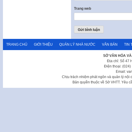
Trang web
TRANG CHỦ
GIỚI THIỆU
QUẢN LÝ NHÀ NƯỚC
VĂN BẢN
TIN 
SỞ VĂN HÓA VÀ
Địa chỉ: Số 47
Điện thoại: (024
Email: va
Chịu trách nhiệm phát ngôn và quản lý nộ
Bản quyền thuộc về Sở VHTT. Yêu cầu 