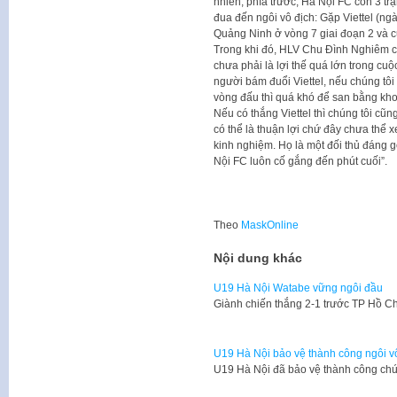
nhiên, phía trước, Hà Nội FC còn 3 trậ
đua đến ngôi vô địch: Gặp Viettel (ng
Quảng Ninh ở vòng 7 giai đoạn 2 và 
Trong khi đó, HLV Chu Đình Nghiêm c
chưa phải là lợi thế quá lớn trong cuộc
người bám đuổi Viettel, nếu chúng tôi
vòng đấu thì quá khó để san bằng kh
Nếu có thắng Viettel thì chúng tôi cũng
có thể là thuận lợi chứ đây chưa thể x
kinh nghiệm. Họ là một đối thủ đáng 
Nội FC luôn cố gắng đến phút cuối”.
Theo
MaskOnline
Nội dung khác
U19 Hà Nội Watabe vững ngôi đầu
Giành chiến thắng 2-1 trước TP Hồ Chí
U19 Hà Nội bảo vệ thành công ngôi v
U19 Hà Nội đã bảo vệ thành công chứ