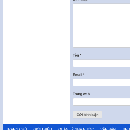
Tên
*
Email
*
Trang web
TRANG CHỦ
GIỚI THIỆU
QUẢN LÝ NHÀ NƯỚC
VĂN BẢN
TIN 