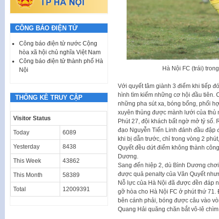
CÔNG BÁO ĐIỆN TỬ
Công báo điện tử nước Cộng
hòa xã hội chủ nghĩa Việt Nam
Công báo điện tử thành phố Hà
Hà Nội FC (trái) tro
Nội
Với quyết tâm giành 3 điểm khi tiếp 
hình tìm kiếm những cơ hội đầu tiên. 
THỐNG KÊ TRUY CẬP
những pha sút xa, bóng bổng, phối hợ
xuyên thủng được mành lưới của th
Visitor Status
Phút 27, đội khách bất ngờ mở tỷ số. 
đạo Nguyễn Tiến Linh đánh đầu đập đ
Today
6089
khi bị dẫn trước, chỉ trong vòng 2 phú
Yesterday
8438
Quyết đều dứt điểm không thành công. 
Dương.
This Week
43862
Sang đến hiệp 2, dù Bình Dương chơ
được quả penalty của Văn Quyết nhưn
This Month
58389
Nỗ lực của Hà Nội đã được đền đáp n
Total
12009391
gỡ hòa cho Hà Nội FC ở phút thứ 71. Đ
bên cánh phải, bóng được câu vào v
Quang Hải quăng chăn bắt vô-lê chìm