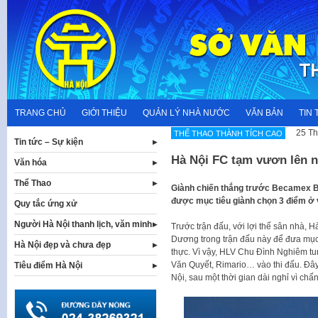
Skip
to
content
TRANG CHỦ
GIỚI THIỆU
QUẢN LÝ NHÀ NƯỚC
VĂN BẢN
TIN 
25 Th
THẾ THAO THÀNH TÍCH CAO
Tin tức – Sự kiện
Hà Nội FC tạm vươn lên n
Văn hóa
Thể Thao
Giành chiến thắng trước Becamex Bì
được mục tiêu giành chọn 3 điểm ở 
Quy tắc ứng xử
Người Hà Nội thanh lịch, văn minh
Trước trận đấu, với lợi thế sân nhà, 
Dương trong trận đấu này để đưa mục 
Hà Nội đẹp và chưa đẹp
thực. Vì vậy, HLV Chu Đình Nghiêm tu
Văn Quyết, Rimario… vào thi đấu. Đây 
Tiêu điểm Hà Nội
Nội, sau một thời gian dài nghỉ vì chấ