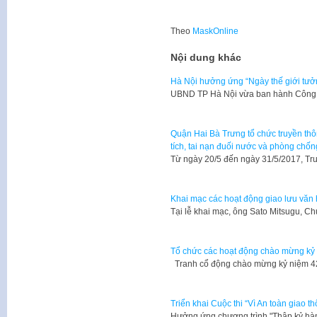
Theo
MaskOnline
Nội dung khác
Hà Nội hưởng ứng “Ngày thế giới tưởn
UBND TP Hà Nội vừa ban hành Công 
Quận Hai Bà Trưng tổ chức truyền thô
tích, tai nạn đuối nước và phòng chốn
Từ ngày 20/5 đến ngày 31/5/2017, Tr
Khai mạc các hoạt động giao lưu văn 
Tại lễ khai mạc, ông Sato Mitsugu, C
Tổ chức các hoạt động chào mừng kỷ 
Tranh cổ động chào mừng kỷ niệm 4
Triển khai Cuộc thi “Vì An toàn giao 
Hưởng ứng chương trình "Thập kỷ hà