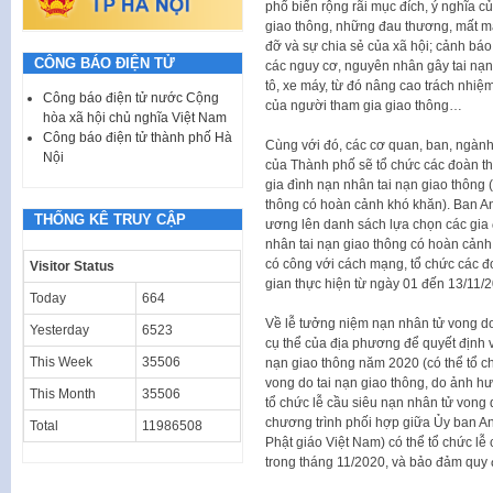
phổ biến rộng rãi mục đích, ý nghĩa c
giao thông, những đau thương, mất má
đỡ và sự chia sẻ của xã hội; cảnh báo
CÔNG BÁO ĐIỆN TỬ
các nguy cơ, nguyên nhân gây tai nạn
tô, xe máy, từ đó nâng cao trách nhiệ
Công báo điện tử nước Cộng
của người tham gia giao thông…
hòa xã hội chủ nghĩa Việt Nam
Công báo điện tử thành phố Hà
Cùng với đó, các cơ quan, ban, ngành,
Nội
của Thành phố sẽ tổ chức các đoàn th
gia đình nạn nhân tai nạn giao thông 
thông có hoàn cảnh khó khăn). Ban An 
THỐNG KÊ TRUY CẬP
ương lên danh sách lựa chọn các gia 
nhân tai nạn giao thông có hoàn cảnh 
có công với cách mạng, tổ chức các đo
Visitor Status
gian thực hiện từ ngày 01 đến 13/11/
Today
664
Về lễ tưởng niệm nạn nhân tử vong do
Yesterday
6523
cụ thể của địa phương để quyết định v
This Week
35506
nạn giao thông năm 2020 (có thể tổ c
vong do tai nạn giao thông, do ảnh h
This Month
35506
tổ chức lễ cầu siêu nạn nhân tử vong 
chương trình phối hợp giữa Ủy ban An
Total
11986508
Phật giáo Việt Nam) có thể tổ chức lễ
trong tháng 11/2020, và bảo đảm quy 