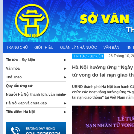
Skip
to
content
TRANG CHỦ
GIỚI THIỆU
QUẢN LÝ NHÀ NƯỚC
VĂN BẢN
TIN 
26 Tháng 10, 2
TIN TỨC - SỰ KIỆN
Tin tức – Sự kiện
Hà Nội hưởng ứng “Ngày 
Văn hóa
tử vong do tai nạn giao t
Thể Thao
Quy tắc ứng xử
UBND thành phố Hà Nội ban hành Cô
chức các hoạt động hưởng ứng “Ngà
Người Hà Nội thanh lịch, văn minh
tai nạn giao thông” tại Việt Nam năm
Hà Nội đẹp và chưa đẹp
Tiêu điểm Hà Nội