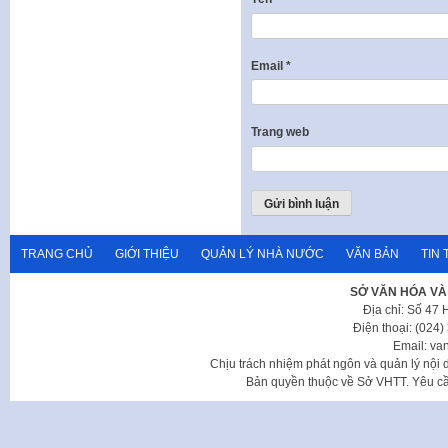
Email
*
Trang web
TRANG CHỦ
GIỚI THIỆU
QUẢN LÝ NHÀ NƯỚC
VĂN BẢN
TIN 
SỞ VĂN HÓA VÀ
Địa chỉ: Số 47
Điện thoại: (024
Email: va
Chịu trách nhiệm phát ngôn và quản lý nộ
Bản quyền thuộc về Sở VHTT. Yêu cầu 