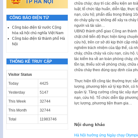
chữa cháy; duy trì các điều kiện an t
luật; tổ chức tập huấn, diễn tập, thực
nạn, cứu hộ; phấn đấu trong tháng 10
CÔNG BÁO ĐIỆN TỬ
do cháy gây ra; không để xảy ra cháy l
người và tài sản…
Công báo điện tử nước Cộng
UBND thành phố giao Công an thành ph
hòa xã hội chủ nghĩa Việt Nam
chặt chẽ tiến độ thực hiện từng chuy
Công báo điện tử thành phố Hà
cứu hộ, trên cơ sở đó kịp thời cập nh
Nội
nghiêm trách nhiệm của tập thể, cá n
cháy, chữa cháy và cứu nạn, cứu hộ. 
tác kiểm tra về an toàn phòng cháy, 
THỐNG KÊ TRUY CẬP
tồn tại, thiếu sót về phòng cháy, chữa
chữa cháy theo đúng quy định của phá
Visitor Status
Thực hiện tốt công tác thường trực s
Today
4425
lượng, phương tiện xử lý kịp thời, có 
quản lý. Tăng cường công tác xây dự
Yesterday
5147
nạn, cứu hộ. Tổ chức diễn tập phươn
This Week
32744
lực lượng, phương tiện tham gia…
This Month
32744
Total
11983746
Nội dung khác
Hà Nội hưởng ứng Ngày chạy Olympic 