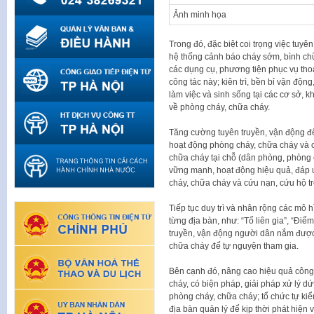
Ảnh minh họa
Trong đó, đặc biệt coi trọng việc tuyê
hệ thống cảnh báo cháy sớm, bình chữa
các dụng cụ, phương tiện phục vụ tho
công tác này; kiên trì, bền bỉ vận độ
làm việc và sinh sống tại các cơ sở, 
về phòng cháy, chữa cháy.
Tăng cường tuyên truyền, vận động để
hoạt động phòng cháy, chữa cháy và 
chữa cháy tại chỗ (dân phòng, phòng
vững mạnh, hoạt động hiệu quả, đáp 
cháy, chữa cháy và cứu nạn, cứu hộ tr
Tiếp tục duy trì và nhân rộng các mô 
từng địa bàn, như: “Tổ liên gia”, “Đ
truyền, vận động người dân nắm được 
chữa cháy để tự nguyện tham gia.
Bên cạnh đó, nâng cao hiệu quả công t
cháy, có biện pháp, giải pháp xử lý dứ
phòng cháy, chữa cháy; tổ chức tự kiể
địa bàn quản lý để kịp thời phát hiện 