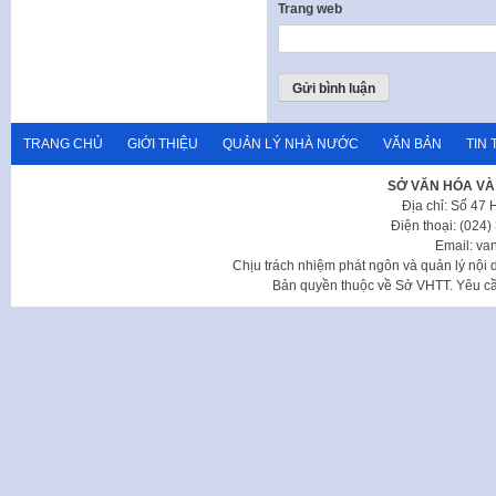
Trang web
TRANG CHỦ
GIỚI THIỆU
QUẢN LÝ NHÀ NƯỚC
VĂN BẢN
TIN 
SỞ VĂN HÓA VÀ
Địa chỉ: Số 47
Điện thoại: (024
Email: va
Chịu trách nhiệm phát ngôn và quản lý nộ
Bản quyền thuộc về Sở VHTT. Yêu cầu 