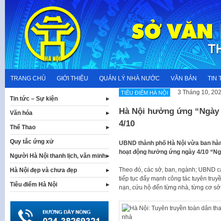
Skip
to
content
TRANG CHỦ
GIỚI THIỆU
QUẢN LÝ NHÀ NƯỚC
VĂN BẢN
TIN 
3 Tháng 10, 20
TIÊU ĐIỂM HÀ NỘI
Tin tức – Sự kiện
Hà Nội hưởng ứng “Ngày 
Văn hóa
4/10
Thể Thao
Quy tắc ứng xử
UBND thành phố Hà Nội vừa ban hà
hoạt động hưởng ứng ngày 4/10 “Ng
Người Hà Nội thanh lịch, văn minh
Theo đó, các sở, ban, ngành; UBND cá
Hà Nội đẹp và chưa đẹp
tiếp tục đẩy mạnh công tác tuyên tru
Tiêu điểm Hà Nội
nạn, cứu hộ đến từng nhà, từng cơ sở