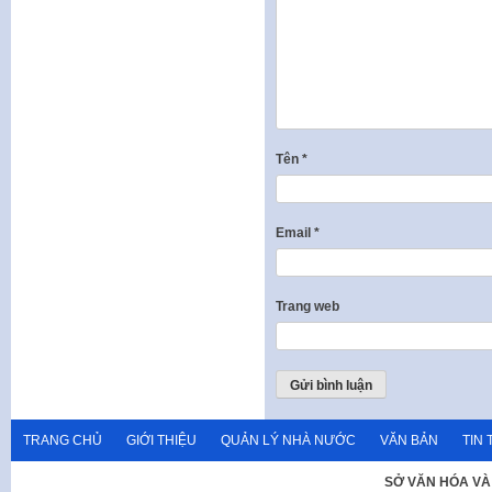
Tên
*
Email
*
Trang web
TRANG CHỦ
GIỚI THIỆU
QUẢN LÝ NHÀ NƯỚC
VĂN BẢN
TIN 
SỞ VĂN HÓA VÀ