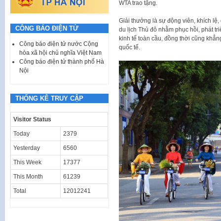
WTA trao tặng.
Giải thưởng là sự động viên, khích lệ
CÔNG BÁO ĐIỆN TỬ
du lịch Thủ đô nhằm phục hồi, phát tri
kinh tế toàn cầu, đồng thời cũng khẳn
Công báo điện tử nước Cộng
quốc tế.
hòa xã hội chủ nghĩa Việt Nam
Công báo điện tử thành phố Hà
Nội
THỐNG KÊ TRUY CẬP
Visitor Status
Today
2379
Yesterday
6560
This Week
17377
This Month
61239
Total
12012241