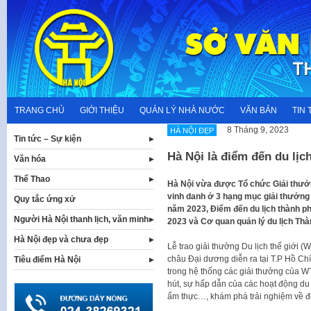
Skip
to
content
TRANG CHỦ
GIỚI THIỆU
QUẢN LÝ NHÀ NƯỚC
VĂN BẢN
TIN 
8 Tháng 9, 2023
HÀ NỘI ĐẸP
Tin tức – Sự kiện
Hà Nội là điểm đến du lị
Văn hóa
Thể Thao
Hà Nội vừa được Tổ chức Giải thưởn
vinh danh ở 3 hạng mục giải thưởng 
Quy tắc ứng xử
năm 2023, Điểm đến du lịch thành p
Người Hà Nội thanh lịch, văn minh
2023 và Cơ quan quản lý du lịch Thà
Hà Nội đẹp và chưa đẹp
Lễ trao giải thưởng Du lịch thế giới 
châu Đại dương diễn ra tại T.P Hồ Ch
Tiêu điểm Hà Nội
trong hệ thống các giải thưởng của WT
hút, sự hấp dẫn của các hoạt động du
ẩm thực…, khám phá trải nghiệm về đô