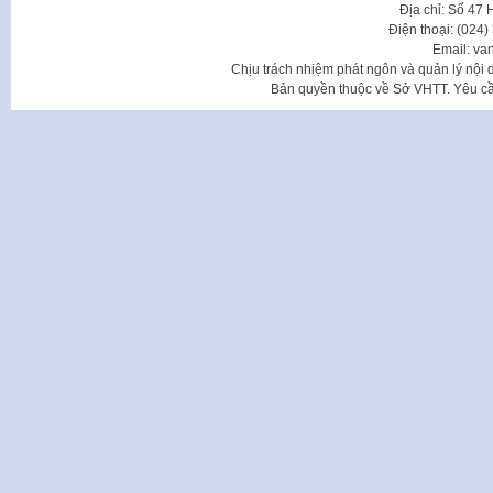
Địa chỉ: Số 47
Điện thoại: (024
Email: va
Chịu trách nhiệm phát ngôn và quản lý nộ
Bản quyền thuộc về Sở VHTT. Yêu cầu 