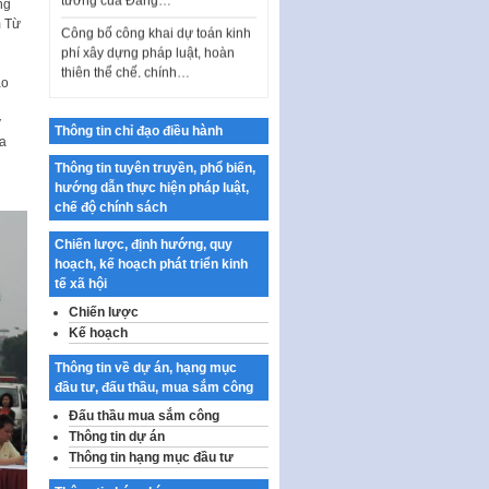
phí xây dựng pháp luật, hoàn
ng
thiện thể chế, chính…
m Từ
Quy định về nghiên cứu, ứng
dụng khoa học, công nghệ, đổi
ao
mới sáng tạo và chuyển…
y
Quy định chi tiết và hướng dẫn
Thông tin chỉ đạo điều hành
òa
thi hành một số điều của Luật Lý
lịch tư…
Thông tin tuyên truyền, phổ biến,
hướng dẫn thực hiện pháp luật,
Sửa đổi, bổ sung một số nội
chế độ chính sách
dung tại Nghị quyết số 30/NQ-
CP ngày 24 tháng 02…
Chiến lược, định hướng, quy
hoạch, kế hoạch phát triển kinh
Ban hành Chương trình hành
tế xã hội
động của Chính phủ thực hiện
Nghị quyết số 02-NQ/TW ngày
Chiến lược
17…
Kế hoạch
THÔNG BÁO Tuyển dụng lao
Thông tin về dự án, hạng mục
động hợp đồng theo Nghị định
đầu tư, đấu thầu, mua sắm công
số 111/2022/NĐ-CP ngày
Đấu thầu mua sắm công
30/12/2022 của Chính…
Thông tin dự án
Sửa đổi, bổ sung một số điều
Thông tin hạng mục đầu tư
của Thông tư số 320/2016/TT-