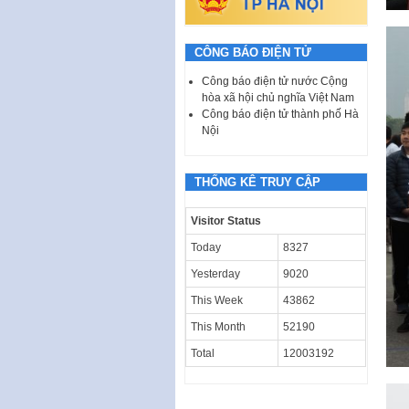
CÔNG BÁO ĐIỆN TỬ
Công báo điện tử nước Cộng
hòa xã hội chủ nghĩa Việt Nam
Công báo điện tử thành phố Hà
Nội
THỐNG KÊ TRUY CẬP
Visitor Status
Today
8327
Yesterday
9020
This Week
43862
This Month
52190
Total
12003192