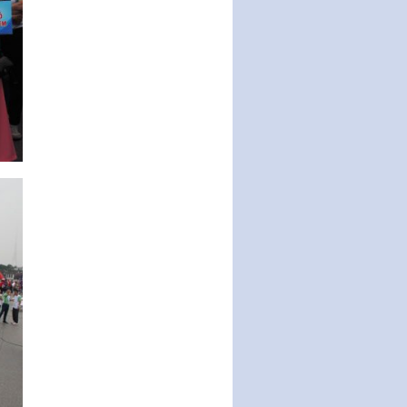
hoạt động khoa…
Quy định mức tiền phạt đối với
một số hành vi vi phạm hành
chính trong lĩnh…
Phê duyệt Chương trình phát
triển kinh tế số và xã hội số giai
đoạn 2026 -…