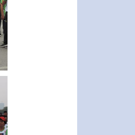
của Thông tư số 320/2016/TT-
BTC của Bộ trưởng Bộ Tài…
Quy định về quản lý website
thương mại điện tử
Nghị quyết quy định điều kiện,
thủ tục tặng, thu hồi danh hiệu
"Công dân danh dự…
Nghị quyết quy định một số
chính sách thúc đẩy nghiên cứu
khoa học, phát triển công…
Nghị quyết công bố Nghị quyết
quy phạm pháp luật của HĐND
Thành phố triển khai thi…
Nghị quyết ban hành quy chế
tiếp công dân của Thường trực
HĐND, đại biểu HĐND thành…
Nghị quyết về một số chính sách
ưu đãi, hỗ trợ phát triển hạ tầng,
tổ chức…
Nghị quyết quy định một số nội
dung và định mức chi quản lý