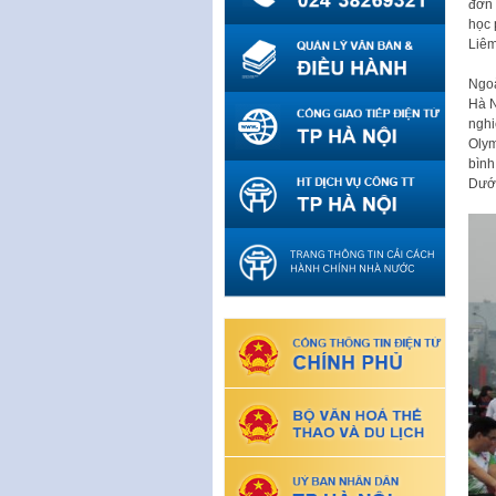
đơn 
học 
Liêm
Ngoà
Hà N
nghi
Olym
bình
Dưới