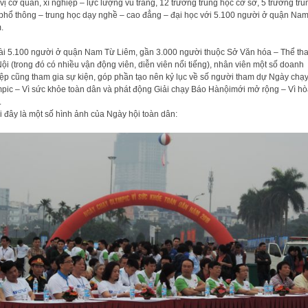
vị cơ quan, xí nghiệp – lực lượng vũ trang, 12 trường trung học cơ sở, 5 trường tru
phổ thông – trung học dạy nghề – cao đẳng – đại học với 5.100 người ở quận Na
.
i 5.100 người ở quận Nam Từ Liêm, gần 3.000 người thuộc Sở Văn hóa – Thể th
ội (trong đó có nhiều vận động viên, diễn viên nổi tiếng), nhân viên một số doanh
ệp cũng tham gia sự kiện, góp phần tạo nên kỷ lục về số người tham dự Ngày chạ
pic – Vì sức khỏe toàn dân và phát động Giải chạy Báo Hànộimới mở rộng – Vì h
.
 đây là một số hình ảnh của Ngày hội toàn dân: