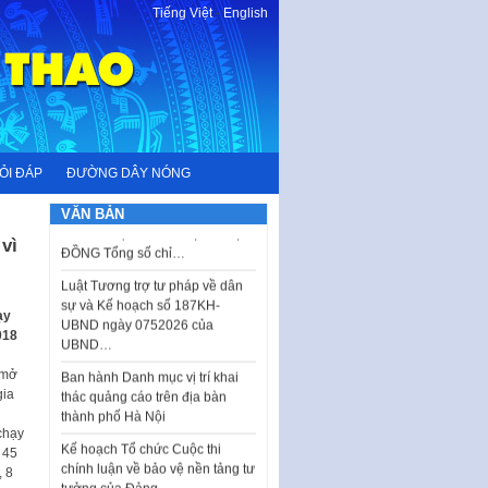
Tiếng Việt
-
English
I. CHỈ TIÊU VÀ VỊ TRÍ VIỆC LÀM
ỎI ĐÁP
ĐƯỜNG DÂY NÓNG
TUYỂN DỤNG LAO ĐỘNG HỢP
ĐỒNG Tổng số chỉ…
VĂN BẢN
Luật Tương trợ tư pháp về dân
vì
sự và Kế hoạch số 187KH-
UBND ngày 0752026 của
UBND…
ạy
Ban hành Danh mục vị trí khai
018
thác quảng cáo trên địa bàn
thành phố Hà Nội
 mở
gia
Kế hoạch Tổ chức Cuộc thi
chính luận về bảo vệ nền tảng tư
chạy
tưởng của Đảng…
 45
Công bố công khai dự toán kinh
 8