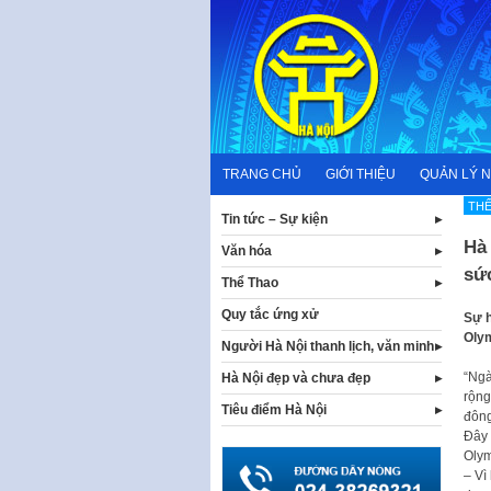
Skip
to
content
TRANG CHỦ
GIỚI THIỆU
QUẢN LÝ 
TH
Tin tức – Sự kiện
Hà 
Văn hóa
sứ
Thể Thao
Quy tắc ứng xử
Sự h
Olym
Người Hà Nội thanh lịch, văn minh
“Ngà
Hà Nội đẹp và chưa đẹp
rộng
Tiêu điểm Hà Nội
đông
Đây 
Olym
– Vì