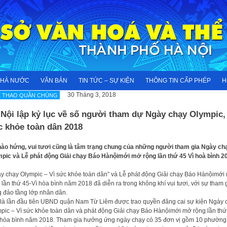
NHÀ NƯỚC
VĂN BẢN
TIN TỨC – SỰ KIỆN
THÔNG TIN CẤP PHÉP
H
30 Tháng 3, 2018
Ể THAO QUẦN CHÚNG
Nội lập kỷ lục về số người tham dự Ngày chạy Olympic, 
c khỏe toàn dân 2018
ào hứng, vui tươi cũng là tâm trạng chung của những người tham gia Ngày ch
pic và Lễ phát động Giải chạy Báo Hànộimới mở rộng lần thứ 45 Vì hoà bình 2
y chạy Olympic – Vì sức khỏe toàn dân” và Lễ phát động Giải chạy Báo Hànộimới
 lần thứ 45-Vì hòa bình năm 2018 đã diễn ra trong không khí vui tươi, với sự tham 
 đảo tầng lớp nhân dân.
là lần đầu tiên UBND quận Nam Từ Liêm được trao quyền đăng cai sự kiện Ngày 
pic – Vì sức khỏe toàn dân và phát động Giải chạy Báo Hànộimới mở rộng lần thứ
 hòa bình năm 2018. Tham gia hưởng ứng ngày chạy có 35 đơn vị gồm 10 phường,