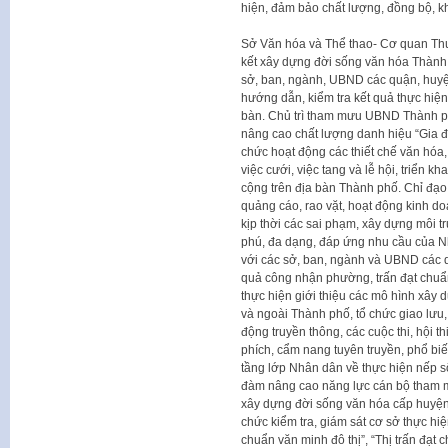
hiện, đảm bảo chất lượng, đồng bộ, k
Sở Văn hóa và Thể thao- Cơ quan Th
kết xây dựng đời sống văn hóa Thành 
sở, ban, ngành, UBND các quận, huyện,
hướng dẫn, kiểm tra kết quả thực hiện 
bàn. Chủ trì tham mưu UBND Thành ph
nâng cao chất lượng danh hiệu “Gia đ
chức hoạt động các thiết chế văn hóa,
việc cưới, việc tang và lễ hội, triển k
cộng trên địa bàn Thành phố. Chỉ đạo 
quảng cáo, rao vặt, hoạt động kinh 
kịp thời các sai phạm, xây dựng môi 
phú, đa dạng, đáp ứng nhu cầu của N
với các sở, ban, ngành và UBND các qu
quả công nhận phường, trấn đạt chuẩn 
thực hiện giới thiệu các mô hình xây d
và ngoài Thành phố, tổ chức giao lưu
động truyền thông, các cuộc thi, hội th
phích, cẩm nang tuyên truyền, phổ biế
tầng lớp Nhân dân về thực hiện nếp số
đàm nâng cao năng lực cán bộ tham m
xây dựng đời sống văn hóa cấp huyện,
chức kiểm tra, giám sát cơ sở thực hi
chuẩn văn minh đô thị”, “Thị trấn đạt 