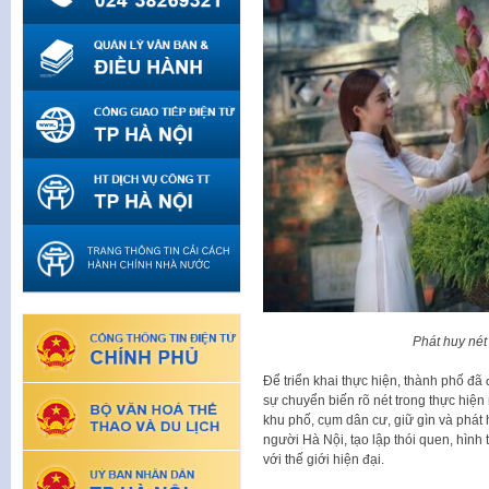
Phát huy nét
Để triển khai thực hiện, thành phố đã 
sự chuyển biến rõ nét trong thực hiện
khu phố, cụm dân cư, giữ gìn và phát h
người Hà Nội, tạo lập thói quen, hình
với thế giới hiện đại.