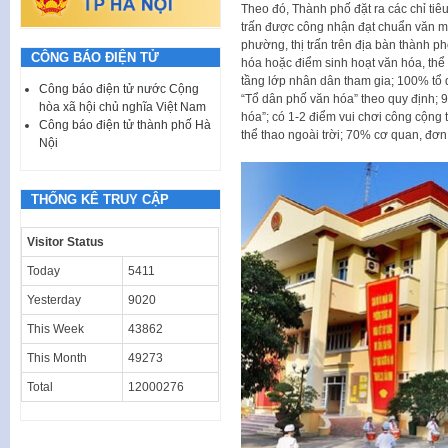
Theo đó, Thành phố đặt ra các chỉ tiê
trấn được công nhận đạt chuẩn văn minh
phường, thị trấn trên địa bàn thành p
CÔNG BÁO ĐIỆN TỬ
hóa hoặc điểm sinh hoạt văn hóa, thể
tầng lớp nhân dân tham gia; 100% tổ 
Công báo điện tử nước Cộng
“Tổ dân phố văn hóa” theo quy định; 9
hòa xã hội chủ nghĩa Việt Nam
hóa”; có 1-2 điểm vui chơi công cộng 
Công báo điện tử thành phố Hà
thể thao ngoài trời; 70% cơ quan, đơn
Nội
THỐNG KÊ TRUY CẬP
Visitor Status
Today
5411
Yesterday
9020
This Week
43862
This Month
49273
Total
12000276