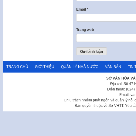
Email
*
Trang web
TRANG CHỦ
GIỚI THIỆU
QUẢN LÝ NHÀ NƯỚC
VĂN BẢN
TIN 
SỞ VĂN HÓA VÀ
Địa chỉ: Số 47
Điện thoại: (024
Email: va
Chịu trách nhiệm phát ngôn và quản lý nộ
Bản quyền thuộc về Sở VHTT. Yêu cầu 