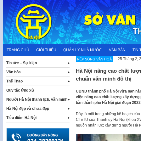
Skip
to
content
TRANG CHỦ
GIỚI THIỆU
QUẢN LÝ NHÀ NƯỚC
VĂN BẢN
TIN 
25 Tháng 2, 
NẾP SỐNG VĂN HOÁ
Tin tức – Sự kiện
Hà Nội nâng cao chất lượ
Văn hóa
chuẩn văn minh đô thị
Thể Thao
Quy tắc ứng xử
UBND thành phố Hà Nội vừa ban hà
việc nâng cao chất lượng xây dựng p
Người Hà Nội thanh lịch, văn minh
bàn thành phố Hà Nội giai đoạn 2022
Hà Nội đẹp và chưa đẹp
Đây là một trong những kế hoạch của
Tiêu điểm Hà Nội
CTr/TU của Thành ủy Hà Nội (khóa XVI
nguồn nhân lực; xây dựng người Hà Nộ