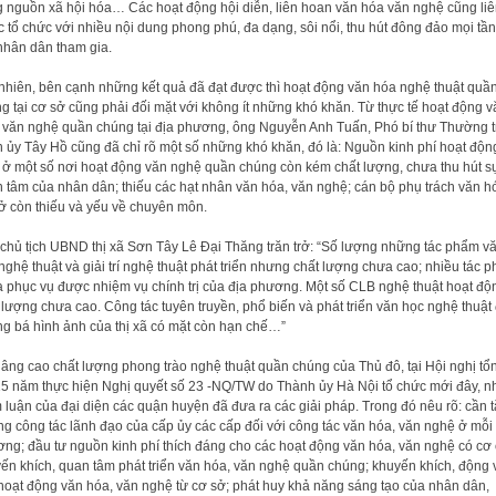
 nguồn xã hội hóa… Các hoạt động hội diễn, liên hoan văn hóa văn nghệ cũng liê
 tổ chức với nhiều nội dung phong phú, đa dạng, sôi nổi, thu hút đông đảo mọi tầ
nhân dân tham gia.
nhiên, bên cạnh những kết quả đã đạt được thì hoạt động văn hóa nghệ thuật quầ
g tại cơ sở cũng phải đối mặt với không ít những khó khăn. Từ thực tế hoạt động v
 văn nghệ quần chúng tại địa phương, ông Nguyễn Anh Tuấn, Phó bí thư Thường t
 ủy Tây Hồ cũng đã chỉ rõ một số những khó khăn, đó là: Nguồn kinh phí hoạt độn
 ở một số nơi hoạt động văn nghệ quần chúng còn kém chất lượng, chưa thu hút s
 tâm của nhân dân; thiếu các hạt nhân văn hóa, văn nghệ; cán bộ phụ trách văn h
ở còn thiếu và yếu về chuyên môn.
chủ tịch UBND thị xã Sơn Tây Lê Đại Thăng trăn trở: “Số lượng những tác phẩm v
nghệ thuật và giải trí nghệ thuật phát triển nhưng chất lượng chưa cao; nhiều tác 
 phục vụ được nhiệm vụ chính trị của địa phương. Một số CLB nghệ thuật hoạt độ
 lượng chưa cao. Công tác tuyên truyền, phổ biến và phát triển văn học nghệ thuật
g bá hình ảnh của thị xã có mặt còn hạn chế…”
âng cao chất lượng phong trào nghệ thuật quần chúng của Thủ đô, tại Hội nghị tổ
15 năm thực hiện Nghị quyết số 23 -NQ/TW do Thành ủy Hà Nội tổ chức mới đây, n
 luận của đại diện các quận huyện đã đưa ra các giải pháp. Trong đó nêu rõ: cần 
g công tác lãnh đạo của cấp ủy các cấp đối với công tác văn hóa, văn nghệ ở mỗi 
ng; đầu tư nguồn kinh phí thích đáng cho các hoạt động văn hóa, văn nghệ có cơ
ến khích, quan tâm phát triển văn hóa, văn nghệ quần chúng; khuyến khích, động 
hoạt động văn hóa, văn nghệ từ cơ sở; phát huy khả năng sáng tạo của nhân dân,