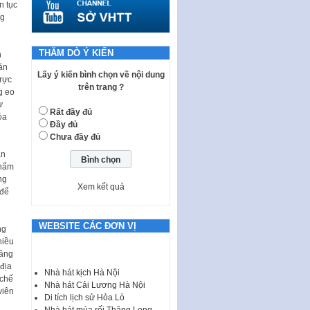
n tục
tiếp công dân của Thường trực
ng
HĐND, đại biểu HĐND thành…
Nghị quyết về một số chính sách
ưu đãi, hỗ trợ phát triển hạ tầng,
THĂM DÒ Ý KIẾN
n
tổ chức…
ăn
Lấy ý kiến bình chọn về nội dung
rực
Nghị quyết quy định một số nội
trên trang ?
g eo
dung và định mức chi quản lý
ự
hoạt động khoa…
Rất đầy đủ
óa
Đầy đủ
Quy định mức tiền phạt đối với
Chưa đầy đủ
một số hành vi vi phạm hành
ăn
chính trong lĩnh…
phẩm
Phê duyệt Chương trình phát
ng
Xem kết quả
triển kinh tế số và xã hội số giai
 để
đoạn 2026 -…
I. CHỈ TIÊU VÀ VỊ TRÍ VIỆC LÀM
WEBSITE CÁC ĐƠN VỊ
ng
TUYỂN DỤNG LAO ĐỘNG HỢP
hiều
ĐỒNG Tổng số chỉ…
tăng
địa
Luật Tương trợ tư pháp về dân
Nhà hát kịch Hà Nội
 chế
sự và Kế hoạch số 187KH-
Nhà hát Cải Lương Hà Nội
viên
UBND ngày 0752026 của
Di tích lịch sử Hỏa Lò
UBND…
Nhà hát múa rối Thăng Long