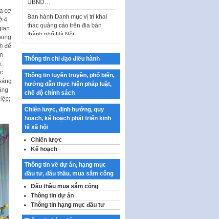
Ban hành Danh mục vị trí khai
a cơ
thác quảng cáo trên địa bàn
ở 4
thành phố Hà Nội
gian
Kế hoạch Tổ chức Cuộc thi
hong
chính luận về bảo vệ nền tảng tư
nh để
tưởng của Đảng…
ảm
Thông tin chỉ đạo điều hành
.
Công bố công khai dự toán kinh
ác
Thông tin tuyên truyền, phổ biến,
phí xây dựng pháp luật, hoàn
 sáng
hướng dẫn thực hiện pháp luật,
thiện thể chế, chính…
ằng
chế độ chính sách
iệp;
Quy định về nghiên cứu, ứng
Chiến lược, định hướng, quy
dụng khoa học, công nghệ, đổi
hoạch, kế hoạch phát triển kinh
mới sáng tạo và chuyển…
tế xã hội
Quy định chi tiết và hướng dẫn
Chiến lược
thi hành một số điều của Luật Lý
Kế hoạch
lịch tư…
Thông tin về dự án, hạng mục
Sửa đổi, bổ sung một số nội
đầu tư, đấu thầu, mua sắm công
dung tại Nghị quyết số 30/NQ-
CP ngày 24 tháng 02…
Đấu thầu mua sắm công
Thông tin dự án
Ban hành Chương trình hành
Thông tin hạng mục đầu tư
động của Chính phủ thực hiện
Nghị quyết số 02-NQ/TW ngày