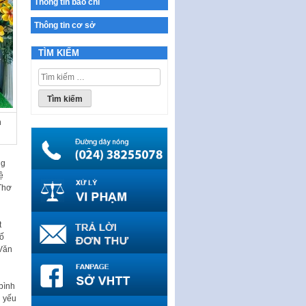
Thông tin báo chí
17…
Thông tin cơ sở
THÔNG BÁO Tuyển dụng lao
động hợp đồng theo Nghị định
TÌM KIẾM
số 111/2022/NĐ-CP ngày
30/12/2022 của Chính…
Tìm
Sửa đổi, bổ sung một số điều
kiếm
của Thông tư số 320/2016/TT-
cho:
BTC của Bộ trưởng Bộ Tài…
n
Quy định về quản lý website
thương mại điện tử
ng
Nghị quyết quy định điều kiện,
ệ
thủ tục tặng, thu hồi danh hiệu
Thơ
"Công dân danh dự…
Nghị quyết quy định một số
chính sách thúc đẩy nghiên cứu
t
khoa học, phát triển công…
số
 Văn
Nghị quyết công bố Nghị quyết
quy phạm pháp luật của HĐND
Thành phố triển khai thi…
bình
ủ yếu
Nghị quyết ban hành quy chế