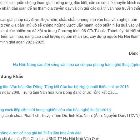
ến khích quần chúng tham gia hưởng ứng; đặc biệt, cần có cơ chế khuyến khích c
 nhân dân gian để họ tham gia truyền dạy và gìn giữ các giá trị văn hóa truyền t
các giải pháp này được thực hiện, chắc chắn phong trào văn hóa văn nghệ quần
g trên địa bàn Thủ đô sẽ không ngừng được đẩy mạnh, góp phần hiệu quả vào vi
n khai các nhiệm vụ đã đặt ra trong Chương trình 06-CTr/TU của Thành ủy Hà Nội v
 triển văn hóa, nâng cao chất lượng nguồn nhân lực, xây dựng người Hà Nội thanh
minh giai đoạn 2021-2025.
Đặng 
Hà Nội: Nâng cao đời sống văn hóa cơ sở qua phong trào nghệ thuật (qdn
 dung khác
g tâm Văn hóa Kim Đồng: Tổng kết Câu lạc bộ Nghệ thuật thiếu nhi hè 2016
 ngày 20/8, Trung tâm Văn hóa Kim Đồng đã tổ chức Tổng kết Câu…
g cách tiếp cận mới trong nghiên cứu văn hóa nghệ thuật thời Lý
g cảnh chùa Phật Tích , huyện Tiên Du, tỉnh Bắc Ninh. (Ảnh: Nguyễn Dân/TTXVN
hông được có hoa giả tại Triển lãm hoa Anh đào
à chỉ đạo của Phó Chủ tịch UBND TP Hà Nội Ngô Văn Quý