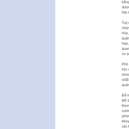
bằng
được
lớp 
Tuy 
chún
hóa,
quận
hẹp,
quan
cơ s
Phó 
học 
chưa
chất
quản
Để n
kết 
tham
cườn
phươ
khuy
các 