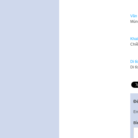
Văn 
Mùng
Khai
Chiề
Di t
Di t
Để
Em
Bì