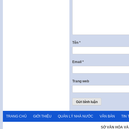
Tên
*
Email
*
Trang web
TRANG CHỦ
GIỚI THIỆU
QUẢN LÝ NHÀ NƯỚC
VĂN BẢN
TIN 
SỞ VĂN HÓA VÀ