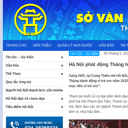
Skip
to
content
TRANG CHỦ
GIỚI THIỆU
QUẢN LÝ NHÀ NƯỚC
VĂN BẢN
TIN 
30 Tháng 5, 20
TIN TỨC - SỰ KIỆN
Tin tức – Sự kiện
Hà Nội phát động Tháng h
Văn hóa
Thể Thao
Sáng 28/5, tại Cung Thiếu nhi Hà Nộ
Tháng hành động vì trẻ em năm 2025
Quy tắc ứng xử
mục tiêu vì trẻ em”.
Người Hà Nội thanh lịch, văn minh
Tham dự buổi Lễ có đại diện lãnh đạo
Hà Nội đẹp và chưa đẹp
phố Hà Nội Phạm Quí Tiên; Thành ủy 
Hà; lãnh đạo các sở ngành Thành phố 
Tiêu điểm Hà Nội
đơn vị, nhà hảo tâm…