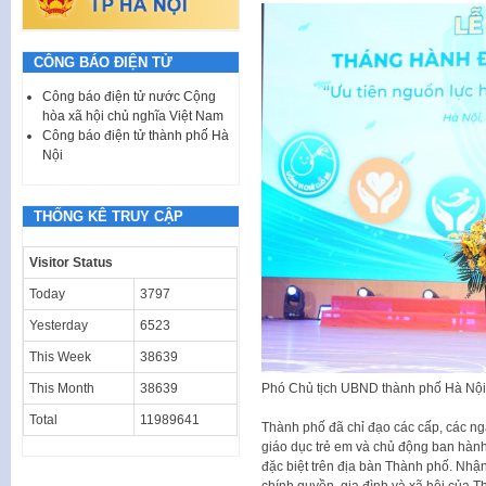
CÔNG BÁO ĐIỆN TỬ
Công báo điện tử nước Cộng
hòa xã hội chủ nghĩa Việt Nam
Công báo điện tử thành phố Hà
Nội
THỐNG KÊ TRUY CẬP
Visitor Status
Today
3797
Yesterday
6523
This Week
38639
Phó Chủ tịch UBND thành phố Hà Nội 
This Month
38639
Total
11989641
Thành phố đã chỉ đạo các cấp, các ng
giáo dục trẻ em và chủ động ban hành
đặc biệt trên địa bàn Thành phố. Nhận
chính quyền, gia đình và xã hội của T