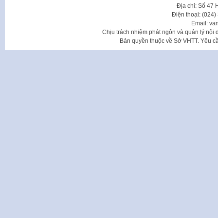
Địa chỉ: Số 47
Điện thoại: (024
Email: va
Chịu trách nhiệm phát ngôn và quản lý nộ
Bản quyền thuộc về Sở VHTT. Yêu cầu 