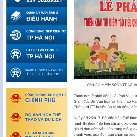
Phó Giám đốc Sở VHTT Hà Nội 
Tham dự Lễ phát động có: Phó Vụ tr
Giám đốc Sở Văn hóa và Thể thao Hà 
Phòng VHTT huyện Ba Vì và đông đả
Ngày 8/12/2017, Bộ Văn hóa Thể tha
hành thí điểm “Bộ tiêu chí ứng xử tr
giá trị đạo đức, văn hóa trong mỗi gi
thành viên, qua đó ngăn chặn sự xuốn