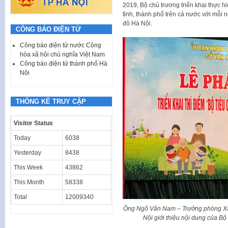
2019, Bộ chủ trương triển khai thực hiệ
tỉnh, thành phố trên cả nước với mỗi n
đô Hà Nội.
CÔNG BÁO ĐIỆN TỬ
Công báo điện tử nước Cộng
hòa xã hội chủ nghĩa Việt Nam
Công báo điện tử thành phố Hà
Nội
THỐNG KÊ TRUY CẬP
Visitor Status
Today
6038
Yesterday
8438
This Week
43862
This Month
58338
Total
12009340
Ông Ngô Văn Nam – Trưởng phòng Xâ
Nội giới thiệu nội dung của Bộ 