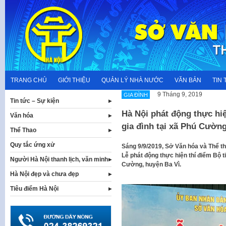
Skip
to
content
TRANG CHỦ
GIỚI THIỆU
QUẢN LÝ NHÀ NƯỚC
VĂN BẢN
TIN 
9 Tháng 9, 2019
GIA ĐÌNH
Tin tức – Sự kiện
Hà Nội phát động thực hiệ
Văn hóa
gia đình tại xã Phú Cường
Thể Thao
Quy tắc ứng xử
Sáng 9/9/2019, Sở Văn hóa và Thể t
Lễ phát động thực hiện thí điểm Bộ t
Người Hà Nội thanh lịch, văn minh
Cường, huyện Ba Vì.
Hà Nội đẹp và chưa đẹp
Tiêu điểm Hà Nội