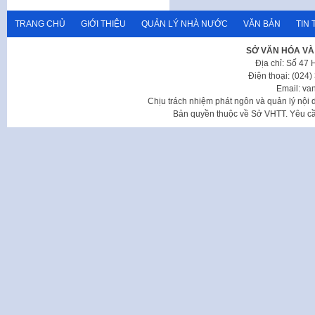
TRANG CHỦ
GIỚI THIỆU
QUẢN LÝ NHÀ NƯỚC
VĂN BẢN
TIN 
SỞ VĂN HÓA VÀ
Địa chỉ: Số 47
Điện thoại: (024
Email: va
Chịu trách nhiệm phát ngôn và quản lý nộ
Bản quyền thuộc về Sở VHTT. Yêu cầu 