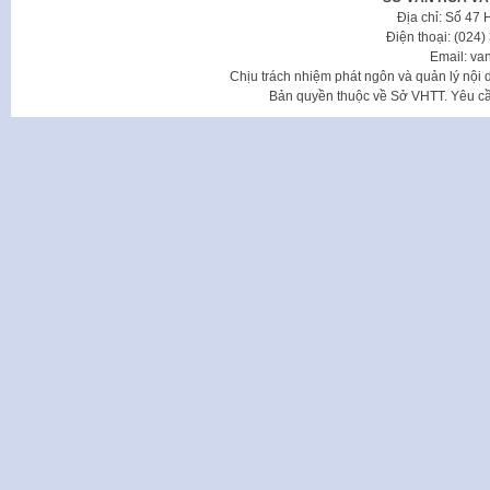
Địa chỉ: Số 47
Điện thoại: (024
Email: va
Chịu trách nhiệm phát ngôn và quản lý nộ
Bản quyền thuộc về Sở VHTT. Yêu cầu 