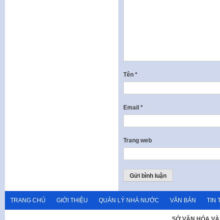
Tên
*
Email
*
Trang web
TRANG CHỦ
GIỚI THIỆU
QUẢN LÝ NHÀ NƯỚC
VĂN BẢN
TIN 
SỞ VĂN HÓA VÀ