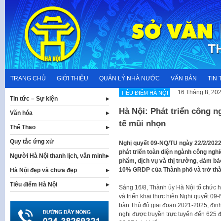
Skip
to
content
TRANG CHỦ
GIỚI THIỆU
QUẢN LÝ NHÀ NƯỚC
VĂN BẢN
TIN 
16 Tháng 8, 20
TIÊU ĐIỂM HÀ NỘI
Tin tức – Sự kiện
Hà Nội: Phát triển công n
Văn hóa
tế mũi nhọn
Thể Thao
Quy tắc ứng xử
Nghị quyết 09-NQ/TU ngày 22/2/2022
phát triển toàn diện ngành công ngh
Người Hà Nội thanh lịch, văn minh
phẩm, dịch vụ và thị trường, đảm bả
10% GRDP của Thành phố và trở thàn
Hà Nội đẹp và chưa đẹp
Tiêu điểm Hà Nội
Sáng 16/8, Thành ủy Hà Nội tổ chức hội
và triển khai thực hiện Nghị quyết 09
bàn Thủ đô giai đoạn 2021-2025, địn
nghị được truyền trực tuyến đến 625 