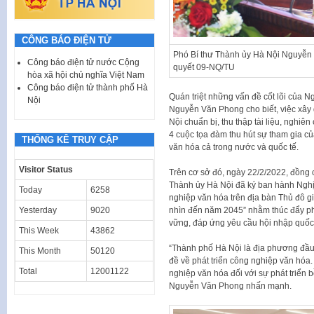
CÔNG BÁO ĐIỆN TỬ
Phó Bí thư Thành ủy Hà Nội Nguyễn 
Công báo điện tử nước Cộng
quyết 09-NQ/TU
hòa xã hội chủ nghĩa Việt Nam
Công báo điện tử thành phố Hà
Quán triệt những vấn đề cốt lõi của 
Nội
Nguyễn Văn Phong cho biết, việc xây
Nội chuẩn bị, thu thập tài liệu, nghiê
4 cuộc tọa đàm thu hút sự tham gia c
THỐNG KÊ TRUY CẬP
văn hóa cả trong nước và quốc tế.
Visitor Status
Trên cơ sở đó, ngày 22/2/2022, đồng c
Thành ủy Hà Nội đã ký ban hành Nghị
Today
6258
nghiệp văn hóa trên địa bàn Thủ đô 
nhìn đến năm 2045” nhằm thúc đẩy ph
Yesterday
9020
vững, đáp ứng yêu cầu hội nhập quốc 
This Week
43862
“Thành phố Hà Nội là địa phương đầu
This Month
50120
đề về phát triển công nghiệp văn hóa
Total
12001122
nghiệp văn hóa đối với sự phát triển b
Nguyễn Văn Phong nhấn mạnh.