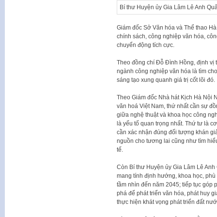
Bí thư Huyện ủy Gia Lâm Lê Anh Quâ
Giám đốc Sở Văn hóa và Thể thao Hà
chính sách, công nghiệp văn hóa, cô
chuyển động tích cực.
Theo đồng chí Đỗ Đình Hồng, định vị 
ngành công nghiệp văn hóa là tìm cho Hà
sáng tạo xung quanh giá trị cốt lõi đó.
Theo Giám đốc Nhà hát Kịch Hà Nội N
văn hoá Việt Nam, thứ nhất cần sự đồ
giữa nghệ thuật và khoa học công nghệ
là yếu tố quan trọng nhất. Thứ tư là c
cần xác nhận đúng đối tượng khán gi
nguồn cho tương lai cũng như tìm hiểu
tế.
Còn Bí thư Huyện ủy Gia Lâm Lê Anh Q
mang tính định hướng, khoa học, phù 
tầm nhìn đến năm 2045; tiếp tục góp p
phá để phát triển văn hóa, phát huy 
thực hiện khát vọng phát triển đất nư