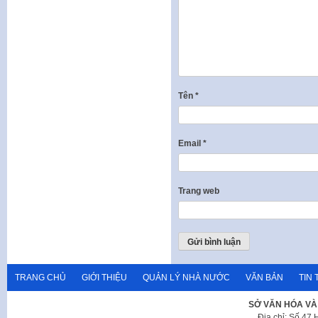
Tên
*
Email
*
Trang web
TRANG CHỦ
GIỚI THIỆU
QUẢN LÝ NHÀ NƯỚC
VĂN BẢN
TIN 
SỞ VĂN HÓA VÀ
Địa chỉ: Số 47