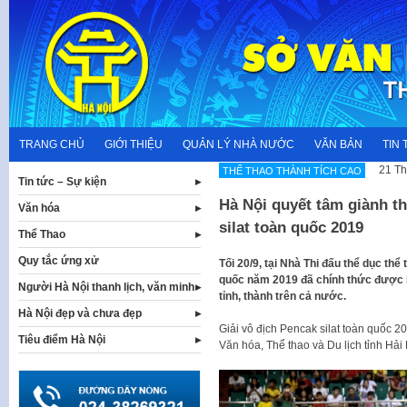
Skip
to
content
TRANG CHỦ
GIỚI THIỆU
QUẢN LÝ NHÀ NƯỚC
VĂN BẢN
TIN 
21 Th
THẾ THAO THÀNH TÍCH CAO
Tin tức – Sự kiện
Hà Nội quyết tâm giành th
Văn hóa
silat toàn quốc 2019
Thể Thao
Quy tắc ứng xử
Tối 20/9, tại Nhà Thi đấu thể dục thể
quốc năm 2019 đã chính thức được 
Người Hà Nội thanh lịch, văn minh
tỉnh, thành trên cả nước.
Hà Nội đẹp và chưa đẹp
Giải vô địch Pencak silat toàn quốc 2
Tiêu điểm Hà Nội
Văn hóa, Thể thao và Du lịch tỉnh Hải