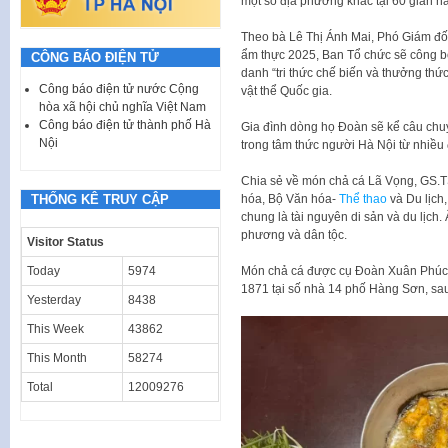
một số địa phương khác tại 60 gian h
Theo bà Lê Thị Ánh Mai, Phó Giám đốc
ẩm thực 2025, Ban Tổ chức sẽ công b
CÔNG BÁO ĐIỆN TỬ
danh “tri thức chế biến và thưởng th
Công báo điện tử nước Cộng
vật thể Quốc gia.
hòa xã hội chủ nghĩa Việt Nam
Công báo điện tử thành phố Hà
Gia đình dòng họ Đoàn sẽ kể câu chu
Nội
trong tâm thức người Hà Nội từ nhiều 
Chia sẻ về món chả cá Lã Vọng, GS.T
THỐNG KÊ TRUY CẬP
hóa, Bộ Văn hóa-
Thể thao
và Du lịch,
chung là tài nguyên di sản và du lịch
phương và dân tộc.
Visitor Status
Today
5974
Món chả cá được cụ Đoàn Xuân Phúc v
1871 tại số nhà 14 phố Hàng Sơn, sau
Yesterday
8438
This Week
43862
This Month
58274
Total
12009276