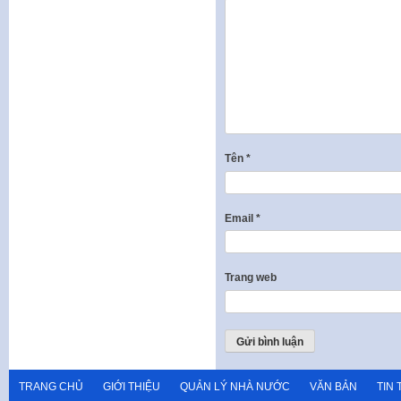
Tên
*
Email
*
Trang web
TRANG CHỦ
GIỚI THIỆU
QUẢN LÝ NHÀ NƯỚC
VĂN BẢN
TIN 