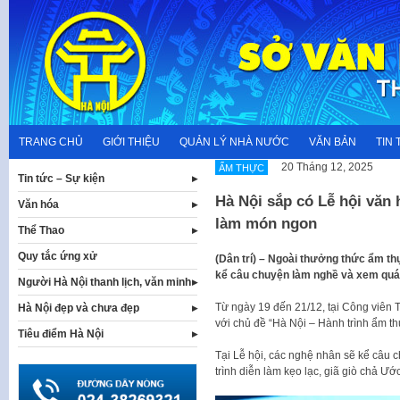
Skip
to
content
TRANG CHỦ
GIỚI THIỆU
QUẢN LÝ NHÀ NƯỚC
VĂN BẢN
TIN 
20 Tháng 12, 2025
ẨM THỰC
Tin tức – Sự kiện
Hà Nội sắp có Lễ hội văn
Văn hóa
làm món ngon
Thể Thao
Quy tắc ứng xử
(Dân trí) – Ngoài thưởng thức ẩm th
kể câu chuyện làm nghề và xem quá t
Người Hà Nội thanh lịch, văn minh
Từ ngày 19 đến 21/12, tại Công viên
Hà Nội đẹp và chưa đẹp
với chủ đề “Hà Nội – Hành trình ẩm thự
Tiêu điểm Hà Nội
Tại Lễ hội, các nghệ nhân sẽ kể câu c
trình diễn làm kẹo lạc, giã giò chả Ư