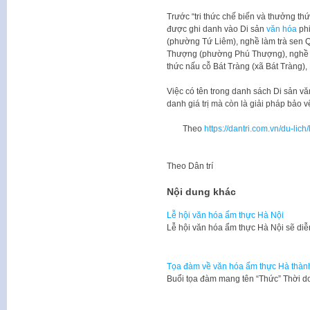
Trước “tri thức chế biến và thưởng th
được ghi danh vào Di sản
văn hóa
phi
(phường Tứ Liêm), nghề làm trà sen 
Thượng (phường Phú Thượng), nghề l
thức nấu cỗ Bát Tràng (xã Bát Tràng),
Việc có tên trong danh sách Di sản vă
danh giá trị mà còn là giải pháp bảo vệ
Theo
https://dantri.com.vn/du-li
Theo
Dân trí
Nội dung khác
Lễ hội văn hóa ẩm thực Hà Nội
Lễ hội văn hóa ẩm thực Hà Nội sẽ diễ
Tọa đàm về văn hóa ẩm thực Hà thàn
Buổi tọa đàm mang tên “Thức” Thời d