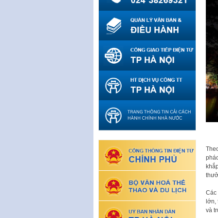
Theo
pháo
khắp
thưở
Các 
lớn,
và t