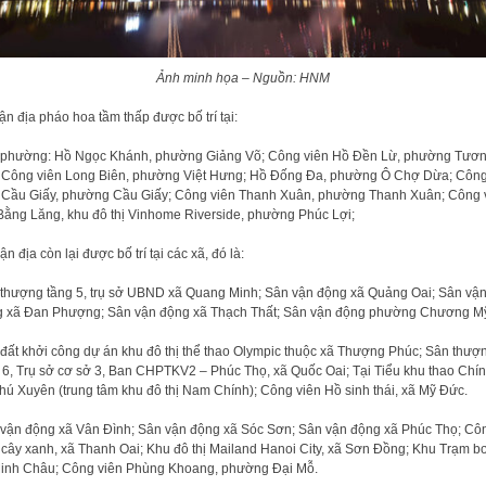
Ảnh minh họa – Nguồn: HNM
rận địa pháo hoa tầm thấp được bố trí tại:
phường: Hồ Ngọc Khánh, phường Giảng Võ; Công viên Hồ Đền Lừ, phường Tươ
 Công viên Long Biên, phường Việt Hưng; Hồ Đống Đa, phường Ô Chợ Dừa; Côn
 Cầu Giấy, phường Cầu Giấy; Công viên Thanh Xuân, phường Thanh Xuân; Công 
Bằng Lăng, khu đô thị Vinhome Riverside, phường Phúc Lợi;
ận địa còn lại được bố trí tại các xã, đó là:
thượng tầng 5, trụ sở UBND xã Quang Minh; Sân vận động xã Quảng Oai; Sân vậ
 xã Đan Phượng; Sân vận động xã Thạch Thất; Sân vận động phường Chương M
đất khởi công dự án khu đô thị thể thao Olympic thuộc xã Thượng Phúc; Sân thượ
 6, Trụ sở cơ sở 3, Ban CHPTKV2 – Phúc Thọ, xã Quốc Oai; Tại Tiểu khu thao Chín
hú Xuyên (trung tâm khu đô thị Nam Chính); Công viên Hồ sinh thái, xã Mỹ Đức.
vận động xã Vân Đình; Sân vận động xã Sóc Sơn; Sân vận động xã Phúc Thọ; Cô
 cây xanh, xã Thanh Oai; Khu đô thị Mailand Hanoi City, xã Sơn Đồng; Khu Trạm b
inh Châu; Công viên Phùng Khoang, phường Đại Mỗ.