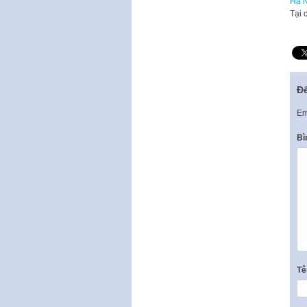
Hà N
Tại 
Để
Em
Bì
T