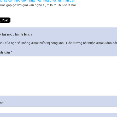
ội sẽ có nhiều điểm nhấn văn hóa phục vụ nhân dân
cuộc gặp gỡ với giới văn nghệ sĩ, trí thức Thủ đô là hội…
 lại một bình luận
ail của bạn sẽ không được hiển thị công khai.
Các trường bắt buộc được đánh d
nh luận
*
ên
*