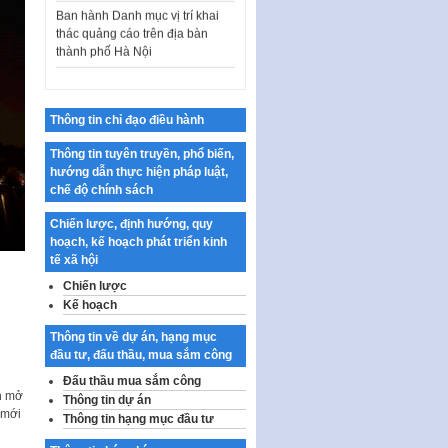
thác quảng cáo trên địa bàn
thành phố Hà Nội
Kế hoạch Tổ chức Cuộc thi
chính luận về bảo vệ nền tảng tư
tưởng của Đảng…
Thông tin chỉ đạo điều hành
Công bố công khai dự toán kinh
phí xây dựng pháp luật, hoàn
Thông tin tuyên truyền, phổ biến,
thiện thể chế, chính…
hướng dẫn thực hiện pháp luật,
Quy định về nghiên cứu, ứng
chế độ chính sách
dụng khoa học, công nghệ, đổi
mới sáng tạo và chuyển…
Chiến lược, định hướng, quy
hoạch, kế hoạch phát triển kinh
Quy định chi tiết và hướng dẫn
tế xã hội
thi hành một số điều của Luật Lý
Chiến lược
lịch tư…
Kế hoạch
Sửa đổi, bổ sung một số nội
dung tại Nghị quyết số 30/NQ-
Thông tin về dự án, hạng mục
CP ngày 24 tháng 02…
đầu tư, đấu thầu, mua sắm công
Đấu thầu mua sắm công
Ban hành Chương trình hành
an mở
Thông tin dự án
động của Chính phủ thực hiện
imới
Thông tin hạng mục đầu tư
Nghị quyết số 02-NQ/TW ngày
17…