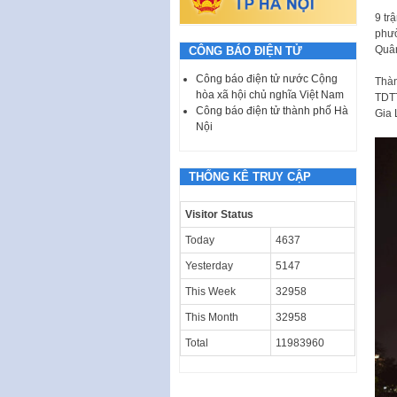
9 tr
phườ
Quân
CÔNG BÁO ĐIỆN TỬ
Công báo điện tử nước Cộng
Thàn
hòa xã hội chủ nghĩa Việt Nam
TDTT
Công báo điện tử thành phố Hà
Gia 
Nội
THỐNG KÊ TRUY CẬP
Visitor Status
Today
4637
Yesterday
5147
This Week
32958
This Month
32958
Total
11983960