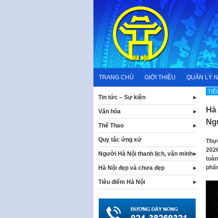
Skip
to
content
TRANG CHỦ
GIỚI THIỆU
QUẢN LÝ 
TIÊ
Tin tức – Sự kiện
Hà 
Văn hóa
Ng
Thể Thao
Quy tắc ứng xử
Thực
2026
Người Hà Nội thanh lịch, văn minh
toàn
phấn
Hà Nội đẹp và chưa đẹp
Tiêu điểm Hà Nội