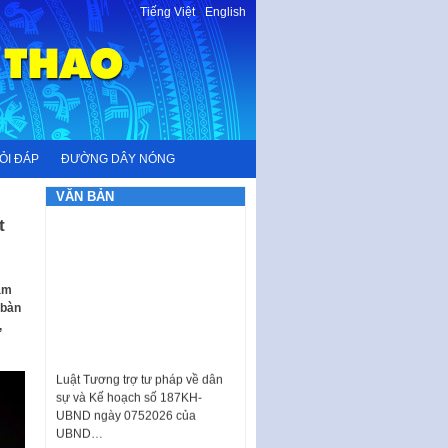
Tiếng Việt
-
English
ỎI ĐÁP
ĐƯỜNG DÂY NÓNG
VĂN BẢN
t
ăm
 bàn
,
Luật Tương trợ tư pháp về dân
sự và Kế hoạch số 187KH-
UBND ngày 0752026 của
UBND…
Ban hành Danh mục vị trí khai