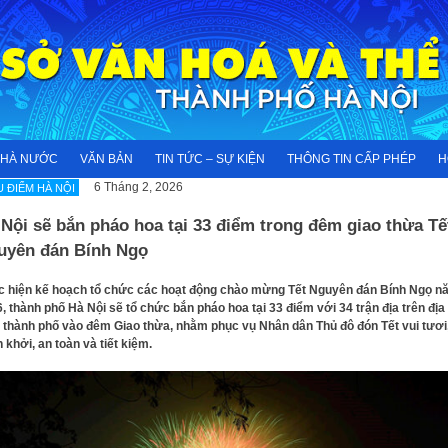
NHÀ NƯỚC
VĂN BẢN
TIN TỨC – SỰ KIỆN
THÔNG TIN CẤP PHÉP
H
6 Tháng 2, 2026
U ĐIỂM HÀ NỘI
Nội sẽ bắn pháo hoa tại 33 điểm trong đêm giao thừa Tế
uyên đán Bính Ngọ
 hiện kế hoạch tổ chức các hoạt động chào mừng Tết Nguyên đán Bính Ngọ n
, thành phố Hà Nội sẽ tổ chức bắn pháo hoa tại 33 điểm với 34 trận địa trên địa
 thành phố vào đêm Giao thừa, nhằm phục vụ Nhân dân Thủ đô đón Tết vui tươi
 khởi, an toàn và tiết kiệm.