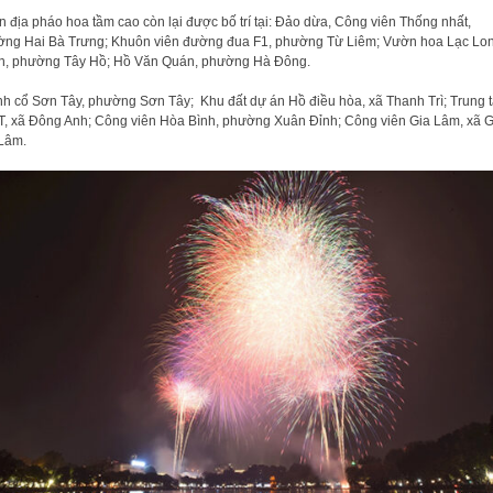
ận địa pháo hoa tầm cao còn lại được bố trí tại: Đảo dừa, Công viên Thống nhất,
ng Hai Bà Trưng; Khuôn viên đường đua F1, phường Từ Liêm; Vườn hoa Lạc Lo
, phường Tây Hồ; Hồ Văn Quán, phường Hà Đông.
h cổ Sơn Tây, phường Sơn Tây; Khu đất dự án Hồ điều hòa, xã Thanh Trì; Trung 
, xã Đông Anh; Công viên Hòa Bình, phường Xuân Đỉnh; Công viên Gia Lâm, xã G
Lâm.