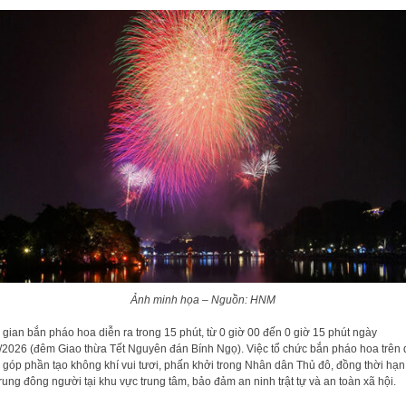
Ảnh minh họa – Nguồn: HNM
 gian bắn pháo hoa diễn ra trong 15 phút, từ 0 giờ 00 đến 0 giờ 15 phút ngày
/2026 (đêm Giao thừa Tết Nguyên đán Bính Ngọ). Việc tổ chức bắn pháo hoa trên 
 góp phần tạo không khí vui tươi, phấn khởi trong Nhân dân Thủ đô, đồng thời hạn
trung đông người tại khu vực trung tâm, bảo đảm an ninh trật tự và an toàn xã hội.