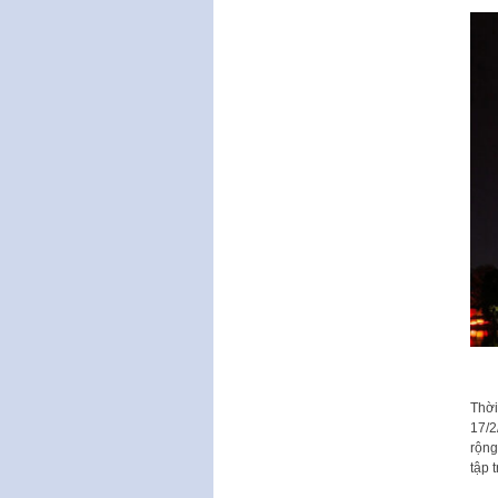
Thời
17/2
rộng
tập 