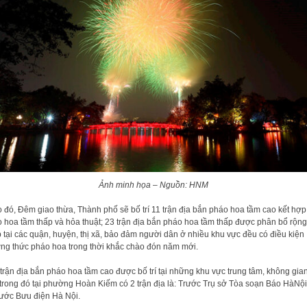
Ảnh minh họa – Nguồn: HNM
 đó, Đêm giao thừa, Thành phố sẽ bố trí 11 trận địa bắn pháo hoa tầm cao kết hợp
 hoa tầm thấp và hỏa thuật; 23 trận địa bắn pháo hoa tầm thấp được phân bổ rộng
 tại các quận, huyện, thị xã, bảo đảm người dân ở nhiều khu vực đều có điều kiện
ng thức pháo hoa trong thời khắc chào đón năm mới.
trận địa bắn pháo hoa tầm cao được bố trí tại những khu vực trung tâm, không gi
 trong đó tại phường Hoàn Kiếm có 2 trận địa là: Trước Trụ sở Tòa soạn Báo HàNộ
rước Bưu điện Hà Nội.