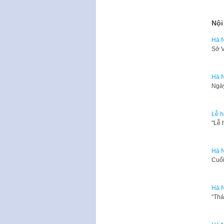
Nội
Hà N
Sở V
Hà N
Ngày
Lễ h
​"Lễ
Hà N
Cuối
Hà N
“Thá