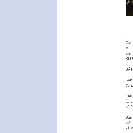
23 t
Các 
Mai;
viên
Kid 
Số tr
Sân 
động
Khu 
tầng
xã P
Sân 
viên
xã M