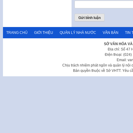
TRANG CHỦ
GIỚI THIỆU
QUẢN LÝ NHÀ NƯỚC
VĂN BẢN
TIN 
SỞ VĂN HÓA VÀ
Địa chỉ: Số 47
Điện thoại: (024
Email: va
Chịu trách nhiệm phát ngôn và quản lý nộ
Bản quyền thuộc về Sở VHTT. Yêu cầu 