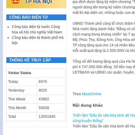
gia đình được tặng kỷ niệm chương “
người đứng tên trong kỷ niệm chương
mất thì đại diện vợ, chồng hoặc con đ
CÔNG BÁO ĐIỆN TỬ
UBND Thành phố cũng tổ chức thăm hỏ
Công báo điện tử nước Cộng
Nhà nước tặng danh hiệu “Bằng có cô
hòa xã hội chủ nghĩa Việt Nam
cách mạng trong kháng chiến” tại 7 
Công báo điện tử thành phố Hà
Mỹ, Phúc Thọ, Đông Anh, Ứng Hòa với
Nội
TP cũng tặng quà cho 14 cá nhân tiêu 
mỗi suất quà tặng là 2.500.000/ cá nh
THỐNG KÊ TRUY CẬP
Tổng số đối tượng tặng quà của Hà Nộ
phí 4.747.000.000 đồng. Số tiền nay
LĐTB&XH và UBND các quận, huyện, th
Visitor Status
Today
6976
Yesterday
9020
Theo
MaskOnline
This Week
43862
Nội dung khác
This Month
50838
Triển lãm “Dấu ấn văn hóa kinh đô H
Total
12001840
công truyền thống”
Triển lãm “Dấu ấn văn hóa kinh đô 