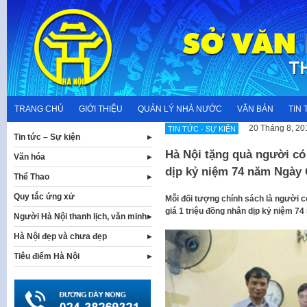
Skip
to
content
TRANG CHỦ
GIỚI THIỆU
QUẢN LÝ NHÀ NƯỚC
VĂN BẢN
TIN 
20 Tháng 8, 20
TIN TỨC - SỰ KIỆN
Tin tức – Sự kiện
Hà Nội tặng quà người có
Văn hóa
dịp kỷ niệm 74 năm Ngày
Thể Thao
Quy tắc ứng xử
Mỗi đối tượng chính sách là người 
giá 1 triệu đồng nhân dịp kỷ niệm 7
Người Hà Nội thanh lịch, văn minh
Hà Nội đẹp và chưa đẹp
Tiêu điểm Hà Nội