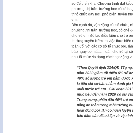
sở để triển khai Chương trình đạt kết
phường, thị trấn, trường học có kế ho
trì tổ chức dạy bơi, phổ biến, tuyên t
em.
Bên cạnh đó, vận động các tổ chức, cá
phường, thị trấn, trường học, có chế độ
cho trẻ em, để tạo điều kiện cho trẻ e
thường xuyên kiểm tra việc thực hiện
toàn đối với các cơ sở tổ chức bơi, lặn,
báo nguy cơ mất an toàn cho trẻ tại c
như tổ chức đa dạng các hoạt động vui c
“Theo Quyết định 234/QĐ-TTg ngà
năm 2020 giảm tối thiểu 6% số l
40% số lượng trẻ em nắm được kỹ
là tiêu chí cơ bản nhằm đánh giá
đuối nước trẻ em.
Giai đoạn 2019
mục tiêu đến năm 2020 có sự vào
Trung ương, phấn đấu 40% trẻ em t
năng an toàn trong môi trường n
hoạt động bơi, lặn có huấn luyện 
bảo đảm các điều kiện về vệ sinh,