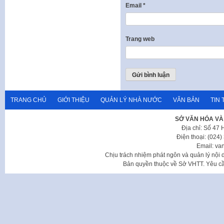
Email
*
Trang web
TRANG CHỦ
GIỚI THIỆU
QUẢN LÝ NHÀ NƯỚC
VĂN BẢN
TIN 
SỞ VĂN HÓA VÀ
Địa chỉ: Số 47
Điện thoại: (024
Email: va
Chịu trách nhiệm phát ngôn và quản lý nộ
Bản quyền thuộc về Sở VHTT. Yêu cầu 