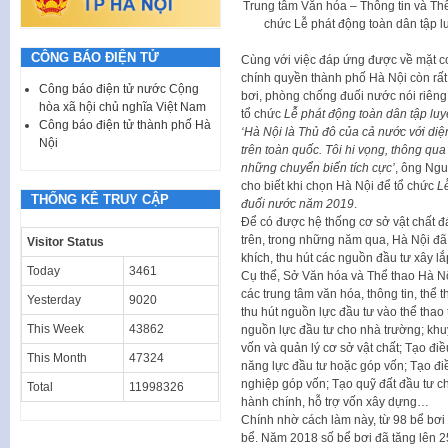
Trung tâm Văn hóa – Thông tin và Th
chức Lễ phát động toàn dân tập 
CÔNG BÁO ĐIỆN TỬ
Cùng với việc đáp ứng được về mặt cơ
chính quyền thành phố Hà Nội còn rất
Công báo điện tử nước Cộng
bơi, phòng chống đuối nước nói riêng
hòa xã hội chủ nghĩa Việt Nam
tổ chức
Lễ phát động toàn dân tập lu
Công báo điện tử thành phố Hà
‘Hà Nội là Thủ đô của cả nước với diệ
Nội
trên toàn quốc. Tôi hi vọng, thông qua
những chuyển biến tích cực’
, ông Ng
cho biết khi chọn Hà Nội để tổ chức
L
THỐNG KÊ TRUY CẬP
đuối nước năm 2019
.
Để có được hệ thống cơ sở vật chất đá
trên, trong những năm qua, Hà Nội đ
Visitor Status
khích, thu hút các nguồn đầu tư xây lắ
Today
3461
Cụ thể, Sở Văn hóa và Thể thao Hà Nộ
các trung tâm văn hóa, thông tin, thể 
Yesterday
9020
thu hút nguồn lực đầu tư vào thể thao 
This Week
43862
nguồn lực đầu tư cho nhà trường; khu
vốn và quản lý cơ sở vật chất; Tạo đi
This Month
47324
năng lực đầu tư hoặc góp vốn; Tạo đi
nghiệp góp vốn; Tạo quỹ đất đầu tư ch
Total
11998326
hành chính, hỗ trợ vốn xây dựng…
Chính nhờ cách làm này, từ 98 bể bơ
bể. Năm 2018 số bể bơi đã tăng lên 2