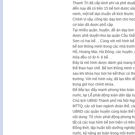
Thanh Trì đã cấp kinh phí và phê duyệ
đến nay đã có trên 15 bể bơi được xây
minh, một bể đạt chuẩn về kích thước 
Chính vì vậy, công tác dạy bơi cho họ
cơ bản đã được phổ cập.
Tại nhiều quận, huyện, đề án dạy bơi 
được phê duyệt như tại quận Cầu Giấ
Sơn có hai bể… Cùng với mô hình bể bơ
bể bơi thông minh trong các nhà trư
Hồ, Hoàng Mai, Hà Đông, các huyện,
Hòa đều có từ 4- 6 bể…
Đây là mô hình được đánh giá mang tín
thể thao hạn chế. Bể bơi thông minh c
sau khi khóa học bơi hè kết thúc có th
trường. Với mô hình này, đã tạo tiền 
trong giờ học chính khóa.
Để tiếp tục đẩy mạnh phong trào toàn 
nước, tại L
ễ phát động toàn dân tập 
Chủ tịch UBND Thành phố Hà Nội Ngô
MTTQ, các sở ban ngành đoàn thể, các 
UBND các quận huyện cùng toàn thể t
nội dung: Tổ chức phát động phong trà
tất cả các loại hình bể bơi hiện có tr
Đồng thời, tập huấn bồi dưỡng nghiệp
nước, kỹ năng an toàn trong môi trườ