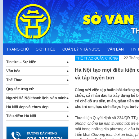
Skip
to
content
TRANG CHỦ
GIỚI THIỆU
QUẢN LÝ NHÀ NƯỚC
VĂN BẢN
TIN 
22 Tháng
THỂ THAO QUẦN CHÚNG
Tin tức – Sự kiện
Hà Nội tạo mọi điều kiện 
Văn hóa
và tập luyện bơi
Thể Thao
Quy tắc ứng xử
Cùng với việc tập huấn bồi dưỡng ng
chức, cá nhân đầu tư xây dựng bể bơi
Người Hà Nội thanh lịch, văn minh
có chế độ ưu tiên, miễn, giảm tiền th
cho trẻ em, học sinh được học bơi và
Hà Nội đẹp và chưa đẹp
Tiêu điểm Hà Nội
Thực hiện Quyết định số 234/QĐ-TTg
phòng, chống tai nạn thương tích trẻ
một trong những địa phương đi đầu th
triển khai
Chương trình bơi an toàn, 