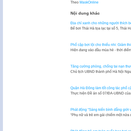
Theo
MaskOnline
Nội dung khác
Địa chỉ xanh cho những người thích bơ
Bể bơi Thái Hà tọa lạc tại số 5, Thái
Phổ cập bơi lội cho thiếu nhi: Giảm th
Hiện đang vào đầu mùa hè - thời điểm 
Tăng cường phòng, chống tai nạn thươ
Chủ tịch UBND thành phố Hà Nội Ng
Quận Hà Đông làm tốt công tác phổ cậ
Thực hiện Đề án số 07/ĐA-UBND củ
Phát động “Sáng kiến bình đẳng giới v
“Phụ nữ và trẻ em gái chiếm một nửa 