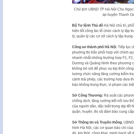
Chủ tịch UBND TP Hà Nội Chu Ngọc A
tại huyện Thanh O
Bộ Tư lệnh Thủ đô
Hà Nội chủ trì, ph
hiện tốt công tác tổ chức cách ly tập 
lý; quản lý các cơ sở cách ly tập trun
Công an thành phố Hà Nội
: Tiếp tục 
phường thị trấn phối hợp với chính quy
nhanh nhất những trường hợp F1, F2, F
Dương và Quảng Ninh theo phương châ
không bỏ sót để phục vụ kịp thời công 
lượng chức năng tăng cường kiểm tra
cảnh trái phép, các trường hợp đưa th
báo không trung thực, vi phạm các bi
Sở Công Thương:
Rà soát các phươ
chống dịch; tăng cường kết nối lưu t
của người dân, đặc biệt trong dịp tế
quận, huyện, thị xã đảm bảo cung cấp
Sở Thông tin và Truyền thông
, UBND 
hình Hà Nội, các cơ quan báo chí của
đủ, kịp thời, công khai, minh bạch về 