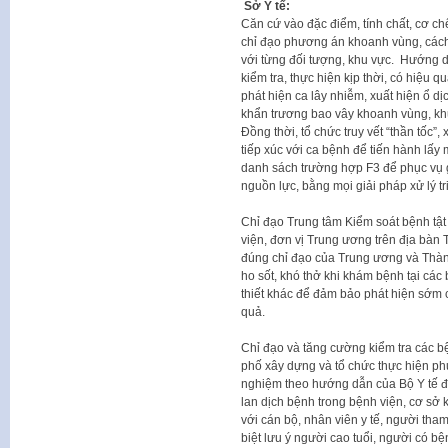
Sở Y tế:
Căn cứ vào đặc điểm, tính chất, cơ ch
chỉ đạo phương án khoanh vùng, cách 
với từng đối tượng, khu vực. Hướng d
kiểm tra, thực hiện kịp thời, có hiệu q
phát hiện ca lây nhiễm, xuất hiện ổ dị
khẩn trương bao vây khoanh vùng, kh
Đồng thời, tổ chức truy vết “thần tốc
tiếp xúc với ca bệnh để tiến hành lấy 
danh sách trường hợp F3 để phục vụ 
nguồn lực, bằng mọi giải pháp xử lý tri
Chỉ đạo Trung tâm Kiểm soát bệnh tật
viện, đơn vị Trung ương trên địa bàn
đúng chỉ đạo của Trung ương và Thàn
ho sốt, khó thở khi khám bệnh tại các
thiết khác để đảm bảo phát hiện sớm 
quả.
Chỉ đạo và tăng cường kiểm tra các b
phố xây dựng và tổ chức thực hiện p
nghiệm theo hướng dẫn của Bộ Y tế để 
lan dịch bệnh trong bệnh viện, cơ s
với cán bộ, nhân viên y tế, người tha
biệt lưu ý người cao tuổi, người có b