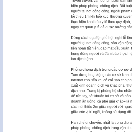
Tuyên truyền, vận động người dân khôn
biện pháp phòng, chống dịch: Bắt buộc
người tại nơi công cộng, ngoài phạm 
tối thiểu 1m khi tiếp xúc; thường xuy
thực hiện khai báo y tế theo quy định;
ngay cơ quan y tế để được hướng dẫn v
Dừng các hoạt động lễ hội, nghi lễ tôn
người tại nơi công cộng, sân vận động
liên hoan tất niên, gặp mặt đầu xuân; 
trung đông người và đảm bảo thực hiệ
lan dịch bệnh.
Phòng chống dịch trong các cơ sở dị
Tạm dừng hoạt động các cơ sở kinh do
Internet cho đến khi có chỉ đạo cho p
xuất kinh doanh dịch vụ khác phải th
dịch như: Trang bị phòng hộ cho nhân v
để rửa tay, sát khuẩn tại cơ sở và bảo
doanh ăn uống, cà phê giải khát – là n
cách tối thiểu 2m giữa người với ngườ
giữa các vị trí ngồi, không sử dụng 
Hạn chế di chuyển, nhất là trong dịp
pháp phòng, chống dịch trong vận ch