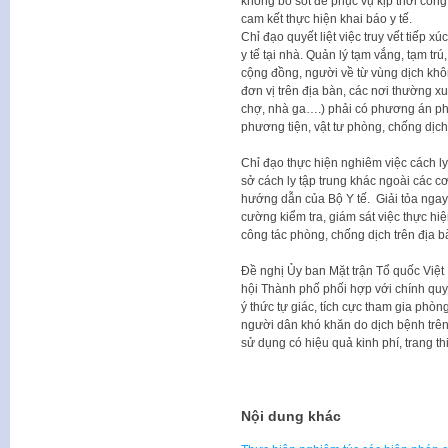
không bỏ sót để phục vụ kịp thời công
cam kết thực hiện khai báo y tế.
Chỉ đạo quyết liệt việc truy vết tiếp xú
y tế tại nhà. Quản lý tạm vắng, tạm tr
cộng đồng, người về từ vùng dịch khôn
đơn vị trên địa bàn, các nơi thường x
chợ, nhà ga….) phải có phương án phò
phương tiện, vật tư phòng, chống dịch 
Chỉ đạo thực hiện nghiêm việc cách ly 
sở cách ly tập trung khác ngoài các c
hướng dẫn của Bộ Y tế. Giải tỏa ngay
cường kiểm tra, giám sát việc thực hi
công tác phòng, chống dịch trên địa b
Đề nghị Ủy ban Mặt trận Tổ quốc Việt 
hội Thành phố phối hợp với chính qu
ý thức tự giác, tích cực tham gia phòn
người dân khó khăn do dịch bệnh trên
sử dụng có hiệu quả kinh phí, trang thi
Nội dung khác