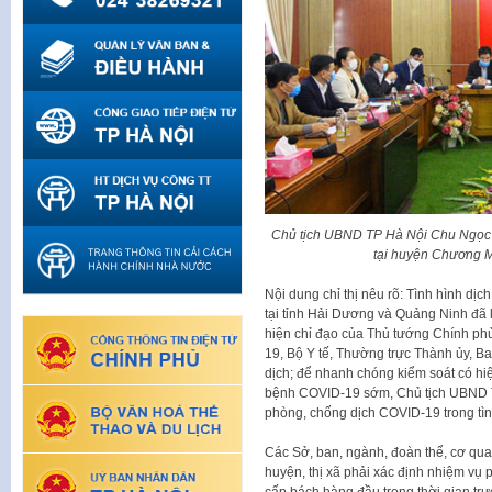
Chủ tịch UBND TP Hà Nội Chu Ngọc A
tại huyện Chương M
Nội dung chỉ thị nêu rõ: Tình hình dị
tại tỉnh Hải Dương và Quảng Ninh đã l
hiện chỉ đạo của Thủ tướng Chính ph
19, Bộ Y tế, Thường trực Thành ủy, 
dịch; để nhanh chóng kiểm soát có hiệ
bệnh COVID-19 sớm, Chủ tịch UBND Th
phòng, chống dịch COVID-19 trong tìn
Các Sở, ban, ngành, đoàn thể, cơ qu
huyện, thị xã phải xác định nhiệm vụ
cấp bách hàng đầu trong thời gian trư