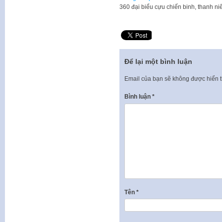
360 đại biểu cựu chiến binh, thanh n
Để lại một bình luận
Email của bạn sẽ không được hiển t
Bình luận
*
Tên
*