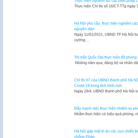
Thực hiện nghiêm túc các biện pháp 
Thực hiện Chỉ thị số 16/CT-TTg ngày
Hà Nội yêu cầu thực hiện nghiêm các 
nguyên đán
Ngày 11/01/2021, UBND TP Hà Nội b
cường…
Thị trấn Quốc Oai thực hiện tốt phong
Những năm qua, đảng bộ và nhân dân 
Chỉ thị 07 của UBND thành phố Hà Nộ
Covid-19 trong tình hình mới
Ngày 28/4, UBND thành phố Hà Nội b
Đẩy mạnh việc thực hiện nhiệm vụ ph
​Nhằm thực hiện có hiệu quả phòng, c
Hà Nội gặp mặt tri ân các cựu chiến 
chống Pháp