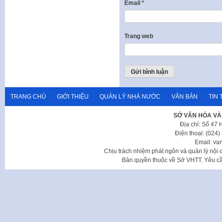
Email
*
Trang web
TRANG CHỦ
GIỚI THIỆU
QUẢN LÝ NHÀ NƯỚC
VĂN BẢN
TIN 
SỞ VĂN HÓA VÀ
Địa chỉ: Số 47
Điện thoại: (024
Email: va
Chịu trách nhiệm phát ngôn và quản lý nộ
Bản quyền thuộc về Sở VHTT. Yêu cầu 