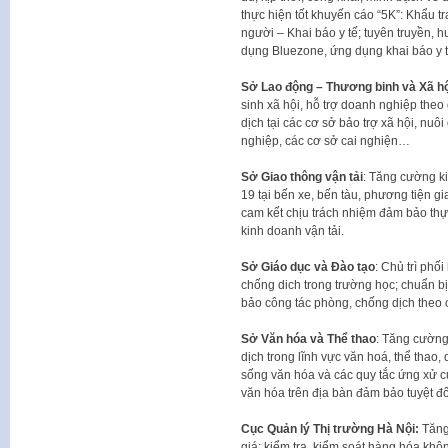
thực hiện tốt khuyến cáo “5K”: Khẩu 
người – Khai báo y tế; tuyên truyền, 
dụng Bluezone, ứng dụng khai báo y t
Sở Lao động – Thương binh và Xã hộ
sinh xã hội, hỗ trợ doanh nghiệp theo
dịch tại các cơ sở bảo trợ xã hội, nu
nghiệp, các cơ sở cai nghiện…
Sở Giao thông vận tải
: Tăng cường ki
19 tại bến xe, bến tàu, phương tiện g
cam kết chịu trách nhiệm đảm bảo thực
kinh doanh vận tải.
Sở Giáo dục và Đào tạo
: Chủ trì phố
chống dich trong trường học; chuẩn bị
bảo công tác phòng, chống dịch theo 
Sở Văn hóa và Thể thao
: Tăng cường
dịch trong lĩnh vực văn hoá, thể thao, 
sống văn hóa và các quy tắc ứng xử 
văn hóa trên địa bàn đảm bảo tuyệt đ
Cục Quản lý Thị trường Hà Nội:
Tăng 
giá; kiểm tra, kiểm soát hàng hóa khô