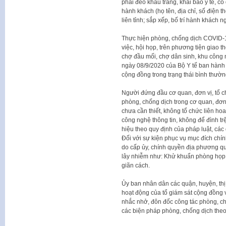
phải đeo khẩu trang, khai báo y tế, c
hành khách (họ tên, địa chỉ, số điện 
liên tỉnh; sắp xếp, bố trí hành khách n
Thực hiện phòng, chống dịch COVID-19 
việc, hội họp, trên phương tiện giao th
chợ đầu mối, chợ dân sinh, khu công
ngày 08/9/2020 của Bộ Y tế ban hành
cộng đồng trong trạng thái bình thườn
Người đứng đầu cơ quan, đơn vị, tổ ch
phòng, chống dịch trong cơ quan, đơn
chưa cần thiết, không tổ chức liên ho
công nghệ thông tin, không để đình trệ
hiệu theo quy định của pháp luật, cá
Đối với sự kiện phục vụ mục đích chính 
do cấp ủy, chính quyền địa phương qu
lây nhiễm như: Khử khuẩn phòng họp, đ
giãn cách.
Ủy ban nhân dân các quận, huyện, thị x
hoạt động của tổ giám sát cộng đồng v
nhắc nhở, đôn đốc công tác phòng, chố
các biện pháp phòng, chống dịch theo