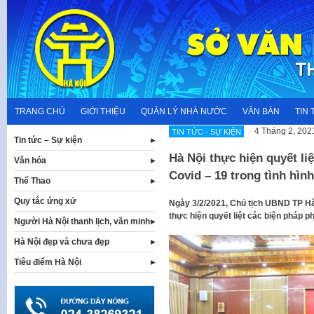
Skip
to
content
TRANG CHỦ
GIỚI THIỆU
QUẢN LÝ NHÀ NƯỚC
VĂN BẢN
TIN 
4 Tháng 2, 202
TIN TỨC - SỰ KIỆN
Tin tức – Sự kiện
Hà Nội thực hiện quyết li
Văn hóa
Covid – 19 trong tình hìn
Thể Thao
Quy tắc ứng xử
Ngày 3/2/2021, Chủ tịch UBND TP Hà
thực hiện quyết liệt các biện pháp p
Người Hà Nội thanh lịch, văn minh
Hà Nội đẹp và chưa đẹp
Tiêu điểm Hà Nội