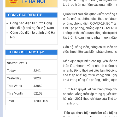
tục thực hiện nghiêm các quan điểm,
Quán triệt sâu sắc quan điểm “chống d
CÔNG BÁO ĐIỆN TỬ
pháp phòng, chống dịch theo chỉ đạo
Công báo điện tử nước Cộng
phòng, chống dịch COVID-19, Bộ Y t
hòa xã hội chủ nghĩa Việt Nam
Chỉ đạo phòng, chống dịch COVID-19 T
Công báo điện tử thành phố Hà
không lơ là, chủ quan, tăng tốc thực 
Nội
kịp thời, khoanh vùng nhanh gọn, dập d
Cán bộ, đảng viên, công chức, viên ch
việc thực hiện các biện pháp phòng, 
THỐNG KÊ TRUY CẬP
Kiên định thực hiện các nguyên tắc ph
Visitor Status
thần tốc, khoanh vùng nhanh chóng, các
nhanh. Đồng thời với việc làm tốt công
Today
8241
chế thấp nhất người tử vong; chủ độn
Yesterday
9020
lơ là trong công tác phòng, chống dịch
This Week
43862
Thực hiện quyết liệt các biện pháp 
This Month
52103
an toàn, đồng thời tập trung quyết liệt
hội năm 2021 theo chỉ đạo của Thủ t
Total
12003105
Thành phố.
Tiếp tục thực hiện nghiêm các biện