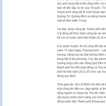
các anh hùng liệt sĩ đã cống hiến, hy
bảo vệ độc lập, tự do của Tổ quốc. 
Thành phố cũng đã tổ chức Đoàn đại b
Quảng Trị, Quảng Bình và dâng hương, 
một số tỉnh miền Trung.
Tại đây, đoàn công tác Thành phố đã t
3 tỷ đồng để thực hiện công tác an si
trẻ em có hoàn cảnh khó khăn và 10 ng
Các quận huyện, thị xã cũng đã xây d
niệm 75 năm Ngày Thương binh – Liệt 
hương, dâng hoa tại Đài tưởng niệm các
trang liệt sĩ địa phương. Các địa phư
hưởng ứng cuộc vận động Quỹ Đền ơn
thành phố Hà Nội phát động và Thư k
phố Hà Nội năm 2022; tổ chức các ho
đúng quy định.
Thời gian tới, Sở LĐTBXH Hà Nội sẽ t
nữa công tác đền ơn, đáp nghĩa, tri â
sống người có công của Thủ đô, hiệ
xây dựng chính sách nâng cao mức hỗ 
đồng nhân dân Thành phố thông qua 