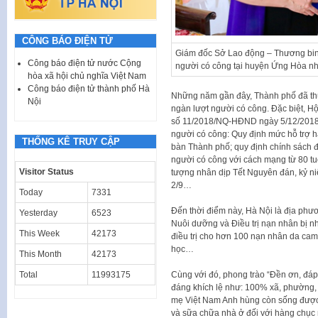
CÔNG BÁO ĐIỆN TỬ
Giám đốc Sở Lao động – Thương bin
Công báo điện tử nước Cộng
người có công tại huyện Ứng Hòa nh
hòa xã hội chủ nghĩa Việt Nam
Công báo điện tử thành phố Hà
Những năm gần đây, Thành phố đã th
Nội
ngàn lượt người có công. Đặc biệt, 
số 11/2018/NQ-HĐND ngày 5/12/2018 v
người có công: Quy định mức hỗ trợ hàn
THỐNG KÊ TRUY CẬP
bàn Thành phố; quy định chính sách 
người có công với cách mạng từ 80 tuổ
Visitor Status
tượng nhân dịp Tết Nguyên đán, kỷ n
2/9…
Today
7331
Đến thời điểm này, Hà Nội là địa phư
Yesterday
6523
Nuôi dưỡng và Điều trị nạn nhân bị n
This Week
42173
điều trị cho hơn 100 nạn nhân da cam
học…
This Month
42173
Cùng với đó, phong trào “Đền ơn, đáp
Total
11993175
đáng khích lệ như: 100% xã, phường, th
mẹ Việt Nam Anh hùng còn sống được 
và sữa chữa nhà ở đối với hàng chục