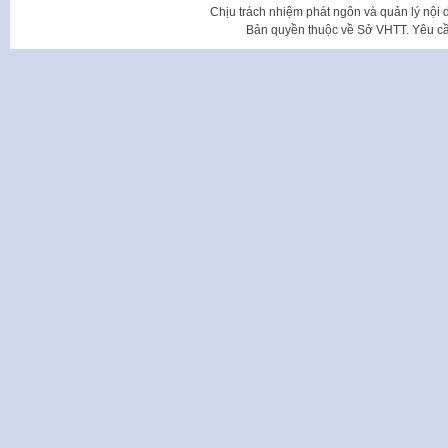
Chịu trách nhiệm phát ngôn và quản lý nộ
Bản quyền thuộc về Sở VHTT. Yêu cầu 