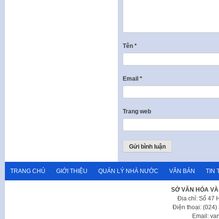
Tên
*
Email
*
Trang web
TRANG CHỦ
GIỚI THIỆU
QUẢN LÝ NHÀ NƯỚC
VĂN BẢN
TIN 
SỞ VĂN HÓA VÀ
Địa chỉ: Số 47
Điện thoại: (024
Email: va