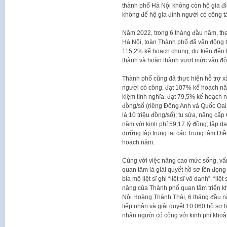
thành phố Hà Nội không còn hộ gia đ
không để hộ gia đình người có công tá
Năm 2022, trong 6 tháng đầu năm, t
Hà Nội, toàn Thành phố đã vận động 
115,2% kế hoạch chung, dự kiến đến h
thành và hoàn thành vượt mức vận đ
Thành phố cũng đã thực hiện hỗ trợ 
người có công, đạt 107% kế hoạch năm 
kiệm tình nghĩa, đạt 79,5% kế hoạch nă
đồng/sổ (riêng Đông Anh và Quốc Oai,
là 10 triệu đồng/sổ); tu sửa, nâng cấp 
năm với kinh phí 59,17 tỷ đồng; lập 
dưỡng tập trung tại các Trung tâm Đ
hoạch năm.
Cùng với việc nâng cao mức sống, vấ
quan tâm là giải quyết hồ sơ tồn đọng
bia mộ liệt sĩ ghi “liệt sĩ vô danh”, “l
năng của Thành phố quan tâm triển 
Nội Hoàng Thành Thái, 6 tháng đầu n
tiếp nhận và giải quyết 10.060 hồ sơ 
nhân người có công với kinh phí khoả