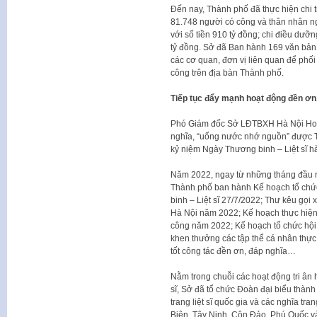
Đến nay, Thành phố đã thực hiện chi t
81.748 người có công và thân nhân n
với số tiền 910 tỷ đồng; chi điều dưỡn
tỷ đồng. Sở đã Ban hành 169 văn bản
các cơ quan, đơn vị liên quan để phối
công trên địa bàn Thành phố.
Tiếp tục đẩy mạnh hoạt động đền ơn
Phó Giám đốc Sở LĐTBXH Hà Nội Hoàn
nghĩa, “uống nước nhớ nguồn” được T
kỷ niệm Ngày Thương binh – Liệt sĩ 
Năm 2022, ngay từ những tháng đầu
Thành phố ban hành Kế hoạch tổ chứ
binh – Liệt sĩ 27/7/2022; Thư kêu gọ
Hà Nội năm 2022; Kế hoạch thực hiện
công năm 2022; Kế hoạch tổ chức hội 
khen thưởng các tập thể cá nhân thực 
tốt công tác đền ơn, đáp nghĩa…
Nằm trong chuỗi các hoạt động tri ân
sĩ, Sở đã tổ chức Đoàn đại biểu thành
trang liệt sĩ quốc gia và các nghĩa tr
Biên, Tây Ninh, Côn Đảo, Phú Quốc và