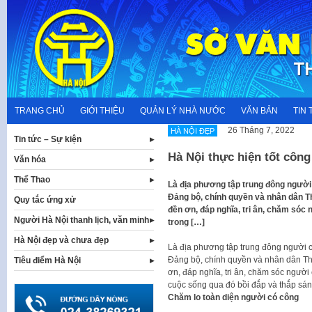
Skip
to
content
TRANG CHỦ
GIỚI THIỆU
QUẢN LÝ NHÀ NƯỚC
VĂN BẢN
TIN 
26 Tháng 7, 2022
HÀ NỘI ĐẸP
Tin tức – Sự kiện
Hà Nội thực hiện tốt công
Văn hóa
Thể Thao
Là địa phương tập trung đông người
Đảng bộ, chính quyền và nhân dân Th
Quy tắc ứng xử
đền ơn, đáp nghĩa, tri ân, chăm sóc
Người Hà Nội thanh lịch, văn minh
trong […]
Hà Nội đẹp và chưa đẹp
Là địa phương tập trung đông người 
Đảng bộ, chính quyền và nhân dân Thủ
Tiêu điểm Hà Nội
ơn, đáp nghĩa, tri ân, chăm sóc người
cuộc sống qua đó bồi đắp và thắp sán
Chăm lo toàn diện người có công