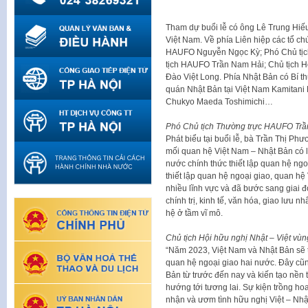
Tham dự buổi lễ có ông Lê Trung Hiếu
Việt Nam. Về phía Liên hiệp các tổ c
HAUFO Nguyễn Ngọc Kỳ; Phó Chủ tịc
tịch HAUFO Trần Nam Hải; Chủ tịch H
Đào Việt Long. Phía Nhật Bản có Bí t
quán Nhật Bản tại Việt Nam Kamitani 
Chukyo Maeda Toshimichi…
Phó Chủ tịch Thường trực HAUFO Trần 
Phát biểu tại buổi lễ, bà Trần Thị P
mối quan hệ Việt Nam – Nhật Bản có lị
nước chính thức thiết lập quan hệ ngo
thiết lập quan hệ ngoại giao, quan hệ
nhiều lĩnh vực và đã bước sang giai đ
chính trị, kinh tế, văn hóa, giao lư
hệ ở tầm vĩ mô.
Chủ tịch Hội hữu nghị Nhật – Việt vù
“Năm 2023, Việt Nam và Nhật Bản sẽ t
quan hệ ngoại giao hai nước. Đây cũn
Bản từ trước đến nay và kiến tạo nền
hướng tới tương lai. Sự kiện trồng ho
nhận và ươm tình hữu nghị Việt – Nh