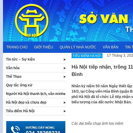
Skip
to
content
TRANG CHỦ
GIỚI THIỆU
QUẢN LÝ NHÀ NƯỚC
VĂN BẢN
TIN 
17 Tháng 3, 20
TIÊU ĐIỂM HÀ NỘI
Tin tức – Sự kiện
Hà Nội tiếp nhận, trồng 1
Văn hóa
Bình
Thể Thao
Quy tắc ứng xử
Nhân kỷ niệm 50 năm Ngày thiết lập 
16/3, tại Công viên Hòa Bình (quận 
Người Hà Nội thanh lịch, văn minh
phố Hà Nội đã tổ chức Lễ tiếp nhận 
biểu tượng của đất nước Nhật Bản.
Hà Nội đẹp và chưa đẹp
Tiêu điểm Hà Nội
Các đại biểu chụp ảnh lưu niệm