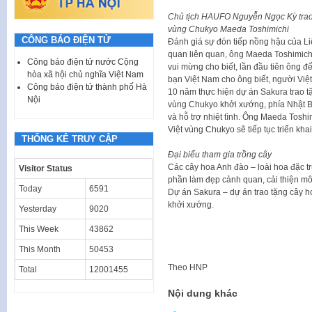
Chủ tịch HAUFO Nguyễn Ngọc Kỳ trao t
vùng Chukyo Maeda Toshimichi
CÔNG BÁO ĐIỆN TỬ
Đánh giá sự đón tiếp nồng hậu của Li
quan liên quan, ông Maeda Toshimichi
Công báo điện tử nước Cộng
vui mừng cho biết, lần đầu tiên ông đ
hòa xã hội chủ nghĩa Việt Nam
bạn Việt Nam cho ông biết, người Việt
Công báo điện tử thành phố Hà
10 năm thực hiện dự án Sakura trao t
Nội
vùng Chukyo khởi xướng, phía Nhật 
và hỗ trợ nhiệt tình. Ông Maeda Toshi
Việt vùng Chukyo sẽ tiếp tục triển khai
THỐNG KÊ TRUY CẬP
Đại biểu tham gia trồng cây
Các cây hoa Anh đào – loài hoa đặc t
Visitor Status
phần làm đẹp cảnh quan, cải thiện mô
Today
6591
Dự án Sakura – dự án trao tặng cây h
khởi xướng.
Yesterday
9020
This Week
43862
This Month
50453
Theo
HNP
Total
12001455
Nội dung khác