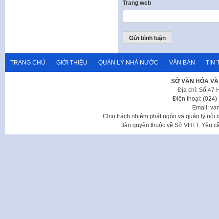
Trang web
TRANG CHỦ
GIỚI THIỆU
QUẢN LÝ NHÀ NƯỚC
VĂN BẢN
TIN 
SỞ VĂN HÓA VÀ
Địa chỉ: Số 47
Điện thoại: (024
Email: va
Chịu trách nhiệm phát ngôn và quản lý nộ
Bản quyền thuộc về Sở VHTT. Yêu cầu 