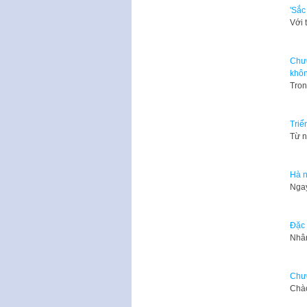
'Sắc
Với 
Chươ
khô
Tron
Triể
Từ n
Hà n
​Nga
Đặc 
Nhân
Chươ
Chào