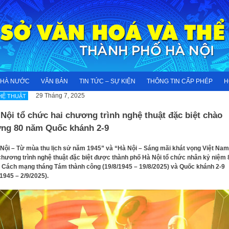
NHÀ NƯỚC
VĂN BẢN
TIN TỨC – SỰ KIỆN
THÔNG TIN CẤP PHÉP
H
29 Tháng 7, 2025
HỆ THUẬT
Nội tổ chức hai chương trình nghệ thuật đặc biệt chào
ng 80 năm Quốc khánh 2-9
Nội – Từ mùa thu lịch sử năm 1945” và “Hà Nội – Sáng mãi khát vọng Việt Nam
chương trình nghệ thuật đặc biệt được thành phố Hà Nội tổ chức nhân kỷ niệm 
Cách mạng tháng Tám thành công (19/8/1945 – 19/8/2025) và Quốc khánh 2-9
/1945 – 2/9/2025).