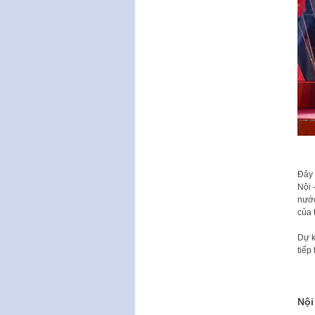
Đây 
Nội 
nước
của 
Dự k
tiếp
Nội