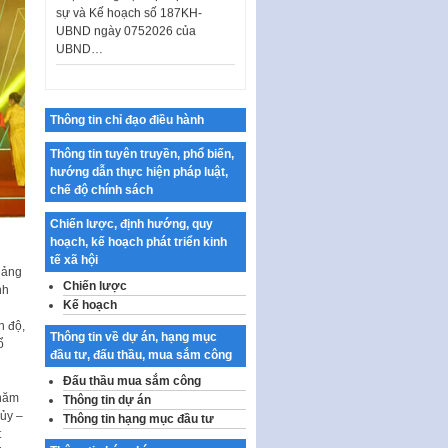
UBND…
Ban hành Danh mục vị trí khai
thác quảng cáo trên địa bàn
thành phố Hà Nội
Kế hoạch Tổ chức Cuộc thi
Thông tin chỉ đạo điều hành
chính luận về bảo vệ nền tảng tư
tưởng của Đảng…
Thông tin tuyên truyền, phổ biến,
hướng dẫn thực hiện pháp luật,
Công bố công khai dự toán kinh
chế độ chính sách
phí xây dựng pháp luật, hoàn
thiện thể chế, chính…
Chiến lược, định hướng, quy
hoạch, kế hoạch phát triển kinh
Quy định về nghiên cứu, ứng
tế xã hội
dụng khoa học, công nghệ, đổi
uảng
mới sáng tạo và chuyển…
Chiến lược
nh
Kế hoạch
Quy định chi tiết và hướng dẫn
n độ,
thi hành một số điều của Luật Lý
Thông tin về dự án, hạng mục
ổ
lịch tư…
đầu tư, đấu thầu, mua sắm công
Sửa đổi, bổ sung một số nội
Đấu thầu mua sắm công
dung tại Nghị quyết số 30/NQ-
 năm
Thông tin dự án
CP ngày 24 tháng 02…
ủy –
Thông tin hạng mục đầu tư
t
Ban hành Chương trình hành