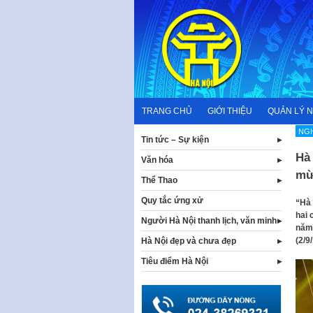
Skip
to
content
TRANG CHỦ
GIỚI THIỆU
QUẢN LÝ 
NG
Tin tức – Sự kiện
Hà 
Văn hóa
mừ
Thể Thao
Quy tắc ứng xử
“Hà 
hai 
Người Hà Nội thanh lịch, văn minh
năm 
(2/9
Hà Nội đẹp và chưa đẹp
Tiêu điểm Hà Nội