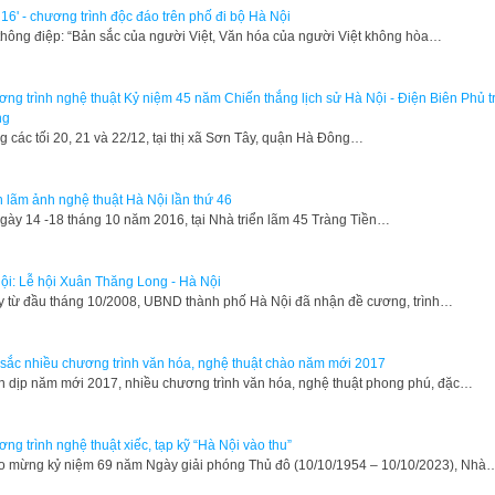
 16' - chương trình độc đáo trên phố đi bộ Hà Nội
thông điệp: “Bản sắc của người Việt, Văn hóa của người Việt không hòa…
ng trình nghệ thuật Kỷ niệm 45 năm Chiến thắng lịch sử Hà Nội - Điện Biên Phủ t
ng
g các tối 20, 21 và 22/12, tại thị xã Sơn Tây, quận Hà Đông…
n lãm ảnh nghệ thuật Hà Nội lần thứ 46
gày 14 -18 tháng 10 năm 2016, tại Nhà triển lãm 45 Tràng Tiền…
ội: Lễ hội Xuân Thăng Long - Hà Nội
y từ đầu tháng 10/2008, UBND thành phố Hà Nội đã nhận đề cương, trình…
sắc nhiều chương trình văn hóa, nghệ thuật chào năm mới 2017
 dịp năm mới 2017, nhiều chương trình văn hóa, nghệ thuật phong phú, đặc…
ng trình nghệ thuật xiếc, tạp kỹ “Hà Nội vào thu”
 mừng kỷ niệm 69 năm Ngày giải phóng Thủ đô (10/10/1954 – 10/10/2023), Nhà