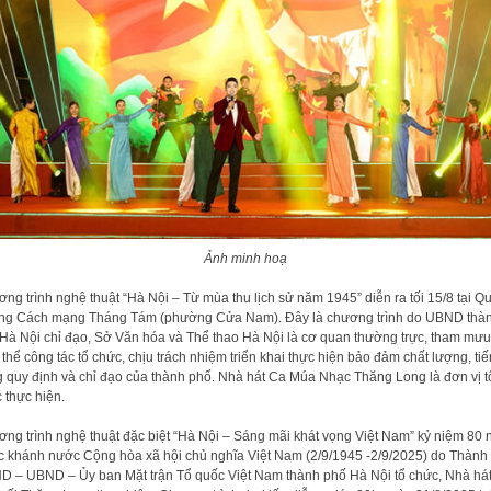
Ảnh minh hoạ
ng trình nghệ thuật “Hà Nội – Từ mùa thu lịch sử năm 1945” diễn ra tối 15/8 tại Q
ng Cách mạng Tháng Tám (phường Cửa Nam). Đây là chương trình do UBND thà
Hà Nội chỉ đạo, Sở Văn hóa và Thể thao Hà Nội là cơ quan thường trực, tham mưu
 thể công tác tổ chức, chịu trách nhiệm triển khai thực hiện bảo đảm chất lượng, tiế
 quy định và chỉ đạo của thành phố. Nhà hát Ca Múa Nhạc Thăng Long là đơn vị t
 thực hiện.
ng trình nghệ thuật đặc biệt “Hà Nội – Sáng mãi khát vọng Việt Nam” kỷ niệm 80
 khánh nước Cộng hòa xã hội chủ nghĩa Việt Nam (2/9/1945 -2/9/2025) do Thành 
 – UBND – Ủy ban Mặt trận Tổ quốc Việt Nam thành phố Hà Nội tổ chức, Nhà há