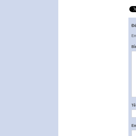
Để
Em
Bì
T
Em