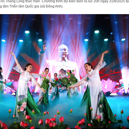
rối Thăng Long thực hiện. Chương trình dự kiến diễn ra lúc 20h ngày 31/8/2025 tạ
g tâm Triển lãm Quốc gia (xã Đông Anh).