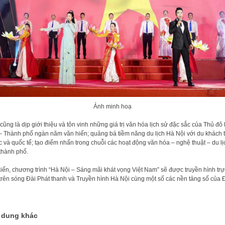
Ảnh minh hoạ
cũng là dịp giới thiệu và tôn vinh những giá trị văn hóa lịch sử đặc sắc của Thủ đô
– Thành phố ngàn năm văn hiến; quảng bá tiềm năng du lịch Hà Nội với du khách 
 và quốc tế; tạo điểm nhấn trong chuỗi các hoạt động văn hóa – nghệ thuật – du lị
thành phố.
iến, chương trình “Hà Nội – Sáng mãi khát vọng Việt Nam” sẽ được truyền hình trự
 trên sóng Đài Phát thanh và Truyền hình Hà Nội cùng một số các nền tảng số của Đ
 dung khác