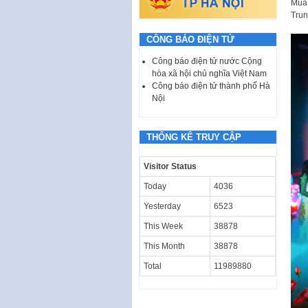
Múa 
Trun
CÔNG BÁO ĐIỆN TỬ
Công báo điện tử nước Cộng
hòa xã hội chủ nghĩa Việt Nam
Công báo điện tử thành phố Hà
Nội
THỐNG KÊ TRUY CẬP
Visitor Status
Today
4036
Yesterday
6523
This Week
38878
This Month
38878
Total
11989880