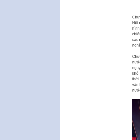
Chươ
Nội 
hình
chiế
các 
nghệ
Chươ
nước
nguy
khổ 
thời
văn 
nướ