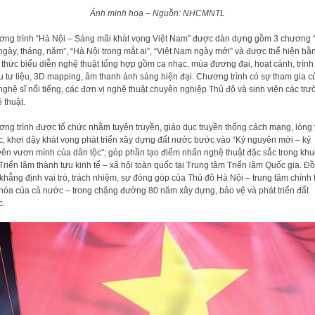
Ảnh minh hoạ – Nguồn: NHCMNTL
ng trình “Hà Nội – Sáng mãi khát vọng Việt Nam” được dàn dựng gồm 3 chương 
ngày, tháng, năm”, “Hà Nội trong mắt ai”, “Việt Nam ngày mới” và được thể hiện bằ
 thức biểu diễn nghệ thuật tổng hợp gồm ca nhạc, múa đương đại, hoạt cảnh, trình
u tư liệu, 3D mapping, âm thanh ánh sáng hiện đại. Chương trình có sự tham gia c
nghệ sĩ nổi tiếng, các đơn vị nghệ thuật chuyên nghiệp Thủ đô và sinh viên các tr
 thuật.
ng trình được tổ chức nhằm tuyên truyền, giáo dục truyền thống cách mạng, lòng
, khơi dậy khát vọng phát triển xây dựng đất nước bước vào “Kỷ nguyên mới – kỷ
ên vươn mình của dân tộc”; góp phần tạo điểm nhấn nghệ thuật đặc sắc trong kh
Triển lãm thành tựu kinh tế – xã hội toàn quốc tại Trung tâm Triển lãm Quốc gia. Đ
 khẳng định vai trò, trách nhiệm, sự đóng góp của Thủ đô Hà Nội – trung tâm chính t
hóa của cả nước – trong chặng đường 80 năm xây dựng, bảo vệ và phát triển đất
c.