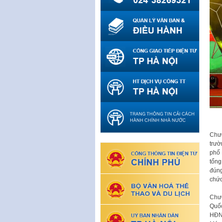
Chươ
trườ
phố 
tổng
đúng
chức
Chươ
Quốc
HĐND