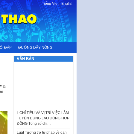
Tiếng Việt
-
English
ỎI ĐÁP
ĐƯỜNG DÂY NÓNG
VĂN BẢN
” là
80
I. CHỈ TIÊU VÀ VỊ TRÍ VIỆC LÀM
TUYỂN DỤNG LAO ĐỘNG HỢP
ĐỒNG Tổng số chỉ…
Luật Tương trợ tư pháp về dân
sự và Kế hoạch số 187KH-
UBND ngày 0752026 của