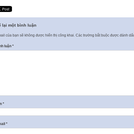
 lại một bình luận
ail của bạn sẽ không được hiển thị công khai.
Các trường bắt buộc được đánh d
nh luận
*
ên
*
ail
*