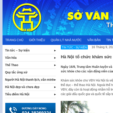
Skip
to
content
TRANG CHỦ
GIỚI THIỆU
QUẢN LÝ NHÀ NƯỚC
VĂN BẢN
TIN 
16 Tháng 9, 20
TIN TỨC - SỰ KIỆN
Tin tức – Sự kiện
Hà Nội tổ chức khám sức 
Văn hóa
Thể Thao
Ngày 16/9, Trung tâm Huấn luyện và 
sức khỏe cho các vận động viên của
Quy tắc ứng xử
Người Hà Nội thanh lịch, văn minh
Khám sức khỏe cho VĐV Hà Nội là việ
thể dục – thể thao Hà Nội. Ngoài thể
Hà Nội đẹp và chưa đẹp
VĐV, đây còn là hoạt động nhằm hỗ trợ
các giải đấu quốc gia và quốc tế sắp t
Tiêu điểm Hà Nội