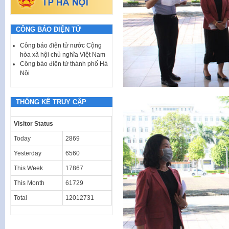
CÔNG BÁO ĐIỆN TỬ
Công báo điện tử nước Cộng
hòa xã hội chủ nghĩa Việt Nam
Công báo điện tử thành phố Hà
Nội
THỐNG KÊ TRUY CẬP
Visitor Status
Today
2869
Yesterday
6560
This Week
17867
This Month
61729
Total
12012731