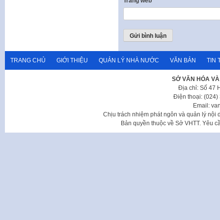
Trang web
TRANG CHỦ
GIỚI THIỆU
QUẢN LÝ NHÀ NƯỚC
VĂN BẢN
TIN 
SỞ VĂN HÓA VÀ
Địa chỉ: Số 47
Điện thoại: (024
Email: va
Chịu trách nhiệm phát ngôn và quản lý nộ
Bản quyền thuộc về Sở VHTT. Yêu cầu 