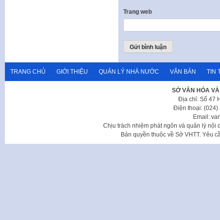
Trang web
TRANG CHỦ
GIỚI THIỆU
QUẢN LÝ NHÀ NƯỚC
VĂN BẢN
TIN 
SỞ VĂN HÓA VÀ
Địa chỉ: Số 47
Điện thoại: (024
Email: va
Chịu trách nhiệm phát ngôn và quản lý nộ
Bản quyền thuộc về Sở VHTT. Yêu cầu 