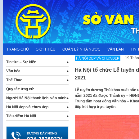
Skip
to
content
TRANG CHỦ
GIỚI THIỆU
QUẢN LÝ NHÀ NƯỚC
VĂN BẢN
TIN 
19 Thán
HÀ NỘI ĐẸP VÀ CHƯA ĐẸP
Tin tức – Sự kiện
Hà Nội tổ chức Lễ tuyên 
Văn hóa
2021
Thể Thao
Quy tắc ứng xử
Lễ tuyên dương Thủ khoa xuất sắc tố
năm 2021 đã được Thành ủy – HĐND 
Người Hà Nội thanh lịch, văn minh
Trung tâm hoạt động Văn hóa – Khoa
tiếp kết hợp trực tuyến.
Hà Nội đẹp và chưa đẹp
Tiêu điểm Hà Nội