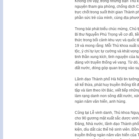
Không chỉ vậy, trong những bạn Thủ k
nguyện tham gia phòng, chống dịch Co
trực chốt trong suốt thời gian Thành 
phần sức trẻ của mình, cùng địa phươ
Trong bài phát biểu chúc mừng, Chủ 
Bí thư Nguyễn Phú Trọng về cơ đồ, tiề
thức trong bối cảnh khu vực và quốc 
19 và mong rằng: Mỗi Thủ khoa xuất s
tộc, ý chí tự lực tự cường và khát vọn
tinh thần xung kích, tình nguyện của 
đáng với truyền thống vẻ vang. Từ đó,
đất nước, đóng góp quan trọng vào s
Lãnh đạo Thành phố Hà Nội tin tưởng
sẽ kế thừa, phát huy truyền thống tốt đẹ
tập và làm theo lời Bác, viết tiếp nhữ
làm rạng danh non sông đất nước, xứ
ngàn năm văn hiến, anh hùng.
Cũng tại Lễ vinh danh, Thủ khoa Ngu
cho 90 gương mặt xuất sắc được vinh d
Đảng, Nhà nước, lãnh đạo Thành phố, 
kiện, dìu dắt các thế hệ sinh viên. Đ
truyền thống ngàn năm văn hiến của Th