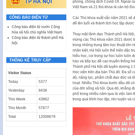
phòng, chống dịch Covid-19. Ngoài ra
Việt Nam và 21 thủ khoa là cán bộ Đ
CÔNG BÁO ĐIỆN TỬ
Các Thủ khoa xuất sắc năm 2021 sẽ 
để tên tuổi và thành tích học tập được
Công báo điện tử nước Cộng
hòa xã hội chủ nghĩa Việt Nam
Thay mặt lãnh đạo Thành phố Hà Nội
Công báo điện tử thành phố Hà
mừng các Thủ khoa năm 2021 được tuy
Nội
trong những trung tâm học thuật lớn nh
nhân kiệt, Hà Nội luôn thể hiện đặc trư
hiếu học, coi trọng sự học luôn luôn đư
THỐNG KÊ TRUY CẬP
hào và tiếp tục đề cao truyền thống h
Thành phố Hà Nội đã tuyên dương 1.96
Học viện trên địa bàn Thủ đô. Đa số 
Visitor Status
độ, năng lực, phẩm chất đạo đức và tí
Today
5377
hoạt. Nhiều Thủ khoa bước đầu đã có 
của đời sống xã hội. Qua đó, khẳng đ
Yesterday
8438
phố trong nhiều năm qua là việc làm thi
This Week
43862
trong quá trình học tập, rèn luyện và c
This Month
57677
Total
12008679