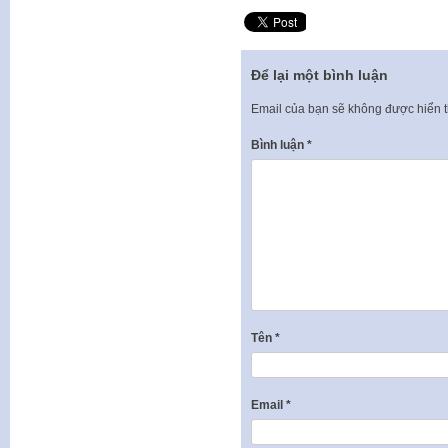
Để lại một bình luận
Email của bạn sẽ không được hiển t
Bình luận
*
Tên
*
Email
*