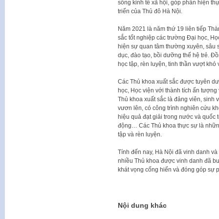
sống kinh tế xã hội, góp phần hiện th
triển của Thủ đô Hà Nội.
Năm 2021 là năm thứ 19 liên tiếp Th
sắc tốt nghiệp các trường Đại học, Họ
hiện sự quan tâm thường xuyên, sâu 
dục, đào tạo, bồi dưỡng thế hệ trẻ. Đồ
học tập, rèn luyện, tinh thần vượt khó
Các Thủ khoa xuất sắc được tuyên dươ
học, Học viện với thành tích ấn tượng 
Thủ khoa xuất sắc là đảng viên, sinh 
vươn lên, có công trình nghiên cứu kho
hiệu quả đạt giải trong nước và quốc 
động… Các Thủ khoa thực sự là những
tập và rèn luyện.
Tính đến nay, Hà Nội đã vinh danh và
nhiều Thủ khoa được vinh danh đã bư
khát vọng cống hiến và đóng góp sự p
Nội dung khác