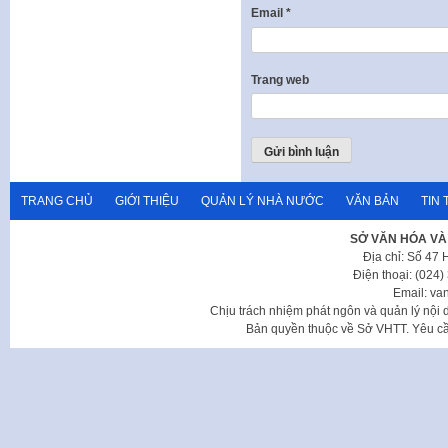
Email
*
Trang web
TRANG CHỦ
GIỚI THIỆU
QUẢN LÝ NHÀ NƯỚC
VĂN BẢN
TIN 
SỞ VĂN HÓA VÀ
Địa chỉ: Số 47
Điện thoại: (024
Email: va
Chịu trách nhiệm phát ngôn và quản lý nộ
Bản quyền thuộc về Sở VHTT. Yêu cầu 