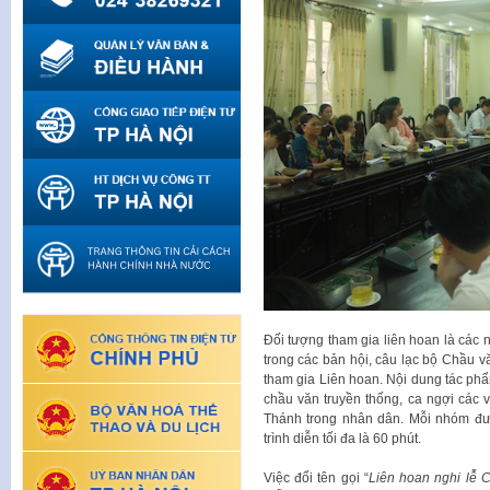
Đối tượng tham gia liên hoan là các 
trong các bản hội, câu lạc bộ Chầu v
tham gia Liên hoan. Nội dung tác phẩ
chầu văn truyền thống, ca ngợi các 
Thánh trong nhân dân. Mỗi nhóm được
trình diễn tối đa là 60 phút.
Việc đổi tên gọi “
Liên hoan nghi lễ 