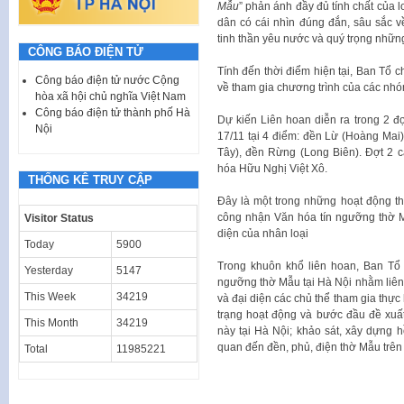
Mẫu
” phản ánh đầy đủ tính chất của 
dân có cái nhìn đúng đắn, sâu sắc 
tinh thần yêu nước và quý trọng những
CÔNG BÁO ĐIỆN TỬ
Tính đến thời điểm hiện tại, Ban Tổ 
Công báo điện tử nước Cộng
về tham gia chương trình của các nhó
hòa xã hội chủ nghĩa Việt Nam
Công báo điện tử thành phố Hà
Dự kiến Liên hoan diễn ra trong 2 đ
Nội
17/11 tại 4 điểm: đền Lừ (Hoàng Mai
Tây), đền Rừng (Long Biên). Đợt 2 
hóa Hữu Nghị Việt Xô.
THỐNG KÊ TRUY CẬP
Đây là một trong những hoạt động t
công nhận Văn hóa tín ngưỡng thờ Mẫ
Visitor Status
diện của nhân loại
Today
5900
Trong khuôn khổ liên hoan, Ban Tổ
Yesterday
5147
ngưỡng thờ Mẫu tại Hà Nội nhằm liên 
This Week
34219
và đại diện các chủ thể tham gia thự
trạng hoạt động và bước đầu đề xuất
This Month
34219
này tại Hà Nội; khảo sát, xây dựng h
quan đến đền, phủ, điện thờ Mẫu trên
Total
11985221