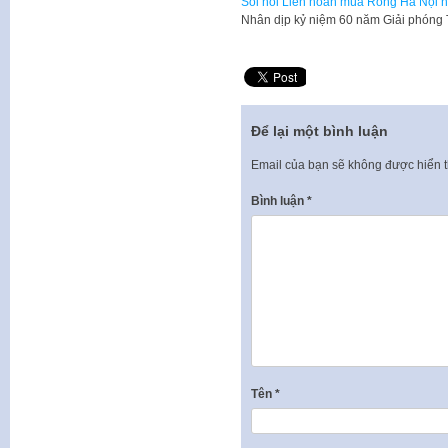
Sôi nổi Liên hoan múa Rồng Hà Nội 
​Nhân dịp kỷ niệm 60 năm Giải phóng 
Để lại một bình luận
Email của bạn sẽ không được hiển t
Bình luận
*
Tên
*