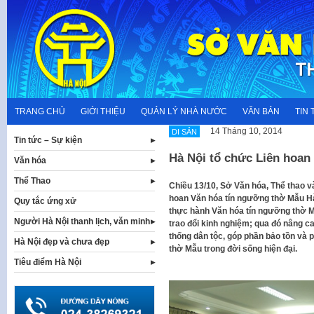
Skip
to
content
TRANG CHỦ
GIỚI THIỆU
QUẢN LÝ NHÀ NƯỚC
VĂN BẢN
TIN 
14 Tháng 10, 2014
DI SẢN
Tin tức – Sự kiện
Hà Nội tổ chức Liên hoan
Văn hóa
Thể Thao
​Chiều 13/10, Sở Văn hóa, Thể thao v
hoan Văn hóa tín ngưỡng thờ Mẫu Hà
Quy tắc ứng xử
thực hành Văn hóa tín ngưỡng thờ Mẫ
Người Hà Nội thanh lịch, văn minh
trao đổi kinh nghiệm; qua đó nâng ca
thống dân tộc, góp phần bảo tồn và p
Hà Nội đẹp và chưa đẹp
thờ Mẫu trong đời sống hiện đại.
Tiêu điểm Hà Nội