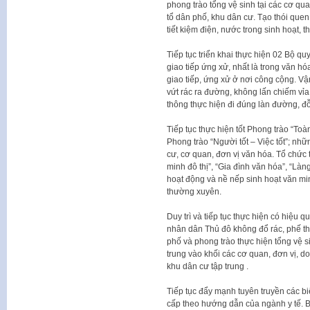
phong trào tổng vệ sinh tại các cơ qua
tổ dân phố, khu dân cư. Tạo thói que
tiết kiệm điện, nước trong sinh hoạt,
Tiếp tục triển khai thực hiện 02 Bộ q
giao tiếp ứng xử, nhất là trong văn h
giao tiếp, ứng xử ở nơi công cộng. V
vứt rác ra đường, không lấn chiếm vỉa
thông thực hiện đi đúng làn đường, đ
Tiếp tục thực hiện tốt Phong trào “To
Phong trào “Người tốt – Việc tốt”; nh
cư, cơ quan, đơn vị văn hóa. Tổ chức 
minh đô thị”, “Gia đình văn hóa”, “Là
hoạt động và nề nếp sinh hoạt văn min
thường xuyên.
Duy trì và tiếp tục thực hiện có hiệu 
nhân dân Thủ đô không đổ rác, phế th
phố và phong trào thực hiện tổng vệ s
trung vào khối các cơ quan, đơn vị, do
khu dân cư tập trung .
Tiếp tục đẩy mạnh tuyên truyền các 
cấp theo hướng dẫn của ngành y tế. 