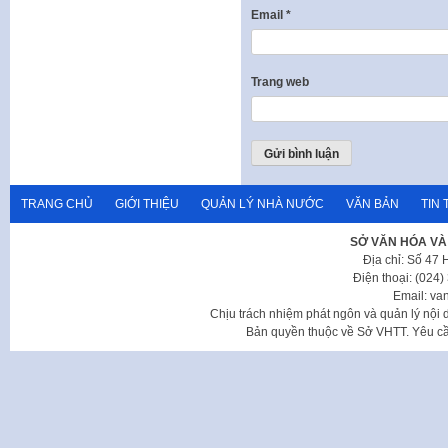
Email
*
Trang web
TRANG CHỦ
GIỚI THIỆU
QUẢN LÝ NHÀ NƯỚC
VĂN BẢN
TIN 
SỞ VĂN HÓA VÀ
Địa chỉ: Số 47
Điện thoại: (024
Email: va
Chịu trách nhiệm phát ngôn và quản lý nộ
Bản quyền thuộc về Sở VHTT. Yêu cầu 