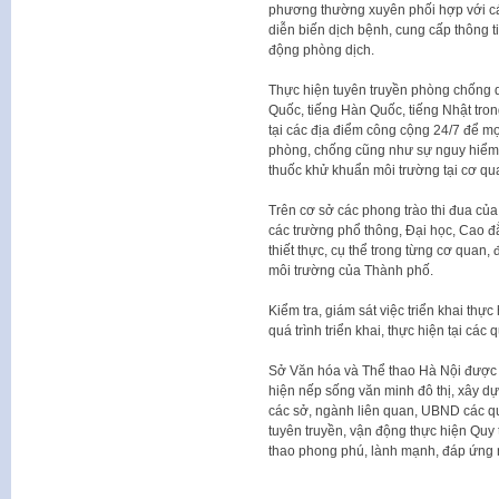
phương thường xuyên phối hợp với cá
diễn biến dịch bệnh, cung cấp thông t
động phòng dịch.
Thực hiện tuyên truyền phòng chống d
Quốc, tiếng Hàn Quốc, tiếng Nhật tro
tại các địa điểm công cộng 24/7 để m
phòng, chống cũng như sự nguy hiểm
thuốc khử khuẩn môi trường tại cơ qu
Trên cơ sở các phong trào thi đua của
các trường phổ thông, Đại học, Cao đ
thiết thực, cụ thể trong từng cơ quan,
môi trường của Thành phố.
Kiểm tra, giám sát việc triển khai thự
quá trình triển khai, thực hiện tại các
Sở Văn hóa và Thể thao Hà Nội được 
hiện nếp sống văn minh đô thị, xây dự
các sở, ngành liên quan, UBND các quậ
tuyên truyền, vận động thực hiện Quy 
thao phong phú, lành mạnh, đáp ứng n