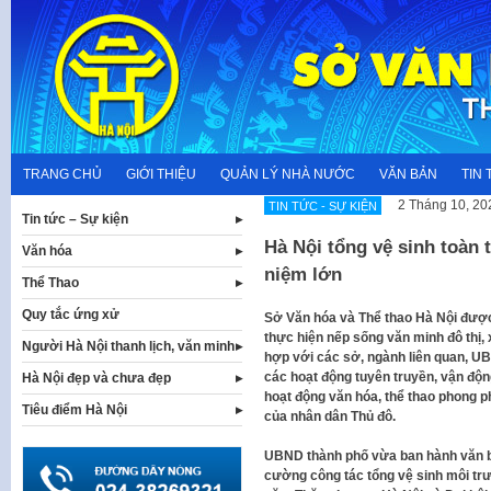
Skip
to
content
TRANG CHỦ
GIỚI THIỆU
QUẢN LÝ NHÀ NƯỚC
VĂN BẢN
TIN 
2 Tháng 10, 20
TIN TỨC - SỰ KIỆN
Tin tức – Sự kiện
Hà Nội tổng vệ sinh toàn
Văn hóa
niệm lớn
Thể Thao
Quy tắc ứng xử
Sở Văn hóa và Thể thao Hà Nội được
thực hiện nếp sống văn minh đô thị,
Người Hà Nội thanh lịch, văn minh
hợp với các sở, ngành liên quan, UBN
các hoạt động tuyên truyền, vận độ
Hà Nội đẹp và chưa đẹp
hoạt động văn hóa, thể thao phong p
Tiêu điểm Hà Nội
của nhân dân Thủ đô.
UBND thành phố vừa ban hành văn b
cường công tác tổng vệ sinh môi tr