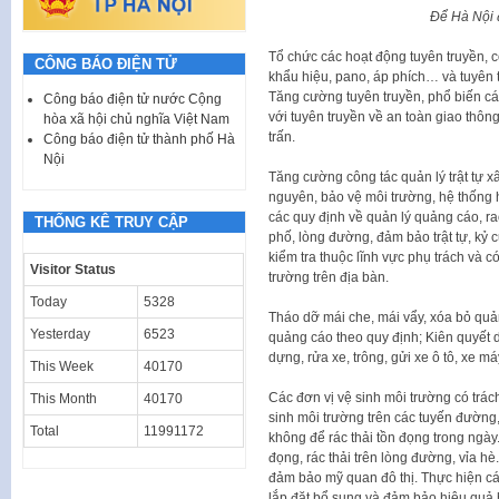
Để Hà Nội 
Tổ chức các hoạt động tuyên truyền, c
CÔNG BÁO ĐIỆN TỬ
khẩu hiệu, pano, áp phích… và tuyên t
Tăng cường tuyên truyền, phổ biến các 
Công báo điện tử nước Cộng
với tuyên truyền về an toàn giao thông
hòa xã hội chủ nghĩa Việt Nam
trấn.
Công báo điện tử thành phố Hà
Nội
Tăng cường công tác quản lý trật tự xâ
nguyên, bảo vệ môi trường, hệ thống h
các quy định về quản lý quảng cáo, rao
THỐNG KÊ TRUY CẬP
phố, lòng đường, đảm bảo trật tự, kỷ 
kiểm tra thuộc lĩnh vực phụ trách và 
Visitor Status
trường trên địa bàn.
Today
5328
Tháo dỡ mái che, mái vẩy, xóa bỏ quả
Yesterday
6523
quảng cáo theo quy định; Kiên quyết 
dựng, rửa xe, trông, gửi xe ô tô, xe 
This Week
40170
Các đơn vị vệ sinh môi trường có trác
This Month
40170
sinh môi trường trên các tuyến đường,
Total
11991172
không để rác thải tồn đọng trong ngà
đọng, rác thải trên lòng đường, vỉa h
đảm bảo mỹ quan đô thị. Thực hiện cá
lắp đặt bổ sung và đảm bảo hiệu quả 