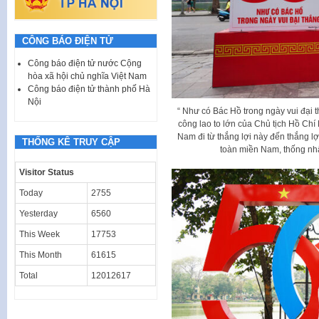
CÔNG BÁO ĐIỆN TỬ
Công báo điện tử nước Cộng
hòa xã hội chủ nghĩa Việt Nam
Công báo điện tử thành phố Hà
Nội
“ Như có Bác Hồ trong ngày vui đại t
công lao to lớn của Chủ tịch Hồ Chí
Nam đi từ thắng lợi này đến thắng lợ
THỐNG KÊ TRUY CẬP
toàn miền Nam, thống nhấ
Visitor Status
Today
2755
Yesterday
6560
This Week
17753
This Month
61615
Total
12012617