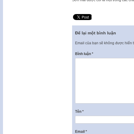
Để lại một bình luận
Email của bạn sẽ không được hiển t
Bình luận
*
Tên
*
Email
*