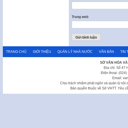
Trang web
TRANG CHỦ
GIỚI THIỆU
QUẢN LÝ NHÀ NƯỚC
VĂN BẢN
TIN 
SỞ VĂN HÓA VÀ
Địa chỉ: Số 47
Điện thoại: (024
Email: va
Chịu trách nhiệm phát ngôn và quản lý nộ
Bản quyền thuộc về Sở VHTT. Yêu cầu 