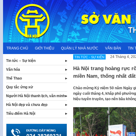
Skip
to
content
TRANG CHỦ
GIỚI THIỆU
QUẢN LÝ NHÀ NƯỚC
VĂN BẢN
TIN 
24 Tháng 4, 20
TIN TỨC - SỰ KIỆN
Tin tức – Sự kiện
Hà Nội trang hoàng rực r
Văn hóa
miền Nam, thống nhất đấ
Thể Thao
Quy tắc ứng xử
Chào mừng Kỷ niệm 50 năm Ngày giả
ngày cuối tháng 4, khắp phố phường 
Người Hà Nội thanh lịch, văn minh
hiệu tuyên truyền, tạo nên bầu không
Hà Nội đẹp và chưa đẹp
Tiêu điểm Hà Nội