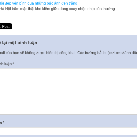
ội đẹp yên bình qua những bức ảnh đen trắng
Hà Nội trầm mặc thật khó kiếm giữa dòng xoáy nhộn nhịp của thường…
 lại một bình luận
ail của bạn sẽ không được hiển thị công khai.
Các trường bắt buộc được đánh d
nh luận
*
ên
*