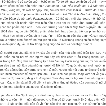
h trở thành chủ đề xuyên suốt một bộ phim. Từ đó đến nay có nhiều bộ phim hay 
, được công chúng đón nhận như:
Sao tháng Tám, Tiền tuyến gọi, Hà Nội mùa
1946, Vùng trời, Hà Nội 12 ngày đêm, Hà Nội mùa chim làm tổ…
Trước đó, năm 
 đã có một số bộ phim tài liệu về Hà Nội, như:
Hồ Chủ tịch đến thăm Pháp, Ph
m Văn Đồng dự hội nghị Fontaineblean…
Có thể nói, mỗi giai đoạn, mỗi thời kỳ
n của mảnh đất nghìn năm văn hiến đều được ghi lại, phản ánh tương đối toàn
g các tác phẩm điện ảnh. Theo Viện trưởng Viện Phim Việt Nam Nguyễn Thị La
1954 đến nay, có gần 500 tác phẩm điện ảnh, bao gồm các thể loại phim thời sự 
 – khoa học, phim truyện, phim hoạt hình… liên quan đến địa danh và con ngư
 Đó là những hình ảnh về những lịch sử của Hà Nội trong kháng chiến chống thự
 và đế quốc Mỹ, về Hà Nội trong công cuộc đổi mới và hội nhập quốc tế…
ột người con của đất kinh kỳ, các tác phẩm của nhà văn, nhà biên kịch Lưu N
h phần nhiều nói về con người nơi đây với tính cách “Dẫu không thanh lịch
i Tràng An”. Ông chia sẻ: “Trong kịch bản đầu tay
Cách sống của tôi,
tôi nói về nỗ
 sự đấu tranh nội tâm của những người Hà Nội khi Tổ quốc kêu gọi mọi người, nh
 trẻ, vào Lâm Đồng xây dựng khu kinh tế mới. Người Hà Nội trong những khó khă
hiện mình một cách tế nhị và lịch lãm… Còn kịch bản phim
Hàng xóm
nói về giai
qua chế độ bao cấp, khi giá trị đồng tiền được đẩy lên, xã hội xuất hiện những mư
đoạn. Các nhân vật phải đối diện và gìn giữ những gì tốt đẹp của con người nói 
ự hào hoa, sâu lắng của người Hà Nội nói riêng…”
 yêu đối với Hà Nội không chỉ dành riêng cho con người sinh ra và lớn lên ở đâ
những ai yêu mến, muốn đóng góp cho Thủ đô tốt đẹp hơn. NSND, đạo diễn Hải
sự: “Hà Nội không hấp dẫn tôi về hình sắc, tình cảm con người, lịch sử nghìn nă