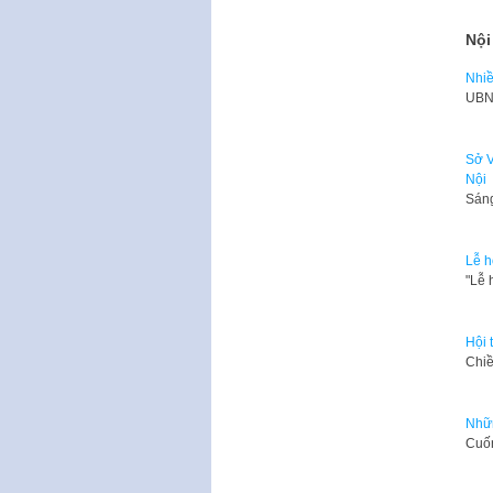
Nội
Nhiề
​UBN
Sở V
Nội
​Sán
Lễ h
​"Lễ
Hội 
Chiề
Nhữn
​Cuố