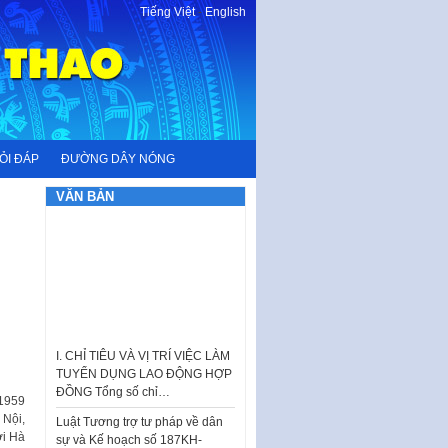
Tiếng Việt
-
English
ỎI ĐÁP
ĐƯỜNG DÂY NÓNG
VĂN BẢN
I. CHỈ TIÊU VÀ VỊ TRÍ VIỆC LÀM
TUYỂN DỤNG LAO ĐỘNG HỢP
ĐỒNG Tổng số chỉ…
1959
Luật Tương trợ tư pháp về dân
 Nội,
sự và Kế hoạch số 187KH-
ời Hà
UBND ngày 0752026 của