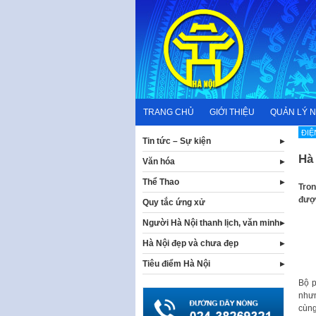
Skip
to
content
TRANG CHỦ
GIỚI THIỆU
QUẢN LÝ 
ĐIỆ
Tin tức – Sự kiện
Hà 
Văn hóa
Thể Thao
​Tro
được
Quy tắc ứng xử
Người Hà Nội thanh lịch, văn minh
Hà Nội đẹp và chưa đẹp
Tiêu điểm Hà Nội
Bộ p
nhưn
cùng