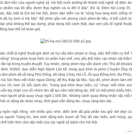
tôi tâm hồn của người nghệ sỹ. Hà Nội nuôi dưỡng tôi thành một nghệ sỹ điện ảnh
ác phẩm của tôi đều được thai nghén và ra đời ở đây”. Đó là:
Đêm hội Long Trì,
du,
đặc biệt là
Em bé Hà Nội,
được đạo diễn coi là “vòng hoa tang kính viếng 
i đã hy sinh vì Hà Nội”. Bộ phim gần với phong cách phim tài liệu, vì bối cảnh b
tàn phá không thể tạo dựng, phải dùng bối cảnh thật, đan xen yếu tố nghệ thuật
động bao thế hệ khán giả.
bản chất là nghệ thuật giả định và hư cấu trên phạm vi rộng, việc thể hiện cụ thể 
thiêng” trong phim hoạt hình có phần hạn chế, chủ yếu thể hiện các nhân vật thần 
 tồn tại trong truyền thuyết. Tuy nhiên, dòng phim này vẫn dành cho Thủ đô khoảng
 định. NSND, đạo diễn Ngô Mạnh Lân kể: trong quá trình là phim
Chuyện Ông G
 làm phim đã về làng Phù Đổng, tới làng Cháy, Hà Lỗ, rồi qua Đông Anh, Đa Phúc
 núi Sóc theo vết chân ngựa Gióng, để thu thập tài liệu. Sau đó, phim được làm vớ
con rối, hơn 20 bối cảnh lớn. Trong quá trình thực hiện, cứ “chụp” mỗi hình xon
 uốn tay chân con rối nhích lên để tạo nên một động tác. Để có một phút chiếu trê
 mọi người phải quay chụp ngót 1.500 lần. Những cảnh quay đông nhân vật, mỗi
phải có động tác khác nhau, thời gian nắn động tác, chụp càng kéo dài…
 ngôn ngữ riêng, với nhiều góc nhìn, điện ảnh đã góp phần lưu giữ nét đẹp c
và người Tràng An, làm sinh động bức tranh về Thủ đô văn hiến, anh hùng; q
 thể hiện tình cảm đặc biệt của các nghệ sỹ dành cho Hà Nội.