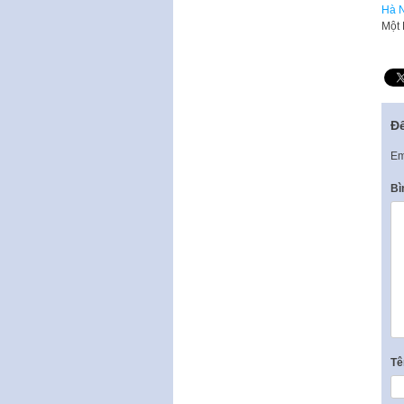
Hà N
Một 
Để
Em
Bì
T