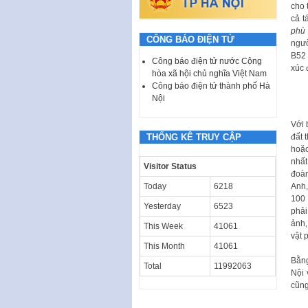
cho 
cả t
phù 
CÔNG BÁO ĐIỆN TỬ
ngườ
B52 
Công báo điện tử nước Cộng
xúc 
hòa xã hội chủ nghĩa Việt Nam
Công báo điện tử thành phố Hà
Nội
Với 
đất 
THỐNG KÊ TRUY CẬP
hoặc
nhất
Visitor Status
đoàn
Anh,
Today
6218
100 
Yesterday
6523
phải
ảnh,
This Week
41061
vật 
This Month
41061
Bằng
Total
11992063
Nội 
cũng