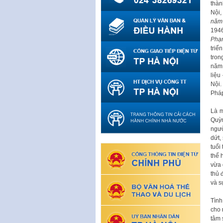
thàn
Nội
năm 
1946
Phạ
triể
tron
năm 
liệu
Nội.
Pháp
Là m
Quỳn
ngườ
dứt,
tuổi
thể 
vừa 
thủ 
và s
Tình
cho 
tâm 