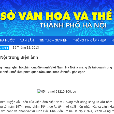
NHÀ NƯỚC
VĂN BẢN
TIN TỨC – SỰ KIỆN
THÔNG TIN CẤP PHÉP
H
19 Tháng 12, 2013
N ẢNH
Nội trong điện ảnh
ng hàng nghìn bộ phim của điện ảnh Việt Nam, Hà Nội là mảng đề tài quan trọng
 nhiều nhà làm phim quan tâm, khai thác ở nhiều góc cạnh
him truyện đầu tiên của điện ảnh Việt Nam
Chung một dòng sông
ra đời năm 
g tới năm 1974, trong phim
Đến hẹn lại lên
mới xuất hiện nhân vật và cảnh Hà
 với cảnh và nhân vật xứ Kinh Bắc. Phải đến Em bé Hà Nội (1974), cảnh và ngư