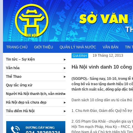
Skip
to
content
TRANG CHỦ
GIỚI THIỆU
QUẢN LÝ NHÀ NƯỚC
VĂN BẢN
TIN 
19 Tháng 12, 2013
GIA ĐÌNH
Tin tức – Sự kiện
Hà Nội vinh danh 10 công 
Văn hóa
Thể Thao
​(SGGPO).- Sáng nay, 10-10, trong lễ
công bố và trao tặng danh hiệu 10 
Quy tắc ứng xử
thành tích xuất sắc, đóng góp đặc b
Người Hà Nội thanh lịch, văn minh
​Danh sách 10 công dân ưu tú của thủ
Hà Nội đẹp và chưa đẹp
1. Chu Anh Đào, Giám đốc Quỹ hỗ trợ 
Tiêu điểm Hà Nội
2. GS Phạm Gia Khải - chuyên gia uy tí
Hội Tim mạch Pháp, Hoa Kỳ – FACC, 
Đông Nam Á và Chủ tịch Hiệp hội Ti