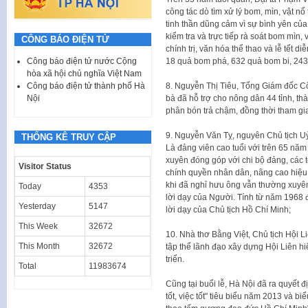
công tác dò tìm xử lý bom, mìn, vật nổ 
tinh thần dũng cảm vì sự bình yên củ
kiểm tra và trực tiếp rà soát bom mìn,
CÔNG BÁO ĐIỆN TỬ
chính trị, văn hóa thể thao và lễ tết 
18 quả bom phá, 632 quả bom bi, 243
Công báo điện tử nước Cộng
hòa xã hội chủ nghĩa Việt Nam
8. Nguyễn Thị Tiêu, Tổng Giám đốc C
Công báo điện tử thành phố Hà
bà đã hỗ trợ cho nông dân 44 tỉnh, t
Nội
phân bón trả chậm, đồng thời tham gia
9. Nguyễn Văn Tỵ, nguyên Chủ tịch U
THỐNG KÊ TRUY CẬP
Là đảng viên cao tuổi với trên 65 năm
xuyên đóng góp với chi bộ đảng, các 
Visitor Status
chính quyền nhân dân, nâng cao hiệu 
khi đã nghỉ hưu ông vẫn thường xuyên
Today
4353
lời dạy của Người. Tính từ năm 1968
Yesterday
5147
lời dạy của Chủ tịch Hồ Chí Minh;
This Week
32672
10. Nhà thơ Bằng Việt, Chủ tịch Hội L
This Month
32672
tập thể lãnh đạo xây dựng Hội Liên h
triển.
Total
11983674
Cũng tại buổi lễ, Hà Nội đã ra quyết
tốt, việc tốt" tiêu biểu năm 2013 và b