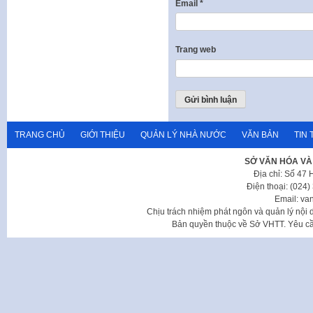
Email
*
Trang web
TRANG CHỦ
GIỚI THIỆU
QUẢN LÝ NHÀ NƯỚC
VĂN BẢN
TIN 
SỞ VĂN HÓA VÀ
Địa chỉ: Số 47
Điện thoại: (024
Email: va
Chịu trách nhiệm phát ngôn và quản lý nộ
Bản quyền thuộc về Sở VHTT. Yêu cầu 