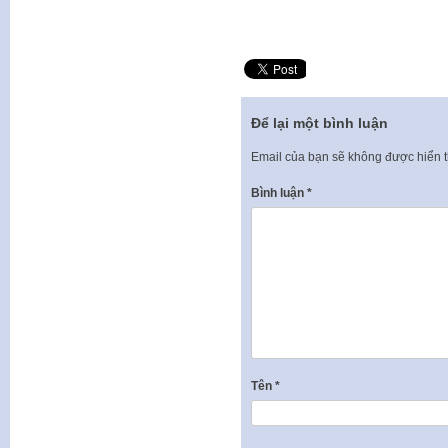
Để lại một bình luận
Email của bạn sẽ không được hiển t
Bình luận
*
Tên
*