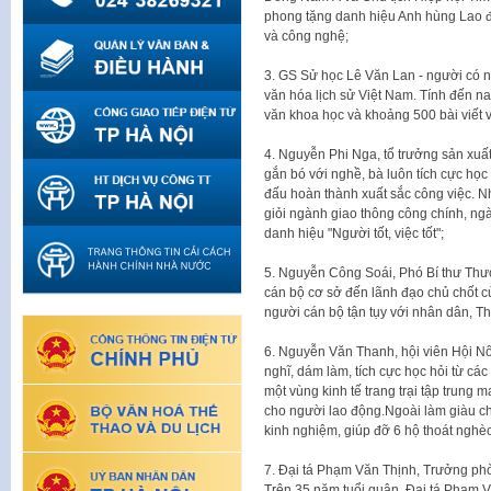
phong tặng danh hiệu Anh hùng Lao 
và công nghệ;
3. GS Sử học Lê Văn Lan - người có n
văn hóa lịch sử Việt Nam. Tính đến n
văn khoa học và khoảng 500 bài viết v
4. Nguyễn Phi Nga, tổ trưởng sản xuấ
gắn bó với nghề, bà luôn tích cực học
đấu hoàn thành xuất sắc công việc. 
giỏi ngành giao thông công chính, n
danh hiệu "Người tốt, việc tốt";
5. Nguyễn Công Soái, Phó Bí thư Thườ
cán bộ cơ sở đến lãnh đạo chủ chốt c
người cán bộ tận tụy với nhân dân, Th
6. Nguyễn Văn Thanh, hội viên Hội N
nghĩ, dám làm, tích cực học hỏi từ cá
một vùng kinh tế trang trại tập trung m
cho người lao động.Ngoài làm giàu ch
kinh nghiệm, giúp đỡ 6 hộ thoát nghè
7. Đại tá Phạm Văn Thịnh, Trưởng p
Trên 35 năm tuổi quân, Đại tá Phạm Vă