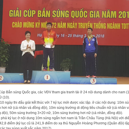
Cúp Bắn súng Quốc gia, các VĐV tham gia tranh tài ở 24 nội dung dành cho nam (
ữ (10).
10 ngày thi đấu giải kết thúc với 7 kỷ lục mới được xác lập. ở các nội dung: 10m s
 hơi nữ (cá nhân và đồng đội), 10m súng trường di động tiêu chuẩn nữ (cá nhân v
 đội), 50m súng trường 3×20 nữ, 10m súng trường hơi nữ (cá nhân, đồng đội).
phá kỷ lục ở nội dung 10m súng ngắn hơi nam là Trần Châu Tùng (Hà Nội) với đ
42,8 điểm (kỷ lục cũ là 241,9 điểm do xạ thủ Nguyễn Hoàng Phương (Quân đội) lậ
 các tay súng xuất sắc năm 2017).