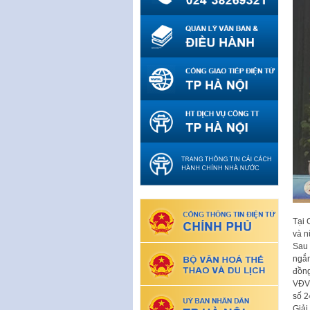
Tại 
và n
Sau 
ngắn
đồng
VĐV 
số 2
Giải