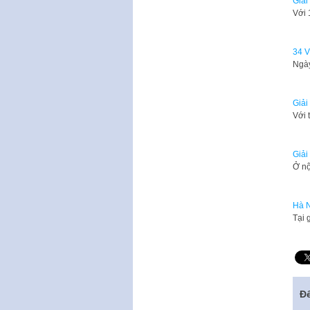
Giải
Với 
34 V
Ngày
Giải
Với 
Giải
Ở nộ
Hà N
Tại 
Để