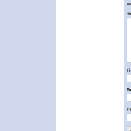
Em
Bì
T
Em
Tr