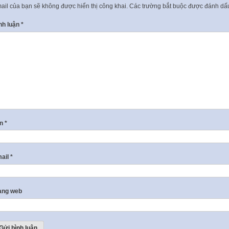
ail của bạn sẽ không được hiển thị công khai.
Các trường bắt buộc được đánh d
nh luận
*
ên
*
ail
*
ang web