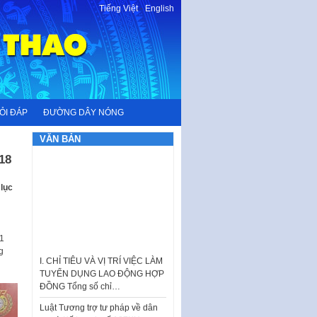
Tiếng Việt
-
English
ỎI ĐÁP
ĐƯỜNG DÂY NÓNG
VĂN BẢN
18
 lục
11
I. CHỈ TIÊU VÀ VỊ TRÍ VIỆC LÀM
g
TUYỂN DỤNG LAO ĐỘNG HỢP
ĐỒNG Tổng số chỉ…
Luật Tương trợ tư pháp về dân
sự và Kế hoạch số 187KH-