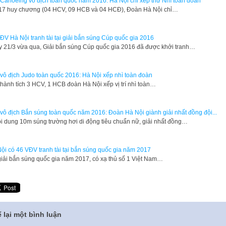
 Canoeing vô địch toàn quốc năm 2016: Hà Nội chỉ xếp thứ Nhì toàn đoàn
17 huy chương (04 HCV, 09 HCB và 04 HCĐ), Đoàn Hà Nội chỉ…
ĐV Hà Nội tranh tài tại giải bắn súng Cúp quốc gia 2016
 21/3 vừa qua, Giải bắn súng Cúp quốc gia 2016 đã được khởi tranh…
 vô địch Judo toàn quốc 2016: Hà Nội xếp nhì toàn đoàn
thành tích 3 HCV, 1 HCB đoàn Hà Nội xếp vị trí nhì toàn…
 vô địch Bắn súng toàn quốc năm 2016: Đoàn Hà Nội giành giải nhất đồng đội...
i dung 10m súng trường hơi di động tiêu chuẩn nữ, giải nhất đồng…
ội có 46 VĐV tranh tài tại bắn súng quốc gia năm 2017
giải bắn súng quốc gia năm 2017, có xạ thủ số 1 Việt Nam…
 lại một bình luận