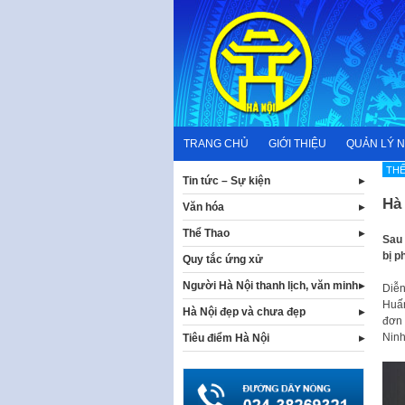
Skip
to
content
TRANG CHỦ
GIỚI THIỆU
QUẢN LÝ 
THẾ
Tin tức – Sự kiện
Hà 
Văn hóa
Thể Thao
Sau 
bị p
Quy tắc ứng xử
Người Hà Nội thanh lịch, văn minh
Diễn
Huấn
Hà Nội đẹp và chưa đẹp
đơn 
Ninh
Tiêu điểm Hà Nội