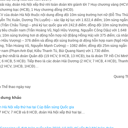
giải này, đoàn Hà Nội xếp thứ nhì toàn đoàn khi giành tới 7 Huy chương vàng (HCV
chương bạc (HCB), 1 Huy chương đồng (HCĐ).
V của đoàn Hà Nội thuộc nội dung đồng đội 10m súng trường hơi nữ (Đỗ Thu Thủ
ễn Thị Xuân, Dương Thị Luyến) – xác lập kỷ lục với 1.822,4 điểm; 10m súng ngắn
(Trần Châu Tùng) – phá kỷ lục quốc gia với 242,8 điểm; đồng đội 10m súng trường
 tiêu chuẩn nam (Trần Hoàng Vũ, Ngô Hữu Vượng, Nguyễn Công Dậu) với 1.648
; 10m súng trường hơi di động hỗn hợp nữ (Đặng Hồng Hà) với 375 điểm; cá nhâ
 Hữu Vượng) – 376 điểm và đồng đội súng trường di động hỗn hợp nam (Ngô Hữ
g, Trần Hoàng Vũ, Nguyễn Mạnh Cường) – 1082 điểm; đồng đội 25m súng ngắn 
 nam (Phạm Anh Đạt, Kiều Thanh Tú, Bùi Quang Nam) với 1.730 điểm.
 thứ nhất là đoàn Quân đội (19 HCV, 9 HCB, 13 HCĐ), ba là đoàn TP. Hồ Chí Minh
 6 HCB, 5 HCĐ). Tiếp theo là các đoàn Hải Dương (2 HCV, 7 HCB, 4 HCĐ), Thanh
 (2 HCV, 1HCB, 1HCĐ)…
Quang T
o
Thể thao ngày nay
 dung khác
 Hà Nội xếp thứ hai tại Cúp Bắn súng Quốc gia
7 HCV, 7 HCB và 8 HCĐ, đoàn Hà Nội xếp thứ hai tại…