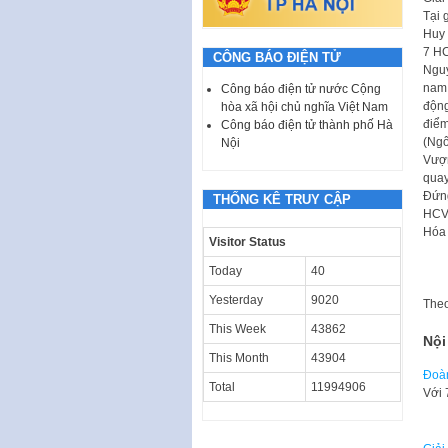
Tại 
Huy 
7 HC
CÔNG BÁO ĐIỆN TỬ
Nguy
nam 
Công báo điện tử nước Cộng
động
hòa xã hội chủ nghĩa Việt Nam
điểm
Công báo điện tử thành phố Hà
(Ngô
Nội
Vượn
quay
Đứng
THỐNG KÊ TRUY CẬP
HCV,
Hóa
Visitor Status
Today
40
Yesterday
9020
The
This Week
43862
Nội
This Month
43904
Đoàn
Total
11994906
Với 