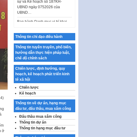
UBND ngày 0752026 của
UBND…
Ban hành Danh mục vị trí khai
thác quảng cáo trên địa bàn
thành phố Hà Nội
Kế hoạch Tổ chức Cuộc thi
Thông tin chỉ đạo điều hành
chính luận về bảo vệ nền tảng tư
tưởng của Đảng…
Thông tin tuyên truyền, phổ biến,
hướng dẫn thực hiện pháp luật,
Công bố công khai dự toán kinh
chế độ chính sách
phí xây dựng pháp luật, hoàn
thiện thể chế, chính…
Chiến lược, định hướng, quy
hoạch, kế hoạch phát triển kinh
Quy định về nghiên cứu, ứng
tế xã hội
dụng khoa học, công nghệ, đổi
mới sáng tạo và chuyển…
Chiến lược
Kế hoạch
Quy định chi tiết và hướng dẫn
14)
thi hành một số điều của Luật Lý
Thông tin về dự án, hạng mục
lịch tư…
đầu tư, đấu thầu, mua sắm công
úng
à
Đấu thầu mua sắm công
Sửa đổi, bổ sung một số nội
dung tại Nghị quyết số 30/NQ-
Thông tin dự án
iểm
CP ngày 24 tháng 02…
Thông tin hạng mục đầu tư
p ở
Ban hành Chương trình hành