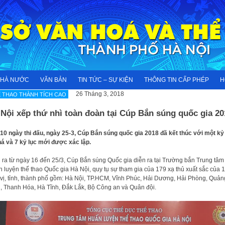
NHÀ NƯỚC
VĂN BẢN
TIN TỨC – SỰ KIỆN
THÔNG TIN CẤP PHÉP
H
26 Tháng 3, 2018
 THAO THÀNH TÍCH CAO
Nội xếp thứ nhì toàn đoàn tại Cúp Bắn súng quốc gia 20
10 ngày thi đấu, ngày 25-3, Cúp Bắn súng quốc gia 2018 đã kết thúc với một kỷ
há và 7 kỷ lục mới được xác lập.
 ra từ ngày 16 đến 25/3, Cúp Bắn súng Quốc gia diễn ra tại Trường bắn Trung tâm
 luyện thể thao Quốc gia Hà Nội, quy tụ sự tham gia của 179 xạ thủ xuất sắc của 
vị, tỉnh, thành phố gồm: Hà Nội, TP.HCM, Vĩnh Phúc, Hải Dương, Hải Phòng, Quản
, Thanh Hóa, Hà Tĩnh, Đắk Lắk, Bộ Công an và Quân đội.