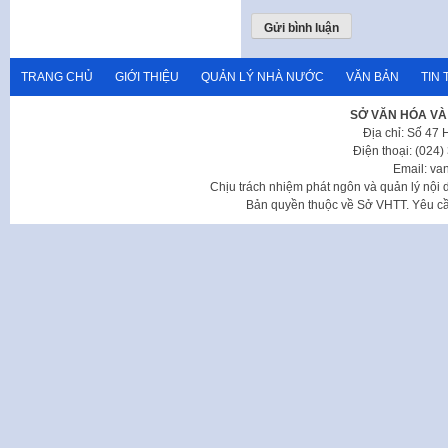
TRANG CHỦ
GIỚI THIỆU
QUẢN LÝ NHÀ NƯỚC
VĂN BẢN
TIN 
SỞ VĂN HÓA VÀ
Địa chỉ: Số 47
Điện thoại: (024
Email: va
Chịu trách nhiệm phát ngôn và quản lý nộ
Bản quyền thuộc về Sở VHTT. Yêu cầu 