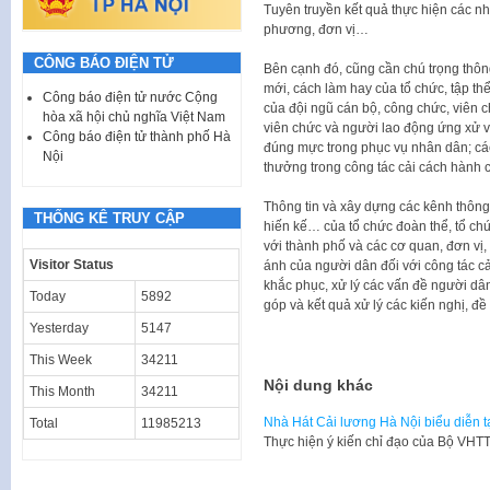
Tuyên truyền kết quả thực hiện các n
phương, đơn vị…
CÔNG BÁO ĐIỆN TỬ
Bên cạnh đó, cũng cần chú trọng thông
mới, cách làm hay của tổ chức, tập th
Công báo điện tử nước Cộng
của đội ngũ cán bộ, công chức, viên 
hòa xã hội chủ nghĩa Việt Nam
viên chức và người lao động ứng xử văn
Công báo điện tử thành phố Hà
đúng mực trong phục vụ nhân dân; các
Nội
thưởng trong công tác cải cách hành c
Thông tin và xây dựng các kênh thông t
THỐNG KÊ TRUY CẬP
hiến kế… của tổ chức đoàn thể, tổ ch
với thành phố và các cơ quan, đơn vị
Visitor Status
ánh của người dân đối với công tác c
khắc phục, xử lý các vấn đề người dân,
Today
5892
góp và kết quả xử lý các kiến nghị, đề
Yesterday
5147
This Week
34211
Nội dung khác
This Month
34211
Nhà Hát Cải lương Hà Nội biểu diễn tạ
Total
11985213
Thực hiện ý kiến chỉ đạo của Bộ VH