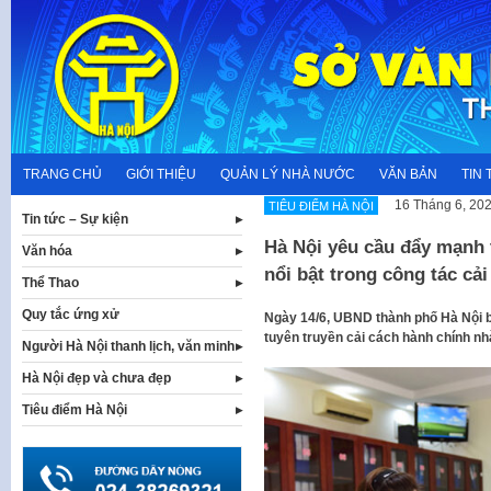
Skip
to
content
TRANG CHỦ
GIỚI THIỆU
QUẢN LÝ NHÀ NƯỚC
VĂN BẢN
TIN 
16 Tháng 6, 20
TIÊU ĐIỂM HÀ NỘI
Tin tức – Sự kiện
Hà Nội yêu cầu đẩy mạnh 
Văn hóa
nổi bật trong công tác cả
Thể Thao
Quy tắc ứng xử
Ngày 14/6, UBND thành phố Hà Nội 
tuyên truyền cải cách hành chính nh
Người Hà Nội thanh lịch, văn minh
Hà Nội đẹp và chưa đẹp
Tiêu điểm Hà Nội