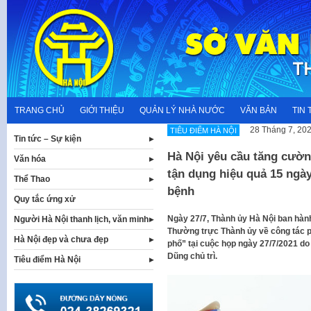
Skip
to
content
TRANG CHỦ
GIỚI THIỆU
QUẢN LÝ NHÀ NƯỚC
VĂN BẢN
TIN 
28 Tháng 7, 20
TIÊU ĐIỂM HÀ NỘI
Tin tức – Sự kiện
Hà Nội yêu cầu tăng cường
Văn hóa
tận dụng hiệu quả 15 ngà
Thể Thao
bệnh
Quy tắc ứng xử
Ngày 27/7, Thành ủy Hà Nội ban hàn
Người Hà Nội thanh lịch, văn minh
Thường trực Thành ủy về công tác p
Hà Nội đẹp và chưa đẹp
phố” tại cuộc họp ngày 27/7/2021 do 
Dũng chủ trì.
Tiêu điểm Hà Nội