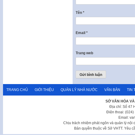
Tên
*
Email
*
Trang web
TRANG CHỦ
GIỚI THIỆU
QUẢN LÝ NHÀ NƯỚC
VĂN BẢN
TIN 
SỞ VĂN HÓA VÀ
Địa chỉ: Số 47
Điện thoại: (024
Email: va
Chịu trách nhiệm phát ngôn và quản lý nộ
Bản quyền thuộc về Sở VHTT. Yêu cầu 