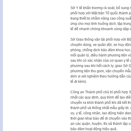
Sở Y tế khẩn trương rà soát, bổ sung năn
phối hợp với Mặt trận Tổ quốc thành
trang thiết bị nhằm nâng cao công suất
ứng cho mọi tình huống dịch; tập trung
tế để nhanh chóng khoanh vùng dập d
Sở Giao thông vận tải phối hợp với Bộ
chuyên dùng, xe quân đội, xe huy độ
phòng, chống dịch bảo đảm khoa học, 
mối quản lý, điều hành phương tiện và
sau khi có xác nhận của cơ quan y tế 
phương sau khi hết cách ly; giao Sở G
phương tiện thu gom, vận chuyển mẫu
đơn vị xét nghiệm theo hướng dẫn của
tế đi kèm).
Công an Thành phố chủ trì phối hợp S
nhất các quy định, quy trình để tạo đi
chuyển ra khỏi thành phố khi đã kết thú
thành phố và thống nhất mẫu giấy tờ, 
vụ, y tế, công nhân, lao động hiện đa
thời gian khai báo để di chuyển vào 
an các quận, huyện, thị xã thành lập c
bảo đảm hoạt động hiệu quả.