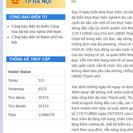
hộ.
Sau 4 ngày triển khai thực hiện, cơ 
CÔNG BÁO ĐIỆN TỬ
đã triển khai thực hiện nghiêm túc c
cạnh đó vẫn còn một số nơi thực hiện
Công báo điện tử nước Cộng
đứng đầu cấp ủy, chính quyền còn thiếu
hòa xã hội chủ nghĩa Việt Nam
17/CT-UBND của Chủ tịch UBND Thành 
Công báo điện tử thành phố Hà
chậm trễ trong việc chỉ đạo, xây dựng
Nội
chống dịch của địa phương, chưa có s
chính trị. Việc huy động sự vào cuộc 
của lực lượng cơ sở, ra quân triển kh
THỐNG KÊ TRUY CẬP
quả. Vẫn còn tình trạng một số cơ qua
việc giãn cách, vẫn tổ chức cho cán b
không đảm bảo yêu cầu phòng, chống 
Visitor Status
UBND Thành phố.
Today
531
Xác định những ngày tới nguy cơ dịch
Yesterday
6523
điểm vàng” để khống chế, kiểm soát dị
This Week
35374
diện rộng trên địa bàn Thành phố, Th
nhất là người đứng đầu các cấp, các n
This Month
35374
trách nhiệm hơn nữa, rà soát, đánh gi
số 17/CT-UBND ngày 23/7/2021 của C
Total
11986376
thực hiện đủ từng nội dung, chấn chỉ
tăng thêm cường độ, mật độ kiểm tra, 
cách theo quy định, sẵn sàng ứng phó 