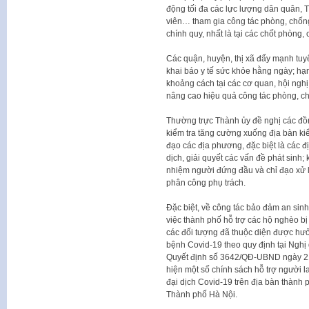
động tối đa các lực lượng dân quân,
viên… tham gia công tác phòng, chốn
chính quy, nhất là tại các chốt phòng, 
Các quận, huyện, thị xã đẩy mạnh tuy
khai báo y tế sức khỏe hằng ngày; hạn 
khoảng cách tại các cơ quan, hội nghị
nâng cao hiệu quả công tác phòng, ch
Thường trực Thành ủy đề nghị các đồ
kiểm tra tăng cường xuống địa bàn kiểm
đạo các địa phương, đặc biệt là các 
dịch, giải quyết các vấn đề phát sinh;
nhiệm người đứng đầu và chỉ đạo xử l
phân công phụ trách.
Đặc biệt, về công tác bảo đảm an sin
việc thành phố hỗ trợ các hộ nghèo 
các đối tượng đã thuộc diện được hư
bệnh Covid-19 theo quy định tại Ngh
Quyết định số 3642/QĐ-UBND ngày 21
hiện một số chính sách hỗ trợ người 
đại dịch Covid-19 trên địa bàn thành
Thành phố Hà Nội.