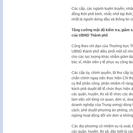
Các cấp, các ngành tuyên truyền, nhân
đồng thời phê bình, nhắc nhở kịp thời
nhất là người đứng đầu và thông tin 
Tăng cường mật độ kiểm tra, giám sát
của UBND Thành phố
Cũng theo chỉ đạo của Thường trực 
UBND thành phố điều phối một số nh
cho các lực lượng khác nhằm giảm tả
bác sĩ, nhân viên y tế phục vụ công tá
Các cấp ủy, chính quyền, Bí thư cấp ủ
chấn chỉnh ngay việc thực hiện Chỉ 
cụ thể phân công, phân nhiệm rõ ràng
trách phê duyệt để tổ chức thực hiện 
các quận, huyện, thị xã tổ chức các đ
làm việc với từng cơ quan, đơn vị, do
doanh nghiệp của Trung ương) đóng tr
cách; phê duyệt phương án phòng, ch
ngừng hoạt động đối với đơn vị không
Các địa phương có nhiệm vụ rà soát, b
các quận, huyện, thị xã, đặc biệt là 