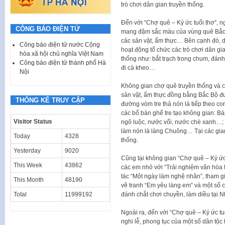
trò chơi dân gian truyền thống.
Đến với “Chợ quê – Ký ức tuổi thơ”, 
CÔNG BÁO ĐIỆN TỬ
mang đậm sắc màu của vùng quê Bắc b
các sản vật, ẩm thực… Bên cạnh đó, d
Công báo điện tử nước Cộng
hoạt động tổ chức các trò chơi dân gi
hòa xã hội chủ nghĩa Việt Nam
thống như: bắt trạch trong chum, đánh
Công báo điện tử thành phố Hà
đi cà kheo…
Nội
Không gian chợ quê truyền thống và các
sản vật, ẩm thực đồng bằng Bắc Bộ đ
THỐNG KÊ TRUY CẬP
đường vòm tre thả nón lá tiếp theo c
các bố bàn ghế tre tạo không gian: Bán
Visitor Status
ngô luộc, nước vối, nước chè xanh…; 
làm nón lá làng Chuông… Tại các gia
Today
4328
thống.
Yesterday
9020
Cũng tại không gian “Chợ quê – Ký ức 
This Week
43862
các em nhỏ với “Trải nghiệm văn hóa 
tác “Một ngày làm nghệ nhân”, tham gia
This Month
48190
vẽ tranh “Em yêu làng em” và một số c
Total
11999192
đánh chắt chơi chuyền, làm diều tại Nh
Ngoài ra, đến với “Chợ quê – Ký ức tu
nghi lễ, phong tục của một số dân tộc