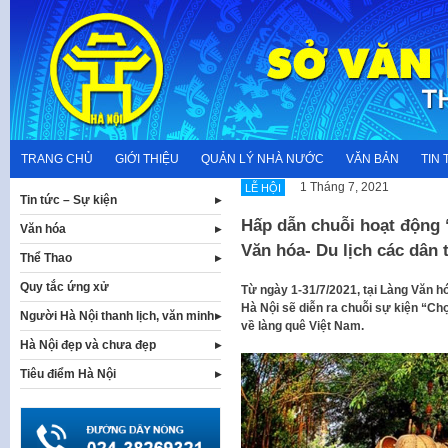
Skip
to
content
TRANG CHỦ
GIỚI THIỆU
QUẢN LÝ NHÀ NƯỚC
VĂN BẢN
TIN 
1 Tháng 7, 2021
LỄ HỘI
Tin tức – Sự kiện
Hấp dẫn chuỗi hoạt động 
Văn hóa
Văn hóa- Du lịch các dân 
Thể Thao
Quy tắc ứng xử
Từ ngày 1-31/7/2021, tại Làng Văn h
Hà Nội sẽ diễn ra chuỗi sự kiện “Ch
Người Hà Nội thanh lịch, văn minh
về làng quê Việt Nam.
Hà Nội đẹp và chưa đẹp
Tiêu điểm Hà Nội