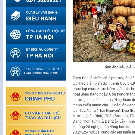
Hình ảnh tiêu biểu
Theo Ban tổ chức, có 2 phương án để 
tuỳ theo diễn biến dịch bệnh Covid-19
phức tạp chưa được kiểm soát, các ho
hoạt động hàng ngày. Còn trong tháng
chương trình sẽ diễn ra với sự tham
thanh thiếu nhiên của 13 dân tộc đa
tộc: Tày, Nùng (Thái Nguyên); Dao (B
Mường (Hòa Bình); Thái (Sơn La); Tà 
Đăng (Kon Tum); Ê Đê (Đắk Lắk); Khm
khoảng 20 nghệ nhân đồng bào dân t
23,24,25/7/2021, cùng các em thiếu nh