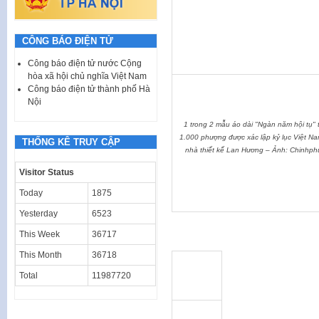
CÔNG BÁO ĐIỆN TỬ
Công báo điện tử nước Cộng
hòa xã hội chủ nghĩa Việt Nam
Công báo điện tử thành phố Hà
Nội
1 trong 2 mẫu áo dài "Ngàn năm hội tụ" 
1.000 phượng được xác lập kỷ lục Việt N
THỐNG KÊ TRUY CẬP
nhà thiết kế Lan Hương – Ảnh: Chinhph
Visitor Status
Today
1875
Yesterday
6523
This Week
36717
This Month
36718
Total
11987720