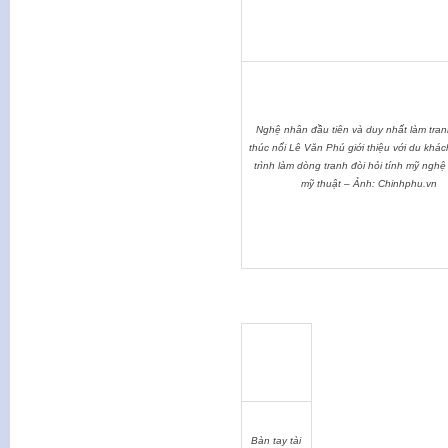
Nghệ nhân đầu tiên và duy nhất làm tra
thúc nổi Lê Văn Phú giới thiệu với du khá
trình làm dòng tranh đòi hỏi tính mỹ nghệ
mỹ thuật – Ảnh: Chinhphu.vn
Bàn tay tài