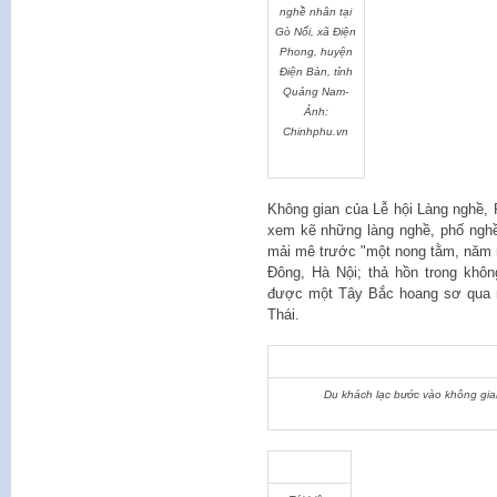
nghề nhân tại
Gò Nổi, xã Điện
Phong, huyện
Điện Bàn, tỉnh
Quảng Nam-
Ảnh:
Chinhphu.vn
Không gian của Lễ hội Làng nghề,
xem kẽ những làng nghề, phố nghề
mải mê trước "một nong tằm, năm n
Đông, Hà Nội; thả hồn trong khô
được một Tây Bắc hoang sơ qua 
Thái.
Du khách lạc bước vào không gia