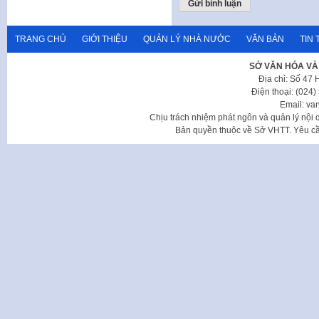
TRANG CHỦ
GIỚI THIỆU
QUẢN LÝ NHÀ NƯỚC
VĂN BẢN
TIN 
SỞ VĂN HÓA VÀ
Địa chỉ: Số 47
Điện thoại: (024
Email: va
Chịu trách nhiệm phát ngôn và quản lý nộ
Bản quyền thuộc về Sở VHTT. Yêu cầu 