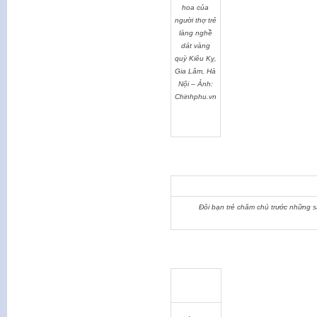
hoa của
người thợ trẻ
làng nghề
dát vàng
quỳ Kiêu Kỵ,
Gia Lâm, Hà
Nội – Ảnh:
Chinhphu.vn
Đôi bạn trẻ chăm chú trước những 