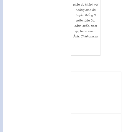
chân du khách với
những món ăn
truyền thống 3
miền: bún ốc,
bánh cuốn, nem
lụi, bánh xèo…
Ảnh: Chinhphu.vn