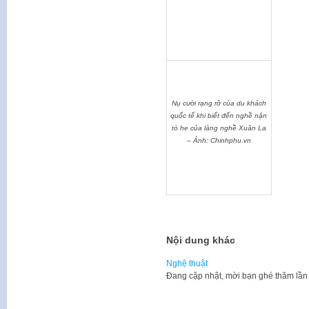
Nụ cười rạng rỡ của du khách
quốc tế khi biết đến nghề nặn
tò he của làng nghề Xuân La
– Ảnh: Chinhphu.vn
Nội dung khác
Nghệ thuật
​Đang cập nhật, mời bạn ghé thăm lần