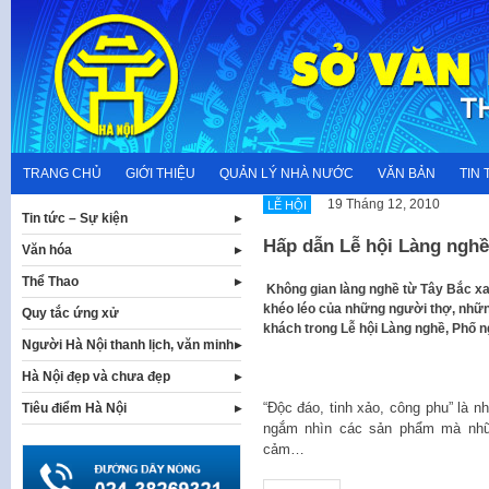
Skip
to
content
TRANG CHỦ
GIỚI THIỆU
QUẢN LÝ NHÀ NƯỚC
VĂN BẢN
TIN 
19 Tháng 12, 2010
LỄ HỘI
Tin tức – Sự kiện
Hấp dẫn Lễ hội Làng nghề
Văn hóa
Thể Thao
​ Không gian làng nghề từ Tây Bắc xa
khéo léo của những người thợ, nhữn
Quy tắc ứng xử
khách trong Lễ hội Làng nghề, Phố 
Người Hà Nội thanh lịch, văn minh
Hà Nội đẹp và chưa đẹp
“Độc đáo, tinh xảo, công phu” là
Tiêu điểm Hà Nội
ngắm nhìn các sản phẩm mà nhữn
cảm…