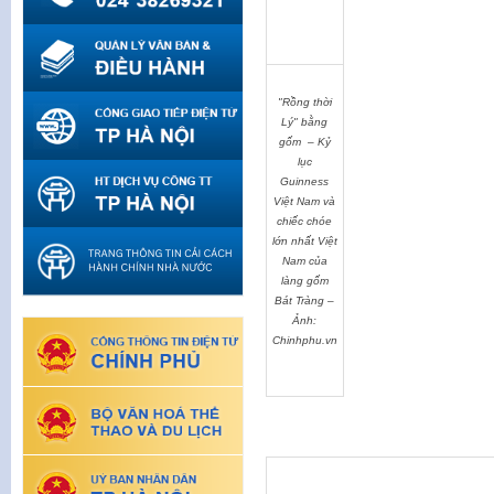
"Rồng thời
Lý" bằng
gốm – Kỷ
lục
Guinness
Việt Nam và
chiếc chóe
lớn nhất Việt
Nam của
làng gốm
Bát Tràng –
Ảnh:
Chinhphu.vn