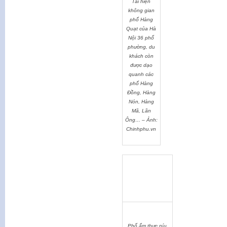
Tái hiện
không gian
phố Hàng
Quạt của Hà
Nội 36 phố
phường, du
khách còn
được dạo
quanh các
phố Hàng
Đồng, Hàng
Nón, Hàng
Mã, Lãn
Ông… – Ảnh:
Chinhphu.vn
Phố ẩm thực níu