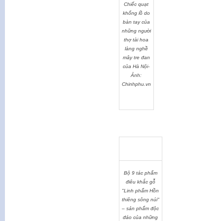
Chiếc quạt
khổng lồ do
bàn tay của
những người
thợ tài hoa
làng nghề
mây tre đan
của Hà Nội-
Ảnh:
Chinhphu.vn
Bộ 9 tác phẩm
điêu khắc gỗ
"Linh phẩm Hồn
thiêng sông núi"
– sản phẩm độc
đáo của những