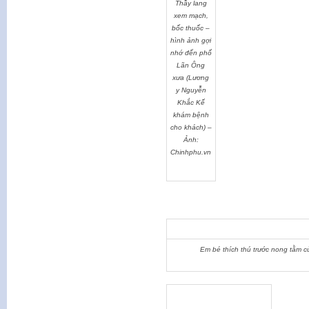
Thầy lang
xem mạch,
bốc thuốc –
hình ảnh gợi
nhớ đến phố
Lãn Ông
xưa (Lương
y Nguyễn
Khắc Kế
khám bệnh
cho khách) –
Ảnh:
Chinhphu.vn
Em bé thích thú trước nong tằm 