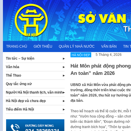
Skip
to
content
TRANG CHỦ
GIỚI THIỆU
QUẢN LÝ NHÀ NƯỚC
VĂN BẢN
TIN 
5 Tháng 4, 2026
HÀ NỘI ĐẸP
Tin tức – Sự kiện
Hát Môn phát động phong 
Văn hóa
An toàn” năm 2026
Thể Thao
Quy tắc ứng xử
UBND xã Hát Môn vừa phát động phon
trường, đồng thời triển khai cuộc t
Người Hà Nội thanh lịch, văn minh
toàn” năm 2026, thu hút sự hưởng ứ
địa bàn.
Hà Nội đẹp và chưa đẹp
Tiêu điểm Hà Nội
Theo kế hoạch và thể lệ cuộc thi, mỗi 
như: “Vườn hoa cộng đồng – sân chơi
biến rác thành tiền”, “Đoạn đường nở
đường tranh bích họa”, “Thôn tự quản 