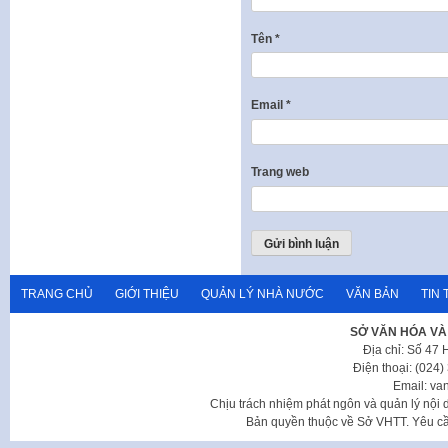
Tên
*
Email
*
Trang web
TRANG CHỦ
GIỚI THIỆU
QUẢN LÝ NHÀ NƯỚC
VĂN BẢN
TIN 
SỞ VĂN HÓA VÀ
Địa chỉ: Số 47
Điện thoại: (024
Email: va
Chịu trách nhiệm phát ngôn và quản lý nộ
Bản quyền thuộc về Sở VHTT. Yêu cầu 