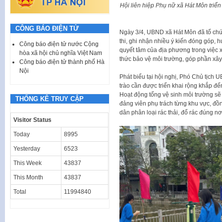
Hội liên hiệp Phụ nữ xã Hát Môn triể
CÔNG BÁO ĐIỆN TỬ
Ngày 3/4, UBND xã Hát Môn đã tổ chức
thi, ghi nhận nhiều ý kiến đóng góp, h
Công báo điện tử nước Cộng
quyết tâm của địa phương trong việc 
hòa xã hội chủ nghĩa Việt Nam
thức bảo vệ môi trường, góp phần xây
Công báo điện tử thành phố Hà
Nội
Phát biểu tại hội nghị, Phó Chủ tịc
trào cần được triển khai rộng khắp đến
Hoạt động tổng vệ sinh môi trường sẽ 
THỐNG KÊ TRUY CẬP
đảng viên phụ trách từng khu vực, đồ
dân phân loại rác thải, đổ rác đúng nơ
Visitor Status
Today
8995
Yesterday
6523
This Week
43837
This Month
43837
Total
11994840