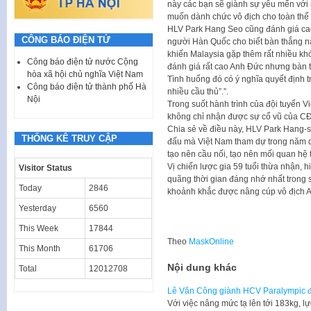
này các bạn sẽ giành sự yêu mến với 
muốn dành chức vô địch cho toàn thể
HLV Park Hang Seo cũng đánh giá cao
CÔNG BÁO ĐIỆN TỬ
người Hàn Quốc cho biết bàn thắng nà
khiến Malaysia gặp thêm rất nhiều khó
Công báo điện tử nước Cộng
đánh giá rất cao Anh Đức nhưng bàn t
hòa xã hội chủ nghĩa Việt Nam
Tình huống đó có ý nghĩa quyết định t
Công báo điện tử thành phố Hà
nhiều cầu thủ”.”.
Nội
Trong suốt hành trình của đội tuyển V
không chỉ nhận được sự cổ vũ của C
Chia sẻ về điều này, HLV Park Hang-se
THỐNG KÊ TRUY CẬP
đấu mà Việt Nam tham dự trong năm qua
tạo nên cầu nối, tạo nên mối quan hệ
Vị chiến lược gia 59 tuổi thừa nhận, h
Visitor Status
quãng thời gian đáng nhớ nhất trong 
Today
2846
khoảnh khắc được nâng cúp vô địch A
Yesterday
6560
This Week
17844
Theo
MaskOnline
This Month
61706
Nội dung khác
Total
12012708
Lê Văn Công giành HCV Paralympic đ
Với việc nâng mức tạ lên tới 183kg, 