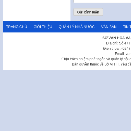
TRANG CHỦ
GIỚI THIỆU
QUẢN LÝ NHÀ NƯỚC
VĂN BẢN
TIN 
SỞ VĂN HÓA VÀ
Địa chỉ: Số 47
Điện thoại: (024
Email: va
Chịu trách nhiệm phát ngôn và quản lý nộ
Bản quyền thuộc về Sở VHTT. Yêu cầu 