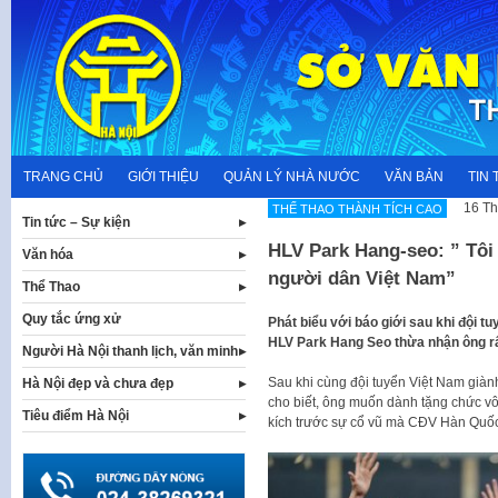
Skip
to
content
TRANG CHỦ
GIỚI THIỆU
QUẢN LÝ NHÀ NƯỚC
VĂN BẢN
TIN 
16 Th
THẾ THAO THÀNH TÍCH CAO
Tin tức – Sự kiện
HLV Park Hang-seo: ” Tôi 
Văn hóa
người dân Việt Nam”
Thể Thao
Quy tắc ứng xử
Phát biểu với báo giới sau khi đội 
HLV Park Hang Seo thừa nhận ông rấ
Người Hà Nội thanh lịch, văn minh
Sau khi cùng đội tuyển Việt Nam già
Hà Nội đẹp và chưa đẹp
cho biết, ông muốn dành tặng chức vô
Tiêu điểm Hà Nội
kích trước sự cổ vũ mà CĐV Hàn Quốc