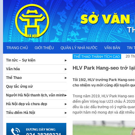
Skip
to
content
TRANG CHỦ
GIỚI THIỆU
QUẢN LÝ NHÀ NƯỚC
VĂN BẢN
TIN 
20 Th
THẾ THAO THÀNH TÍCH CAO
Tin tức – Sự kiện
HLV Park Hang-seo trở lại
Văn hóa
Thể Thao
Tối 19/2, HLV trưởng Park Hang-seo đ
cho nhiệm vụ mới cùng đội tuyển quố
Quy tắc ứng xử
Người Hà Nội thanh lịch, văn minh
Trong năm 2019, HLV Park Hang-seo c
điểm gồm Vòng loại U23 châu Á 2020
Hà Nội đẹp và chưa đẹp
đều là các đấu trường có ý nghĩa qua
người hâm mộ mong đợi và đặt nhiều 
Tiêu điểm Hà Nội