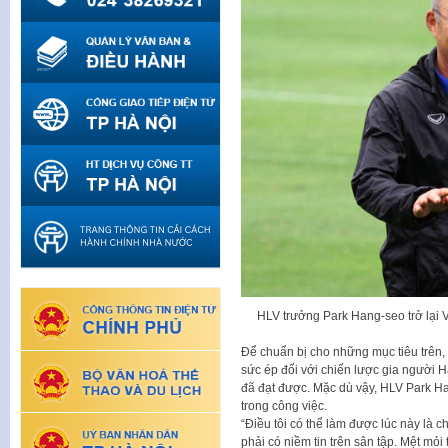
HLV trưởng Park Hang-seo trở lại V
Để chuẩn bị cho những mục tiêu trên, 
sức ép đối với chiến lược gia người
đã đạt được. Mặc dù vậy, HLV Park Ha
trong công việc.
“Điều tôi có thể làm được lúc này là c
phải có niềm tin trên sân tập. Mệt mỏi 