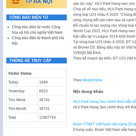
vào lúc này”. HLV Park Hang-seo cho b
Chia sẻ về mục tiêu, HLV Park Hang-se
vòng loại U23 châu Á 2020. “Chúng tô
CÔNG BÁO ĐIỆN TỬ
vòng chung kết vào năm sau và cạnh t
Để chuẩn bị lực lượng cho Vòng loại 
Công báo điện tử nước Cộng
World Cup 2022, HLV Park Hang-seo và
hòa xã hội chủ nghĩa Việt Nam
trận đấu tại V.League 2019 khởi tranh 
Công báo điện tử thành phố Hà
Tại vòng loại U23 châu Á 2020, ĐT U2
Nội
và Brunei DS. Bảng đấu này do Việt Na
SVĐQG Mỹ Đình.
Theo kế hoạch dự kiến, ĐT U23 Việt N
THỐNG KÊ TRUY CẬP
Visitor Status
Theo
MaskOnline
Today
1899
Yesterday
6523
Nội dung khác
This Week
36741
HLV Park Hang Seo chính thức dẫn dắ
HLV Park Hang Seo chính thức trở thà
This Month
36741
Total
11987743
Đoàn TTNKT Việt Nam xếp hạng 55 tạ
Chung cuộc, Đoàn Việt Nam xếp hạng 