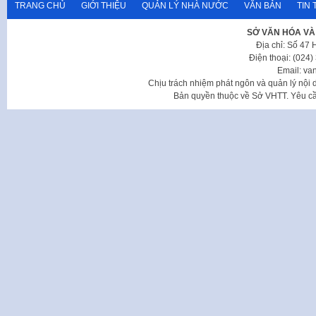
TRANG CHỦ
GIỚI THIỆU
QUẢN LÝ NHÀ NƯỚC
VĂN BẢN
TIN 
SỞ VĂN HÓA VÀ
Địa chỉ: Số 47
Điện thoại: (024
Email: va
Chịu trách nhiệm phát ngôn và quản lý nộ
Bản quyền thuộc về Sở VHTT. Yêu cầu 