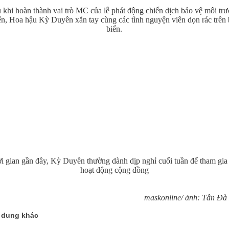
 khi hoàn thành vai trò MC của lễ phát động chiến dịch bảo vệ môi tr
ển, Hoa hậu Kỳ Duyên xắn tay cùng các tình nguyện viên dọn rác trên 
biển.
i gian gần đây, Kỳ Duyên thường dành dịp nghỉ cuối tuần để tham gia
hoạt động cộng đồng
maskonline/ ảnh: Tân Đà
 dung khác