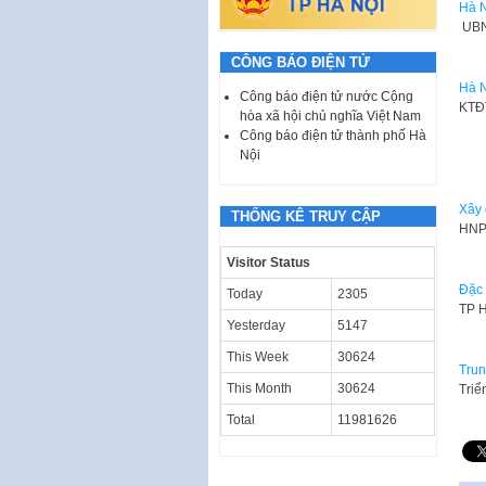
Hà N
​ UB
CÔNG BÁO ĐIỆN TỬ
Hà N
Công báo điện tử nước Cộng
​KTĐ
hòa xã hội chủ nghĩa Việt Nam
Công báo điện tử thành phố Hà
Nội
Xây 
THỐNG KÊ TRUY CẬP
​HNP
Visitor Status
Đặc 
Today
2305
​TP 
Yesterday
5147
This Week
30624
Trun
This Month
30624
​Tri
Total
11981626