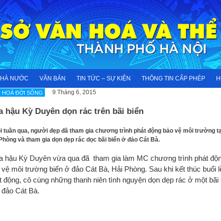
NHÀ NƯỚC
VĂN BẢN
TIN TỨC – SỰ KIỆN
THÔNG TIN CẤP PHÉP
H
9 Tháng 6, 2015
 HOÁ ĐỜI SỐNG
 hậu Kỳ Duyên dọn rác trên bãi biển
uối tuần qua, người đẹp đã tham gia chương trình phát động bảo vệ môi trường tạ
Phòng và tham gia dọn dẹp rác dọc bãi biển ở đảo Cát Bà.
 hậu Kỳ Duyên vừa qua đã tham gia làm MC chương trình phát độ
 vệ môi trường biển ở đảo Cát Bà, Hải Phòng. Sau khi kết thúc buổi l
t động, cô cùng những thanh niên tình nguyện dọn dẹp rác ở một bãi
 đảo Cát Bà.