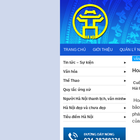
Skip
to
content
TRANG CHỦ
GIỚI THIỆU
QUẢN LÝ 
VĂN
Tin tức – Sự kiện
Hoa
Văn hóa
Thể Thao
​​ C
Hải 
Quy tắc ứng xử
Người Hà Nội thanh lịch, văn minh
Hoa
bảo
Hà Nội đẹp và chưa đẹp
phá
Tiêu điểm Hà Nội
của