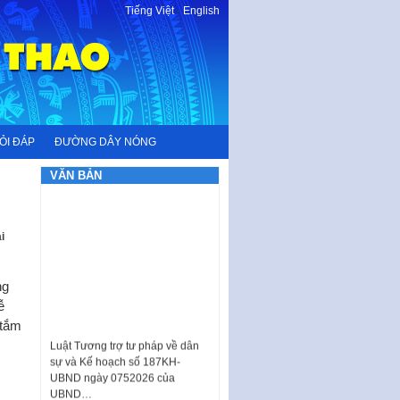
Tiếng Việt
-
English
ỎI ĐÁP
ĐƯỜNG DÂY NÓNG
VĂN BẢN
i
ng
ễ
 tắm
Luật Tương trợ tư pháp về dân
sự và Kế hoạch số 187KH-
UBND ngày 0752026 của
UBND…