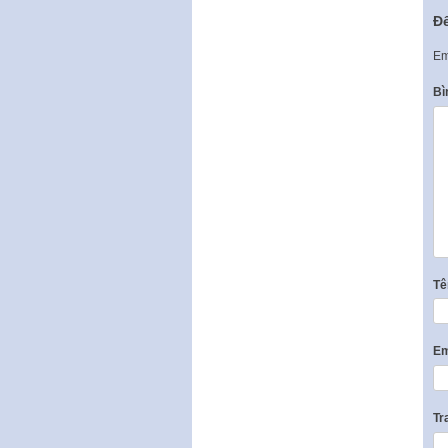
Để
Em
Bì
T
Em
Tr