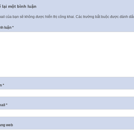
 lại một bình luận
ail của bạn sẽ không được hiển thị công khai.
Các trường bắt buộc được đánh d
nh luận
*
ên
*
ail
*
ang web