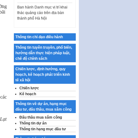
Ban hành Danh mục vị trí khai
ường
thác quảng cáo trên địa bàn
bãi
thành phố Hà Nội
Kế hoạch Tổ chức Cuộc thi
chính luận về bảo vệ nền tảng tư
tưởng của Đảng…
Thông tin chỉ đạo điều hành
Công bố công khai dự toán kinh
Thông tin tuyên truyền, phổ biến,
phí xây dựng pháp luật, hoàn
hướng dẫn thực hiện pháp luật,
thiện thể chế, chính…
chế độ chính sách
Quy định về nghiên cứu, ứng
Chiến lược, định hướng, quy
dụng khoa học, công nghệ, đổi
hoạch, kế hoạch phát triển kinh
mới sáng tạo và chuyển…
tế xã hội
Quy định chi tiết và hướng dẫn
Chiến lược
thi hành một số điều của Luật Lý
Kế hoạch
lịch tư…
 các
Thông tin về dự án, hạng mục
Sửa đổi, bổ sung một số nội
đầu tư, đấu thầu, mua sắm công
dung tại Nghị quyết số 30/NQ-
CP ngày 24 tháng 02…
Đấu thầu mua sắm công
 Lạt
Thông tin dự án
Ban hành Chương trình hành
Thông tin hạng mục đầu tư
động của Chính phủ thực hiện
Nghị quyết số 02-NQ/TW ngày