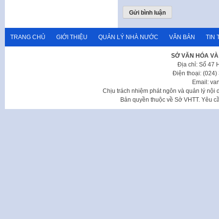
TRANG CHỦ
GIỚI THIỆU
QUẢN LÝ NHÀ NƯỚC
VĂN BẢN
TIN 
SỞ VĂN HÓA VÀ
Địa chỉ: Số 47
Điện thoại: (024
Email: va
Chịu trách nhiệm phát ngôn và quản lý nộ
Bản quyền thuộc về Sở VHTT. Yêu cầu 