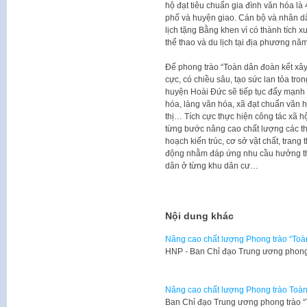
hộ đạt tiêu chuẩn gia đình văn hóa là
phố và huyện giao. Cán bộ và nhân d
lịch tặng Bằng khen vì có thành tích 
thể thao và du lịch tại địa phương nă
Để phong trào “Toàn dân đoàn kết xây
cực, có chiều sâu, tạo sức lan tỏa tro
huyện Hoài Đức sẽ tiếp tục đẩy mạnh 
hóa, làng văn hóa, xã đạt chuẩn văn h
thị… Tích cực thực hiện công tác xã 
từng bước nâng cao chất lượng các th
hoạch kiến trúc, cơ sở vật chất, trang 
động nhằm đáp ứng nhu cầu hưởng th
dân ở từng khu dân cư…
Nội dung khác
Nâng cao chất lượng Phong trào “Toà
HNP - Ban Chỉ đạo Trung ương phong
Nâng cao chất lượng Phong trào Toàn
Ban Chỉ đạo Trung ương phong trào 