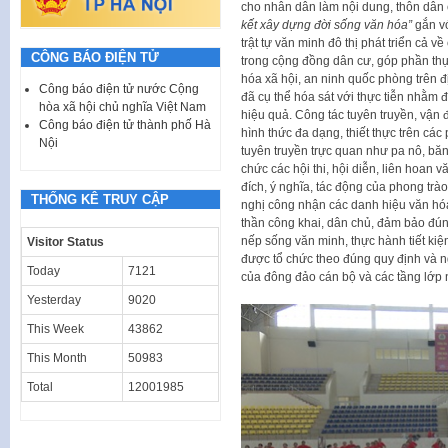
cho nhân dân làm nội dung, thôn dân 
kết xây dựng đời sống văn hóa”
gắn vớ
trật tự văn minh đô thị phát triển cả 
CÔNG BÁO ĐIỆN TỬ
trong cộng đồng dân cư, góp phần thực
hóa xã hội, an ninh quốc phòng trên 
Công báo điện tử nước Cộng
đã cụ thể hóa sát với thực tiễn nhằm
hòa xã hội chủ nghĩa Việt Nam
hiệu quả. Công tác tuyên truyền, vận
Công báo điện tử thành phố Hà
hình thức đa dạng, thiết thực trên các
Nội
tuyên truyền trực quan như pa nô, băng
chức các hội thi, hội diễn, liên hoa
đích, ý nghĩa, tác động của phong trào
THỐNG KÊ TRUY CẬP
nghị công nhận các danh hiệu văn hóa
thần công khai, dân chủ, đảm bảo đúng
nếp sống văn minh, thực hành tiết kiệm
Visitor Status
được tổ chức theo đúng quy định và n
Today
7121
của đông đảo cán bộ và các tầng lớp 
Yesterday
9020
This Week
43862
This Month
50983
Total
12001985