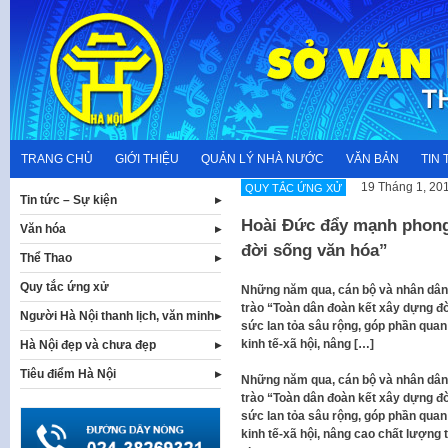
Skip
to
content
TRANG CHỦ
GIỚI THIỆU
QUẢN LÝ NHÀ NƯỚC
VĂN BẢN
TIN 
19 Tháng 1, 20
QUY TẮC ỨNG XỬ
Tin tức – Sự kiện
Hoài Đức đẩy mạnh phong
Văn hóa
đời sống văn hóa”
Thể Thao
Quy tắc ứng xử
Những năm qua, cán bộ và nhân dân
trào “Toàn dân đoàn kết xây dựng 
Người Hà Nội thanh lịch, văn minh
sức lan tỏa sâu rộng, góp phần quan 
kinh tế-xã hội, nâng […]
Hà Nội đẹp và chưa đẹp
Tiêu điểm Hà Nội
Những năm qua, cán bộ và nhân dân
trào “Toàn dân đoàn kết xây dựng 
sức lan tỏa sâu rộng, góp phần quan 
kinh tế-xã hội, nâng cao chất lượng th