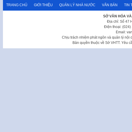
TRANG CHỦ
GIỚI THIỆU
QUẢN LÝ NHÀ NƯỚC
VĂN BẢN
TIN 
SỞ VĂN HÓA VÀ
Địa chỉ: Số 47
Điện thoại: (024
Email: va
Chịu trách nhiệm phát ngôn và quản lý nộ
Bản quyền thuộc về Sở VHTT. Yêu cầu 