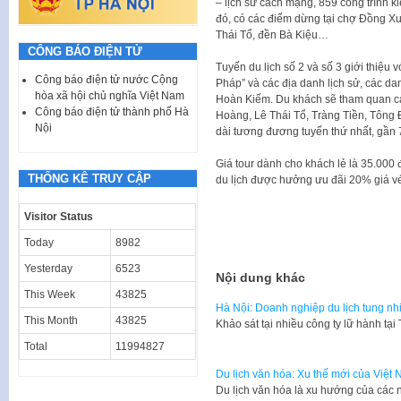
– lịch sử cách mạng, 859 công trình k
đó, có các điểm dừng tại chợ Đồng 
Thái Tổ, đền Bà Kiệu…
CÔNG BÁO ĐIỆN TỬ
Tuyến du lịch số 2 và số 3 giới thiệu 
Công báo điện tử nước Cộng
Pháp” và các địa danh lịch sử, các da
hòa xã hội chủ nghĩa Việt Nam
Hoàn Kiếm. Du khách sẽ tham quan cá
Công báo điện tử thành phố Hà
Hoàng, Lê Thái Tổ, Tràng Tiền, Tông 
Nội
dài tương đương tuyến thứ nhất, gần 7
Giá tour dành cho khách lẻ là 35.00
THỐNG KÊ TRUY CẬP
du lịch được hưởng ưu đãi 20% giá vé
Visitor Status
Today
8982
Yesterday
6523
Nội dung khác
This Week
43825
Hà Nội: Doanh nghiệp du lịch tung nh
This Month
43825
​Khảo sát tại nhiều công ty lữ hành t
Total
11994827
Du lịch văn hóa: Xu thế mới của Việt
​Du lịch văn hóa là xu hướng của các