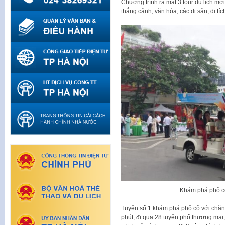
Chương trình ra mắt 3 tour du lịch m
thắng cảnh, văn hóa, các di sản, di tí
Khám phá phổ c
Tuyến số 1 khám phá phố cổ với chặn
phút, đi qua 28 tuyến phố thương mại,