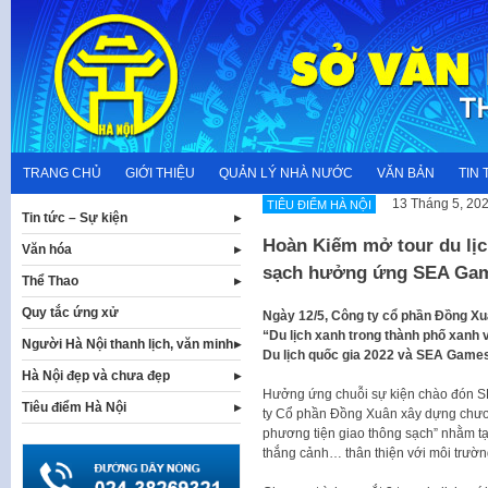
Skip
to
content
TRANG CHỦ
GIỚI THIỆU
QUẢN LÝ NHÀ NƯỚC
VĂN BẢN
TIN 
13 Tháng 5, 20
TIÊU ĐIỂM HÀ NỘI
Tin tức – Sự kiện
Hoàn Kiếm mở tour du lịc
Văn hóa
sạch hưởng ứng SEA Gam
Thể Thao
Quy tắc ứng xử
Ngày 12/5, Công ty cổ phần Đồng Xu
“Du lịch xanh trong thành phố xanh
Người Hà Nội thanh lịch, văn minh
Du lịch quốc gia 2022 và SEA Games
Hà Nội đẹp và chưa đẹp
Hưởng ứng chuỗi sự kiện chào đón 
Tiêu điểm Hà Nội
ty Cổ phần Đồng Xuân xây dựng chương
phương tiện giao thông sạch” nhằm tạo
thắng cảnh… thân thiện với môi trườn